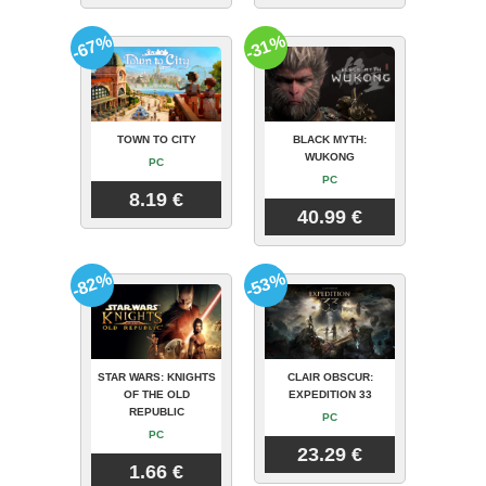
-67%
-31%
TOWN TO CITY
BLACK MYTH:
WUKONG
PC
PC
8.19 €
40.99 €
-82%
-53%
STAR WARS: KNIGHTS
CLAIR OBSCUR:
OF THE OLD
EXPEDITION 33
REPUBLIC
PC
PC
23.29 €
1.66 €