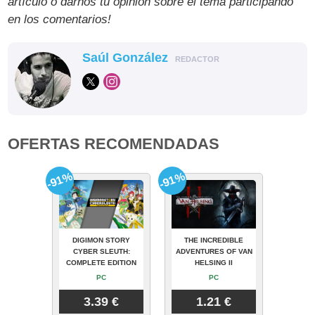
artículo o darnos tu opinión sobre el tema participando
en los comentarios!
Saúl González
REDACTOR
OFERTAS RECOMENDADAS
-91%
-91%
DIGIMON STORY
THE INCREDIBLE
CYBER SLEUTH:
ADVENTURES OF VAN
COMPLETE EDITION
HELSING II
PC
PC
3.39 €
1.21 €