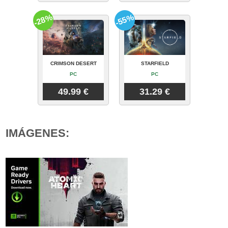
-28%
-55%
CRIMSON DESERT
STARFIELD
PC
PC
49.99 €
31.29 €
IMÁGENES: