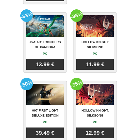
-53%
-38%
AVATAR: FRONTIERS
HOLLOW KNIGHT:
OF PANDORA
SILKSONG
PC
PC
13.99 €
11.99 €
-50%
-35%
007 FIRST LIGHT
HOLLOW KNIGHT:
DELUXE EDITION
SILKSONG
PC
PC
39.49 €
12.99 €