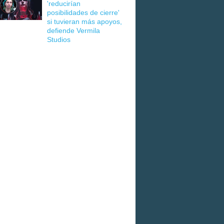
'reducirían
posibilidades de cierre'
si tuvieran más apoyos,
defiende Vermila
Studios