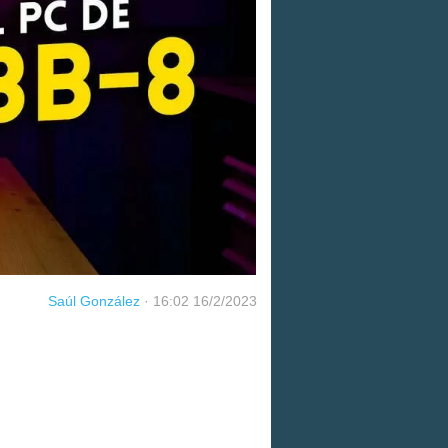
Saúl González
·
16:02 16/2/2023