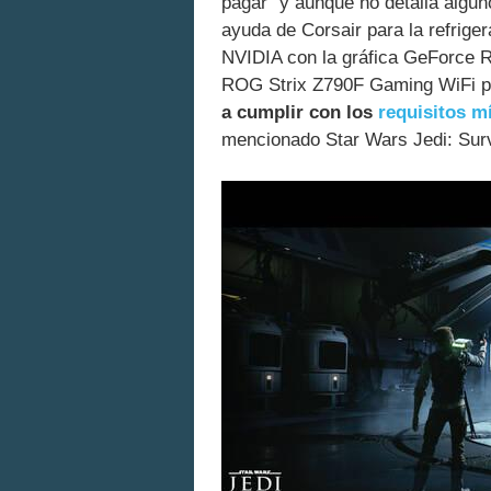
pagar" y aunque no detalla algun
ayuda de Corsair para la refriger
NVIDIA con la gráfica GeForce 
ROG Strix Z790F Gaming WiFi po
a cumplir con los
requisitos 
mencionado Star Wars Jedi: Surv