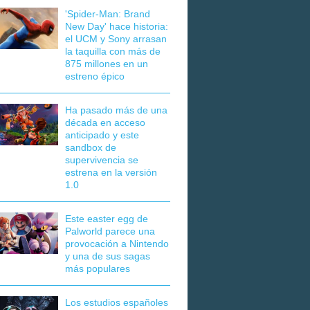
'Spider-Man: Brand
New Day' hace historia:
el UCM y Sony arrasan
la taquilla con más de
875 millones en un
estreno épico
Ha pasado más de una
década en acceso
anticipado y este
sandbox de
supervivencia se
estrena en la versión
1.0
Este easter egg de
Palworld parece una
provocación a Nintendo
y una de sus sagas
más populares
Los estudios españoles