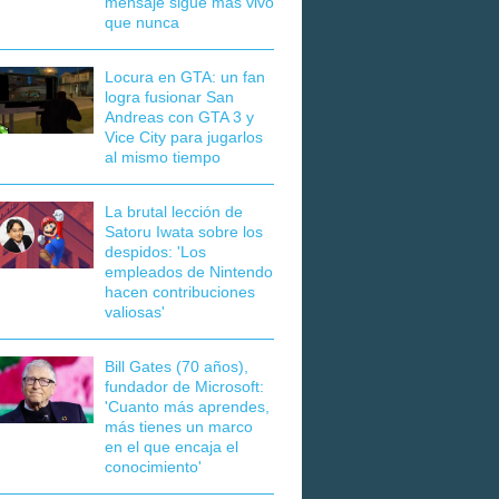
mensaje sigue más vivo
que nunca
Locura en GTA: un fan
logra fusionar San
Andreas con GTA 3 y
Vice City para jugarlos
al mismo tiempo
La brutal lección de
Satoru Iwata sobre los
despidos: 'Los
empleados de Nintendo
hacen contribuciones
valiosas'
Bill Gates (70 años),
fundador de Microsoft:
'Cuanto más aprendes,
más tienes un marco
en el que encaja el
conocimiento'