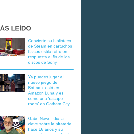
ÁS LEÍDO
Convierte su biblioteca
de Steam en cartuchos
físicos estilo retro en
respuesta al fin de los
discos de Sony
Ya puedes jugar al
nuevo juego de
Batman: está en
Amazon Luna y es
como una 'escape
room' en Gotham City
Gabe Newell dio la
clave sobre la piratería
hace 16 años y su