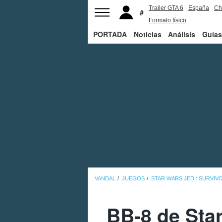
Trailer GTA 6
España
Ch
Formato físico
PORTADA
Noticias
Análisis
Guías
VANDAL
JUEGOS
STAR WARS JEDI: SURVIV
BB-8 de Sta