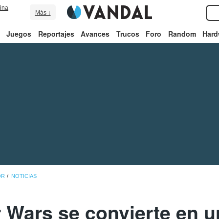
ina
Más ↓
Juegos
Reportajes
Avances
Trucos
Foro
Random
Hard
OR
NOTICIAS
r Wars se convierte en u