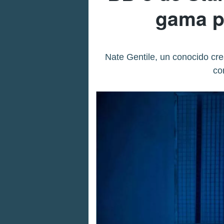
gama pa
Nate Gentile, un conocido cre
co