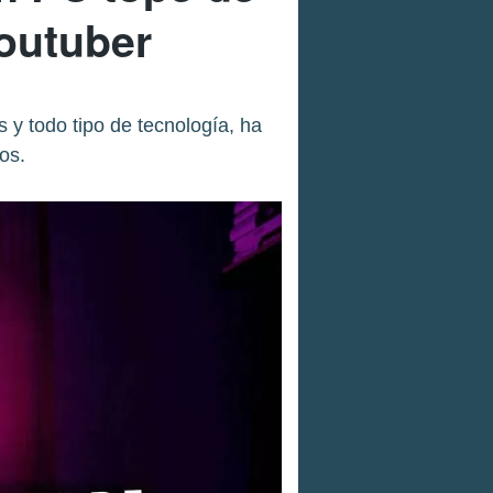
youtuber
 y todo tipo de tecnología, ha
os.