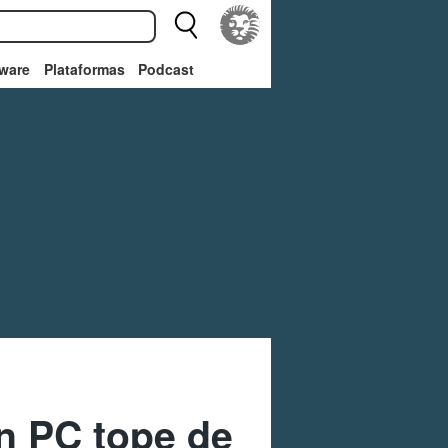
ware
Plataformas
Podcast
n PC tope de