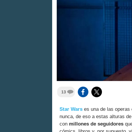
13
Star Wars
es una de las operas 
nunca, de eso a estas alturas d
con
millones de seguidores
que
cómics, libros y, por supuesto, 