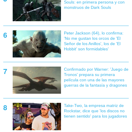
Souls: en primera persona y con
monstruos de Dark Souls
Peter Jackson (64), lo confirma:
'No me gustan los orcos de 'El
Señor de los Anillos', los de 'El
Hobbit' son formidables'
Confirmado por Warner: 'Juego de
Tronos' prepara su primera
película con una de las mayores
guerras de la fantasía y dragones
Take-Two, la empresa matriz de
Rockstar, dice que 'los discos no
tienen sentido' para los jugadores