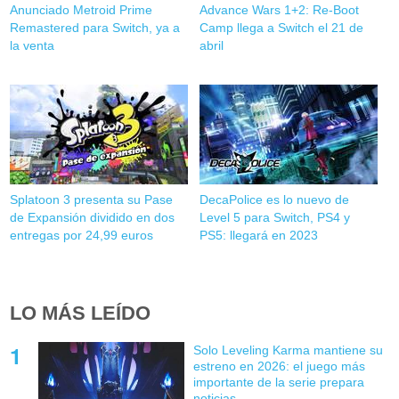
Anunciado Metroid Prime
Advance Wars 1+2: Re-Boot
Remastered para Switch, ya a
Camp llega a Switch el 21 de
la venta
abril
Splatoon 3 presenta su Pase
DecaPolice es lo nuevo de
de Expansión dividido en dos
Level 5 para Switch, PS4 y
entregas por 24,99 euros
PS5: llegará en 2023
LO MÁS LEÍDO
Solo Leveling Karma mantiene su
estreno en 2026: el juego más
importante de la serie prepara
noticias