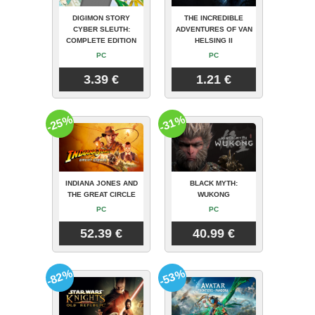
DIGIMON STORY
THE INCREDIBLE
CYBER SLEUTH:
ADVENTURES OF VAN
COMPLETE EDITION
HELSING II
PC
PC
3.39 €
1.21 €
-25%
-31%
INDIANA JONES AND
BLACK MYTH:
THE GREAT CIRCLE
WUKONG
PC
PC
52.39 €
40.99 €
-82%
-53%