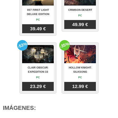
007 FIRST LIGHT
CRIMSON DESERT
DELUXE EDITION
PC
PC
49.99 €
39.49 €
-53%
-35%
CLAIR OBSCUR:
HOLLOW KNIGHT:
EXPEDITION 33
SILKSONG
PC
PC
23.29 €
12.99 €
IMÁGENES: