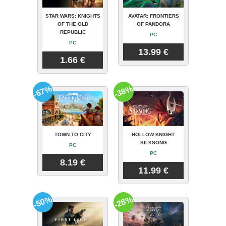
STAR WARS: KNIGHTS
AVATAR: FRONTIERS
OF THE OLD
OF PANDORA
REPUBLIC
PC
PC
13.99 €
1.66 €
-67%
-38%
TOWN TO CITY
HOLLOW KNIGHT:
SILKSONG
PC
PC
8.19 €
11.99 €
-50%
-28%