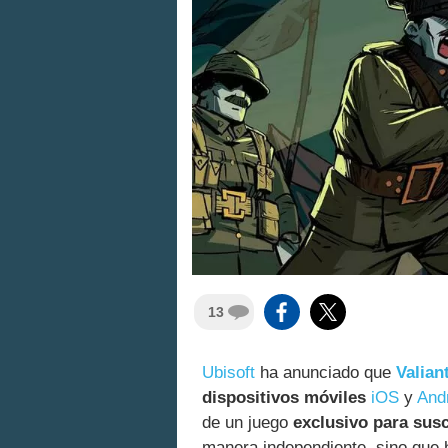
13
Ubisoft
ha anunciado que
Valia
dispositivos móviles
iOS
y
And
de un juego
exclusivo para susc
manera independiente, sino que 