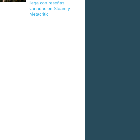
llega con reseñas
variadas en Steam y
Metacritic