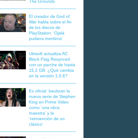
The Grounds
El creador de God of
War habla sobre el fin
de los discos de
PlayStation: 'Ojalá
pudiera mentiros'
Ubisoft actualiza AC
Black Flag Resynced
con un parche de hasta
15,2 GB: ¿Qué cambia
en la versión 1.0.6?
Es oficial: bautizan la
nueva serie de Stephen
King en Prime Video
como 'una obra
maestra' y la
'reinvención de un
clásico'