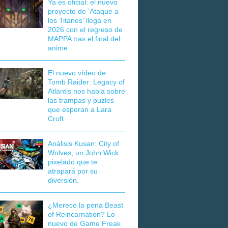
Ya es oficial: el nuevo
proyecto de 'Ataque a
los Titanes' llega en
2026 con el regreso de
MAPPA tras el final del
anime
El nuevo vídeo de
Tomb Raider: Legacy of
Atlantis nos habla sobre
las trampas y puzles
que esperan a Lara
Croft
Análisis Kusan: City of
Wolves, un John Wick
pixelado que te
atrapará por su
diversión.
¿Merece la pena Beast
of Reincarnation? Lo
nuevo de Game Freak