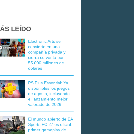
ÁS LEÍDO
Electronic Arts se
convierte en una
compañía privada y
cierra su venta por
55.000 millones de
dólares
PS Plus Essential: Ya
disponibles los juegos
de agosto, incluyendo
el lanzamiento mejor
valorado de 2026
El mundo abierto de EA
Sports FC 27 es oficial:
primer gameplay de