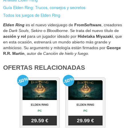
Guía Elden Ring: Trucos, consejos y secretos
Todos los juegos de Elden Ring
Elden Ring
es el nuevo videojuego de
FromSoftware
, creadores
de
Dark Souls
,
Sekiro
o
Bloodborne
. Se trata del nuevo título de
acción y rol
para un jugador ideado por
Hidetaka Miyazaki
, que
en esta ocasión, estrenará un mundo abierto más grande y
ambicioso. Su argumento y mitología están firmados por
George
R.R. Martin
, autor de
Canción de hielo y fuego.
OFERTAS RELACIONADAS
-50%
-50%
ELDEN RING
ELDEN RING
PC
PC
29.59 €
29.99 €