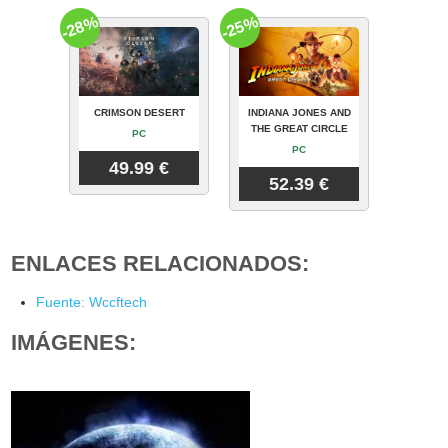
-28%
-25%
CRIMSON DESERT
INDIANA JONES AND
THE GREAT CIRCLE
PC
PC
49.99 €
52.39 €
ENLACES RELACIONADOS:
Fuente: Wccftech
IMÁGENES: