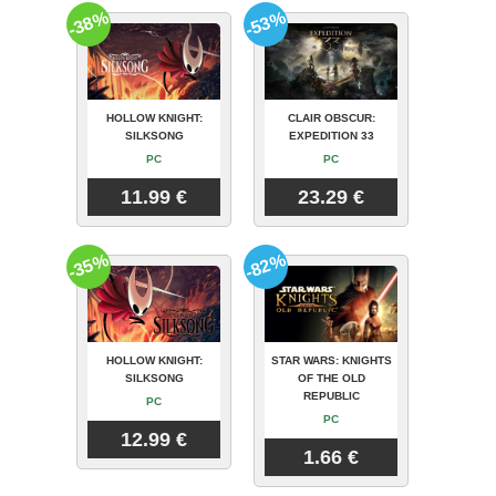
-38%
-53%
HOLLOW KNIGHT:
CLAIR OBSCUR:
SILKSONG
EXPEDITION 33
PC
PC
11.99 €
23.29 €
-35%
-82%
HOLLOW KNIGHT:
STAR WARS: KNIGHTS
SILKSONG
OF THE OLD
REPUBLIC
PC
PC
12.99 €
1.66 €