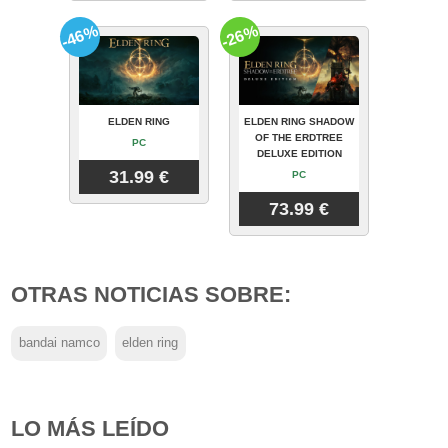
-46%
-26%
ELDEN RING
ELDEN RING SHADOW
OF THE ERDTREE
PC
DELUXE EDITION
31.99 €
PC
73.99 €
OTRAS NOTICIAS SOBRE:
bandai namco
elden ring
LO MÁS LEÍDO