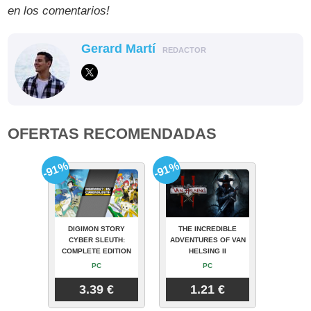
en los comentarios!
Gerard Martí
REDACTOR
OFERTAS RECOMENDADAS
-91%
-91%
DIGIMON STORY
THE INCREDIBLE
CYBER SLEUTH:
ADVENTURES OF VAN
COMPLETE EDITION
HELSING II
PC
PC
3.39 €
1.21 €