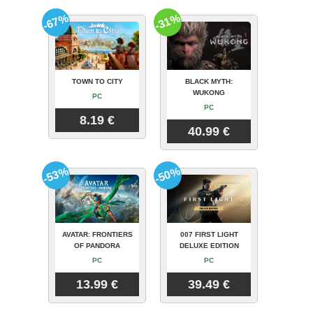
-67%
-31%
TOWN TO CITY
BLACK MYTH:
WUKONG
PC
PC
8.19 €
40.99 €
-53%
-50%
AVATAR: FRONTIERS
007 FIRST LIGHT
OF PANDORA
DELUXE EDITION
PC
PC
13.99 €
39.49 €