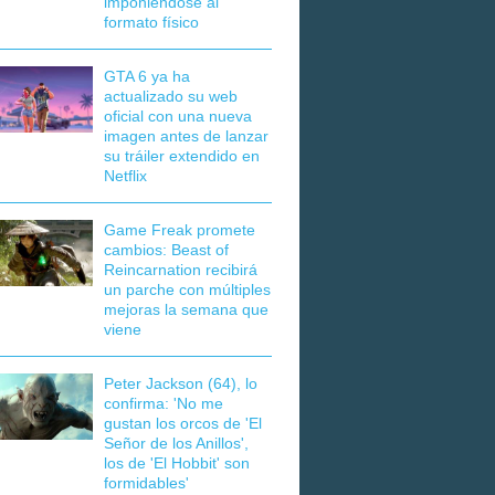
imponiéndose al
formato físico
GTA 6 ya ha
actualizado su web
oficial con una nueva
imagen antes de lanzar
su tráiler extendido en
Netflix
Game Freak promete
cambios: Beast of
Reincarnation recibirá
un parche con múltiples
mejoras la semana que
viene
Peter Jackson (64), lo
confirma: 'No me
gustan los orcos de 'El
Señor de los Anillos',
los de 'El Hobbit' son
formidables'