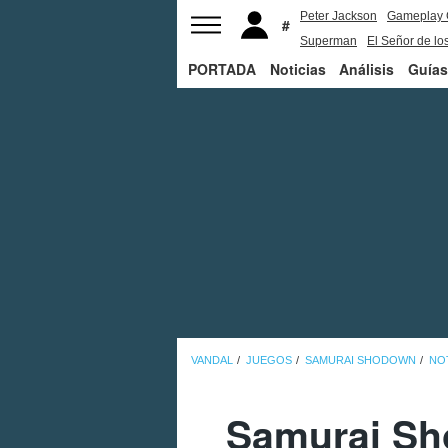
Peter Jackson
Gameplay 
Superman
El Señor de los
PORTADA
Noticias
Análisis
Guías
VANDAL
JUEGOS
SAMURAI SHODOWN
NO
Samurai Sho