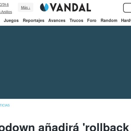
GTA 6
Más ↓
 Anillos
Juegos
Reportajes
Avances
Trucos
Foro
Random
Hard
TICIAS
down añadirá 'rollback