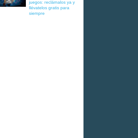
juegos: reclámalos ya y
llévatelos gratis para
siempre