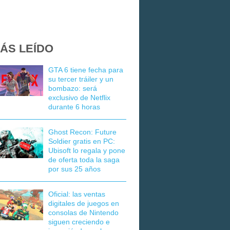
ÁS LEÍDO
GTA 6 tiene fecha para
su tercer tráiler y un
bombazo: será
exclusivo de Netflix
durante 6 horas
Ghost Recon: Future
Soldier gratis en PC:
Ubisoft lo regala y pone
de oferta toda la saga
por sus 25 años
Oficial: las ventas
digitales de juegos en
consolas de Nintendo
siguen creciendo e