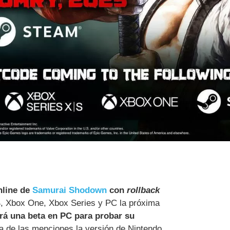
nline de
Samurai Shodown
con
rollback
S4, Xbox One, Xbox Series y PC la próxima
rá una beta en PC para probar su
a de las menciones la versión de Nintendo