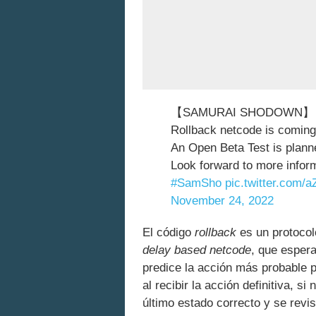
【SAMURAI SHODOWN】
Rollback netcode is com
An Open Beta Test is plann
Look forward to more inform
#SamSho
pic.twitter.com/
November 24, 2022
El código
rollback
es un protocol
delay based netcode
, que espera
predice la acción más probable pa
al recibir la acción definitiva, s
último estado correcto y se revi