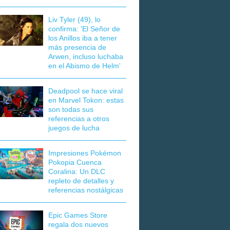
Liv Tyler (49), lo
confirma: 'El Señor de
los Anillos iba a tener
más presencia de
Arwen, incluso luchaba
en el Abismo de Helm'
Deadpool se hace viral
en Marvel Tokon: estas
son todas sus
referencias a otros
juegos de lucha
Impresiones Pokémon
Pokopia Cuenca
Coralina: Un DLC
repleto de detalles y
referencias nostálgicas
Epic Games Store
regala dos nuevos