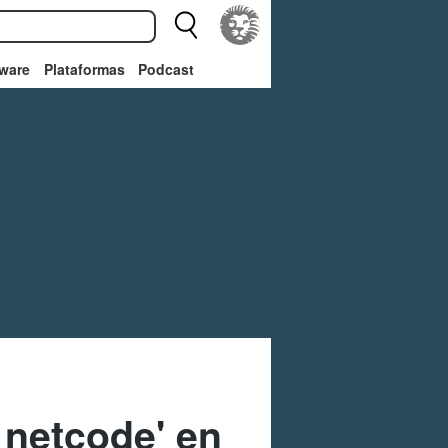
ware
Plataformas
Podcast
 netcode' en