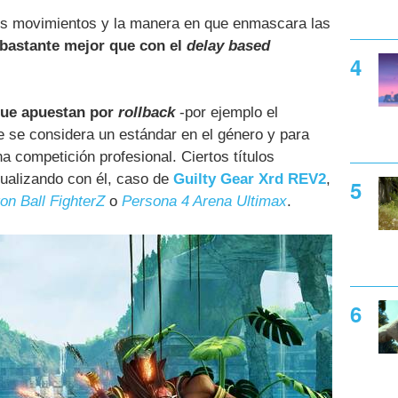
 los movimientos y la manera en que enmascara las
 bastante mejor que con el
delay based
que apuestan por
rollback
-por ejemplo el
e se considera un estándar en el género y para
 competición profesional. Ciertos títulos
ualizando con él, caso de
Guilty Gear Xrd REV2
,
on Ball FighterZ
o
Persona 4 Arena Ultimax
.