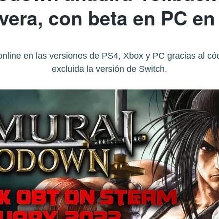
vera, con beta en PC en
nline en las versiones de PS4, Xbox y PC gracias al códi
excluida la versión de Switch.