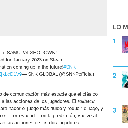
LO M
ing to SAMURAI SHODOWN!
ed for January 2023 on Steam.
ation coming up in the future!
#SNK
aZjkLcD1V9
— SNK GLOBAL (@SNKPofficial)
o de comunicación más estable que el clásico
 a las acciones de los jugadores. El
rollback
ra hacer el juego más fluido y reducir el lago, y
i no se corresponde con la predicción, vuelve al
san las acciones de los dos jugadores.