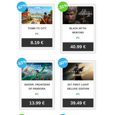
-67%
-31%
TOWN TO CITY
BLACK MYTH:
WUKONG
PC
PC
8.19 €
40.99 €
-53%
-50%
AVATAR: FRONTIERS
007 FIRST LIGHT
OF PANDORA
DELUXE EDITION
PC
PC
13.99 €
39.49 €