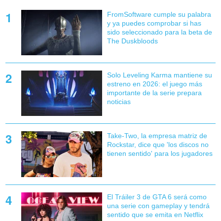
FromSoftware cumple su palabra
y ya puedes comprobar si has
sido seleccionado para la beta de
The Duskbloods
Solo Leveling Karma mantiene su
estreno en 2026: el juego más
importante de la serie prepara
noticias
Take-Two, la empresa matriz de
Rockstar, dice que 'los discos no
tienen sentido' para los jugadores
El Tráiler 3 de GTA 6 será como
una serie con gameplay y tendrá
sentido que se emita en Netflix