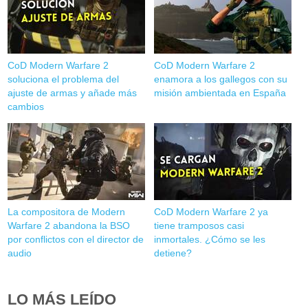
CoD Modern Warfare 2
CoD Modern Warfare 2
soluciona el problema del
enamora a los gallegos con su
ajuste de armas y añade más
misión ambientada en España
cambios
La compositora de Modern
CoD Modern Warfare 2 ya
Warfare 2 abandona la BSO
tiene tramposos casi
por conflictos con el director de
inmortales. ¿Cómo se les
audio
detiene?
LO MÁS LEÍDO