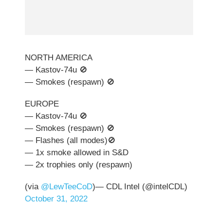
NORTH AMERICA
— Kastov-74u 🚫
— Smokes (respawn) 🚫
EUROPE
— Kastov-74u 🚫
— Smokes (respawn) 🚫
— Flashes (all modes)🚫
— 1x smoke allowed in S&D
— 2x trophies only (respawn)
(via
@LewTeeCoD
)— CDL Intel (@intelCDL)
October 31, 2022