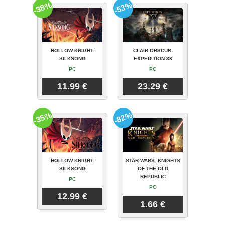
-38%
-53%
HOLLOW KNIGHT:
CLAIR OBSCUR:
SILKSONG
EXPEDITION 33
PC
PC
11.99 €
23.29 €
-35%
-82%
HOLLOW KNIGHT:
STAR WARS: KNIGHTS
SILKSONG
OF THE OLD
REPUBLIC
PC
PC
12.99 €
1.66 €