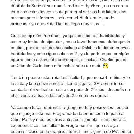
débil de la Serie al ser una Parodia de Ryu/Ken , en un cara a
cara con estos tienes las de perder al ser sus habilidades las
mismas pero inferiores , solo con el Haduken te puede
arrinconar ya que el de Dan no llega muy lejos ...
Guile es opinión Personal , ya que solo tiene 2 habilidades y
son muy lentas de ejecutar , en su favor hace más daño que la
media , pero en estos años incluso a Dalshim le dieron nuevas
habilidades y este sigue solo con 2 , ya le podrían poner algún
agarre como a Zangief por ejemplo , si incluso Charlie que es
un Clon de Guile tiene más habilidades de serie
Tan bien puede estar rota la dificultad , que no calibre bien y te
la suba y la baje sin sentido , como jugar al SF y en el tercer
combate el nivel suba mucho después de 2 flojos , después en
el 5° vuelva a bajar después de 2 combates duros ...
Ya cuando hace referencia al juego no hay desniveles , es por
qué el juego está mal Programado de Serie como le pasó al
Ciber Punk y muchos otros antes por ejemplo , rompiendo la
experiencia con los fallos de Programación , que esto ya
ocurría incluso en la era pre-internet , un Digimon de Ps1 en su