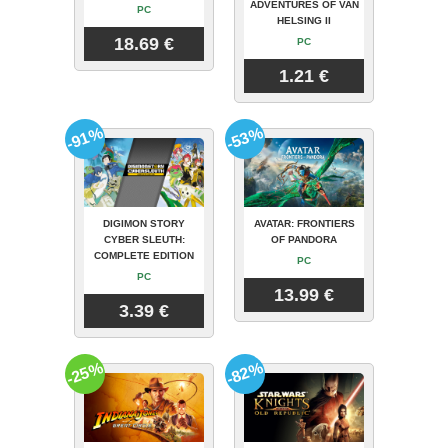
ADVENTURES OF VAN
PC
HELSING II
18.69 €
PC
1.21 €
-91%
-53%
DIGIMON STORY
AVATAR: FRONTIERS
CYBER SLEUTH:
OF PANDORA
COMPLETE EDITION
PC
PC
13.99 €
3.39 €
-25%
-82%