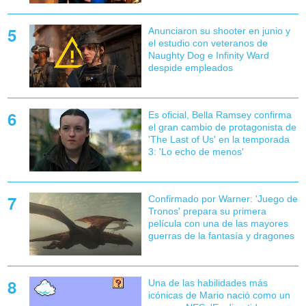
Anunciaron su shooter en junio y
el estudio con veteranos de
Naughty Dog e Infinity Ward
despide empleados
Es oficial, Bella Ramsey confirma
el gran cambio de protagonista de
'The Last of Us' en la temporada
3: 'Lo echo de menos'
Confirmado por Warner: 'Juego de
Tronos' prepara su primera
película con una de las mayores
guerras de la fantasía y dragones
Una de las habilidades más
icónicas de Mario nació como un