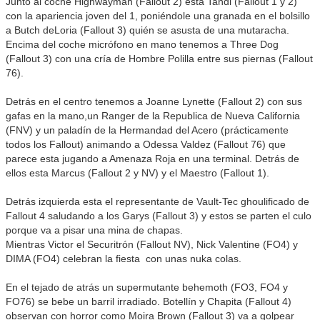
Junto al coche Highwayman (Fallout 2) esta Tandi (Fallout 1 y 2)
con la apariencia joven del 1, poniéndole una granada en el bolsillo
a Butch deLoria (Fallout 3) quién se asusta de una mutaracha.
Encima del coche micrófono en mano tenemos a Three Dog
(Fallout 3) con una cría de Hombre Polilla entre sus piernas (Fallout
76).
Detrás en el centro tenemos a Joanne Lynette (Fallout 2) con sus
gafas en la mano,un Ranger de la Republica de Nueva California
(FNV) y un paladín de la Hermandad del Acero (prácticamente
todos los Fallout) animando a Odessa Valdez (Fallout 76) que
parece esta jugando a Amenaza Roja en una terminal. Detrás de
ellos esta Marcus (Fallout 2 y NV) y el Maestro (Fallout 1).
Detrás izquierda esta el representante de Vault-Tec ghoulificado de
Fallout 4 saludando a los Garys (Fallout 3) y estos se parten el culo
porque va a pisar una mina de chapas.
Mientras Victor el Securitrón (Fallout NV), Nick Valentine (FO4) y
DIMA (FO4) celebran la fiesta con unas nuka colas.
En el tejado de atrás un supermutante behemoth (FO3, FO4 y
FO76) se bebe un barril irradiado. Botellín y Chapita (Fallout 4)
observan con horror como Moira Brown (Fallout 3) va a golpear