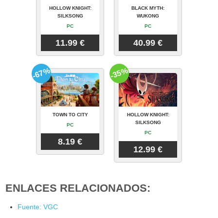
HOLLOW KNIGHT:
BLACK MYTH:
SILKSONG
WUKONG
PC
PC
11.99 €
40.99 €
-67%
-35%
TOWN TO CITY
HOLLOW KNIGHT:
SILKSONG
PC
PC
8.19 €
12.99 €
ENLACES RELACIONADOS:
Fuente: VGC