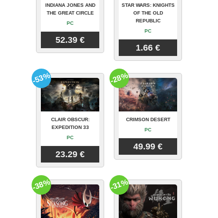
INDIANA JONES AND
STAR WARS: KNIGHTS
THE GREAT CIRCLE
OF THE OLD
REPUBLIC
PC
PC
52.39 €
1.66 €
-53%
-28%
CLAIR OBSCUR:
CRIMSON DESERT
EXPEDITION 33
PC
PC
49.99 €
23.29 €
-38%
-31%