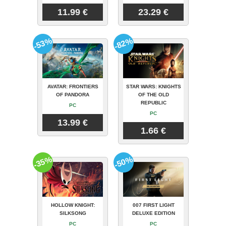
11.99 €
23.29 €
-53%
-82%
AVATAR: FRONTIERS
STAR WARS: KNIGHTS
OF PANDORA
OF THE OLD
REPUBLIC
PC
PC
13.99 €
1.66 €
-35%
-50%
HOLLOW KNIGHT:
007 FIRST LIGHT
SILKSONG
DELUXE EDITION
PC
PC