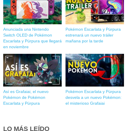
Anunciada una Nintendo
Pokémon Escarlata y Púrpura
Switch OLED de Pokémon
estrenará un nuevo tráiler
Escarlata y Púrpura que llegará
mañana por la tarde
en noviembre
Así es Grafaiai, el nuevo
Pokémon Escarlata y Púrpura
Pokémon de Pokémon
desvela a un nuevo Pokémon:
Escarlata y Púrpura
el misterioso Grafaiai
LO MÁS LEÍDO