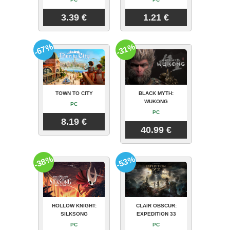
3.39 €
1.21 €
-67%
-31%
TOWN TO CITY
BLACK MYTH:
WUKONG
PC
PC
8.19 €
40.99 €
-38%
-53%
HOLLOW KNIGHT:
CLAIR OBSCUR:
SILKSONG
EXPEDITION 33
PC
PC