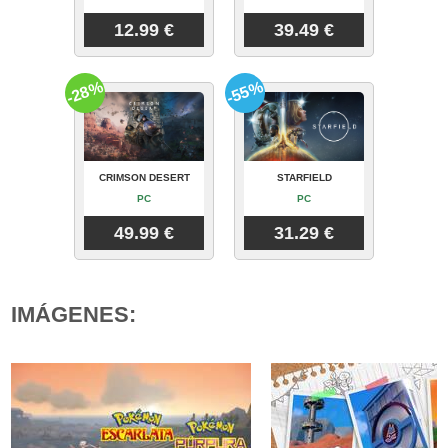
12.99 €
39.49 €
-28%
-55%
CRIMSON DESERT
STARFIELD
PC
PC
49.99 €
31.29 €
IMÁGENES: