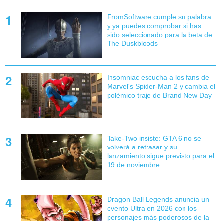
FromSoftware cumple su palabra
y ya puedes comprobar si has
sido seleccionado para la beta de
The Duskbloods
Insomniac escucha a los fans de
Marvel's Spider-Man 2 y cambia el
polémico traje de Brand New Day
Take-Two insiste: GTA 6 no se
volverá a retrasar y su
lanzamiento sigue previsto para el
19 de noviembre
Dragon Ball Legends anuncia un
evento Ultra en 2026 con los
personajes más poderosos de la