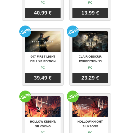
PC
PC
40.99 €
13.99 €
-50%
-53%
007 FIRST LIGHT
CLAIR OBSCUR:
DELUXE EDITION
EXPEDITION 33
PC
PC
39.49 €
23.29 €
-35%
-38%
HOLLOW KNIGHT:
HOLLOW KNIGHT:
SILKSONG
SILKSONG
PC
PC