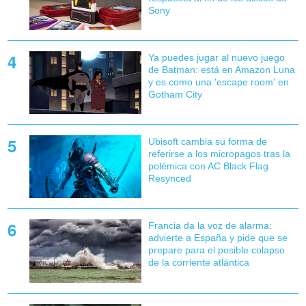
Sony
Ya puedes jugar al nuevo juego
de Batman: está en Amazon Luna
y es como una 'escape room' en
Gotham City
Ubisoft cambia su forma de
referirse a los micropagos tras la
polémica con AC Black Flag
Resynced
Francia da la voz de alarma:
advierte a España y pide que se
prepare para el posible colapso
de la corriente atlántica