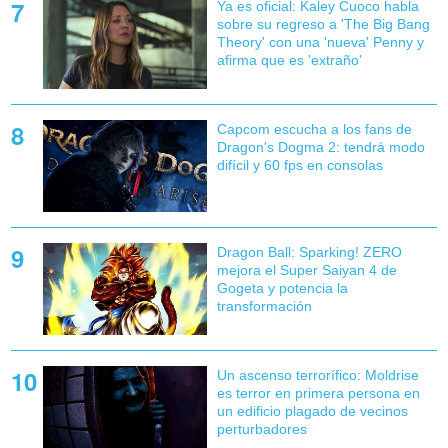
Ya es oficial: Kaley Cuoco habla
sobre su regreso a 'The Big Bang
Theory' con una 'nueva' Penny y
afirma que es 'extraño'
Capcom escucha a los fans de
Dragon's Dogma 2: tendrá modo
difícil y 60 fps en consolas
Dragon Ball: Sparking! ZERO
mejora el Super Saiyan 4 de
Gogeta y potencia la
transformación
Un ascenso terrorífico: Moldrise
es terror en primera persona en
un edificio plagado de vecinos
perturbadores