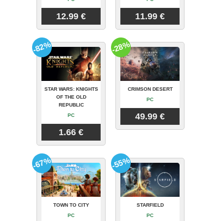
12.99 €
11.99 €
-82%
-28%
STAR WARS: KNIGHTS
CRIMSON DESERT
OF THE OLD
PC
REPUBLIC
49.99 €
PC
1.66 €
-67%
-55%
TOWN TO CITY
STARFIELD
PC
PC