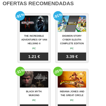
OFERTAS RECOMENDADAS
-91%
-91%
THE INCREDIBLE
DIGIMON STORY
ADVENTURES OF VAN
CYBER SLEUTH:
HELSING II
COMPLETE EDITION
PC
PC
1.21 €
3.39 €
-31%
-25%
BLACK MYTH:
INDIANA JONES AND
WUKONG
THE GREAT CIRCLE
PC
PC