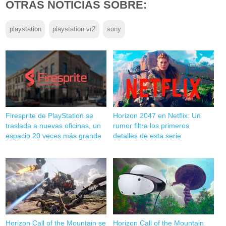
OTRAS NOTICIAS SOBRE:
playstation
playstation vr2
sony
Firesprite de PlayStation se
Horizon 2047 en Netflix: Un
traslada a nuevas oficinas, un
rumor filtra los primeros
espacio 20 veces más grande
detalles de esta serie
Horizon Call of the Mountain se
Horizon Call of the Mountain