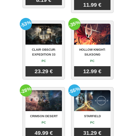
8.19 €
11.99 €
-53%
-35%
CLAIR OBSCUR:
HOLLOW KNIGHT:
EXPEDITION 33
SILKSONG
PC
PC
23.29 €
12.99 €
-28%
-55%
CRIMSON DESERT
STARFIELD
PC
PC
49.99 €
31.29 €