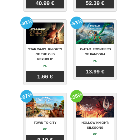
40.99 €
52.39 €
-82%
-53%
STAR WARS: KNIGHTS
AVATAR: FRONTIERS
OF THE OLD
OF PANDORA
REPUBLIC
PC
PC
13.99 €
1.66 €
-67%
-38%
TOWN TO CITY
HOLLOW KNIGHT:
SILKSONG
PC
PC