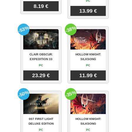
PC
8.19 €
13.99 €
-53%
-38%
CLAIR OBSCUR:
HOLLOW KNIGHT:
EXPEDITION 33
SILKSONG
PC
PC
23.29 €
11.99 €
-50%
-35%
007 FIRST LIGHT
HOLLOW KNIGHT:
DELUXE EDITION
SILKSONG
PC
PC