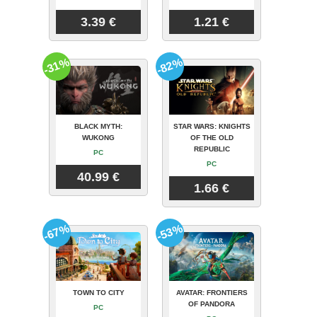
3.39 €
1.21 €
-31%
-82%
BLACK MYTH:
STAR WARS: KNIGHTS
WUKONG
OF THE OLD
REPUBLIC
PC
PC
40.99 €
1.66 €
-67%
-53%
TOWN TO CITY
AVATAR: FRONTIERS
OF PANDORA
PC