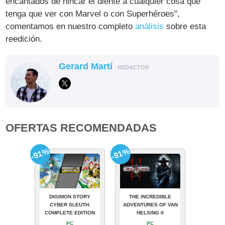
encantados de hincar el diente a cualquier cosa que
tenga que ver con Marvel o con Superhéroes",
comentamos en nuestro completo
análisis
sobre esta
reedición.
Gerard Martí
REDACTOR
OFERTAS RECOMENDADAS
-91%
-91%
DIGIMON STORY
THE INCREDIBLE
CYBER SLEUTH:
ADVENTURES OF VAN
COMPLETE EDITION
HELSING II
PC
PC