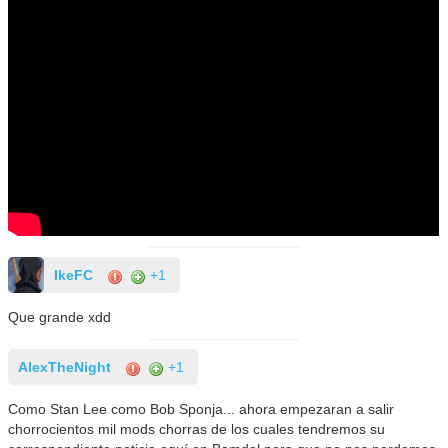
IkeFC
+1
Que grande xdd
AlexTheNight
+1
Como Stan Lee como Bob Sponja... ahora empezaran a salir
chorrocientos mil mods chorras de los cuales tendremos su