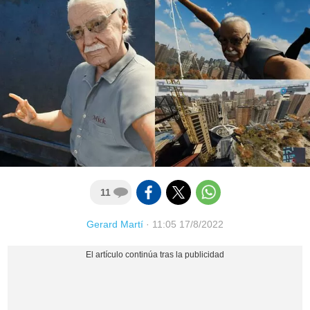
11
Gerard Martí
·
11:05 17/8/2022