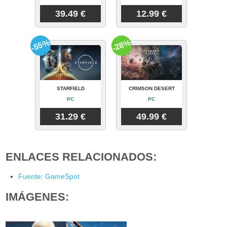
39.49 €
12.99 €
-55%
-28%
STARFIELD
CRIMSON DESERT
PC
PC
31.29 €
49.99 €
ENLACES RELACIONADOS:
Fuente: GameSpot
IMÁGENES: