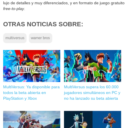
lujo de detalles y muy diferenciados, y en formato de juego gratuito
free-to-play
.
OTRAS NOTICIAS SOBRE:
multiversus
warner bros
MultiVersus: Ya disponible para
MultiVersus supera los 60.000
todos la beta abierta en
jugadores simultáneos en PC y
PlayStation y Xbox
no ha lanzado su beta abierta