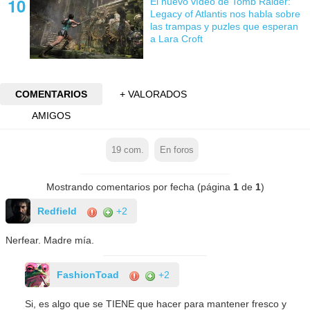
El nuevo vídeo de Tomb Raider:
Legacy of Atlantis nos habla sobre
las trampas y puzles que esperan
a Lara Croft
COMENTARIOS
+ VALORADOS
AMIGOS
19
com.
En foros
Mostrando comentarios por fecha (página
1
de
1
)
Redfield
+2
Nerfear. Madre mía.
FashionToad
+2
Si, es algo que se TIENE que hacer para mantener fresco y