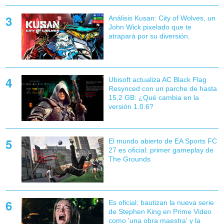
Análisis Kusan: City of Wolves, un
John Wick pixelado que te
atrapará por su diversión.
Ubisoft actualiza AC Black Flag
Resynced con un parche de hasta
15,2 GB: ¿Qué cambia en la
versión 1.0.6?
El mundo abierto de EA Sports FC
27 es oficial: primer gameplay de
The Grounds
Es oficial: bautizan la nueva serie
de Stephen King en Prime Video
como 'una obra maestra' y la