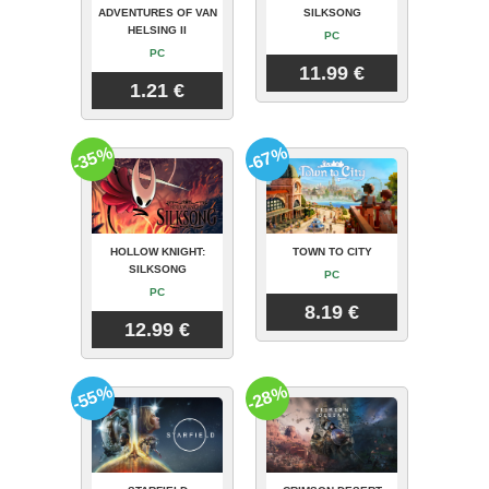
ADVENTURES OF VAN
SILKSONG
HELSING II
PC
PC
11.99 €
1.21 €
-35%
-67%
HOLLOW KNIGHT:
TOWN TO CITY
SILKSONG
PC
PC
8.19 €
12.99 €
-55%
-28%