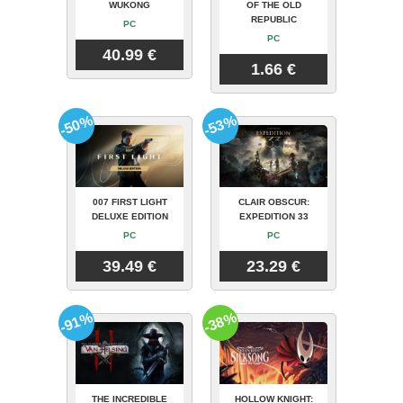
WUKONG
OF THE OLD
REPUBLIC
PC
PC
40.99 €
1.66 €
-50%
-53%
007 FIRST LIGHT
CLAIR OBSCUR:
DELUXE EDITION
EXPEDITION 33
PC
PC
39.49 €
23.29 €
-91%
-38%
THE INCREDIBLE
HOLLOW KNIGHT: