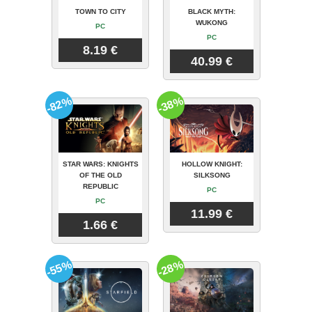
TOWN TO CITY
BLACK MYTH:
WUKONG
PC
PC
8.19 €
40.99 €
-82%
-38%
STAR WARS: KNIGHTS
HOLLOW KNIGHT:
OF THE OLD
SILKSONG
REPUBLIC
PC
PC
11.99 €
1.66 €
-55%
-28%