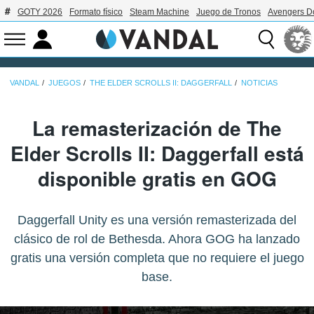
GOTY 2026
Formato físico
Steam Machine
Juego de Tronos
Avengers 
VANDAL
JUEGOS
THE ELDER SCROLLS II: DAGGERFALL
NOTICIAS
La remasterización de The
Elder Scrolls II: Daggerfall está
disponible gratis en GOG
Daggerfall Unity es una versión remasterizada del
clásico de rol de Bethesda. Ahora GOG ha lanzado
gratis una versión completa que no requiere el juego
base.