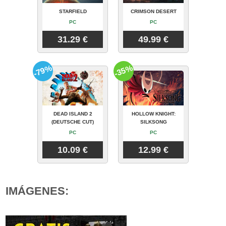
STARFIELD
CRIMSON DESERT
PC
PC
31.29 €
49.99 €
-79%
-35%
DEAD ISLAND 2
HOLLOW KNIGHT:
(DEUTSCHE CUT)
SILKSONG
PC
PC
10.09 €
12.99 €
IMÁGENES: