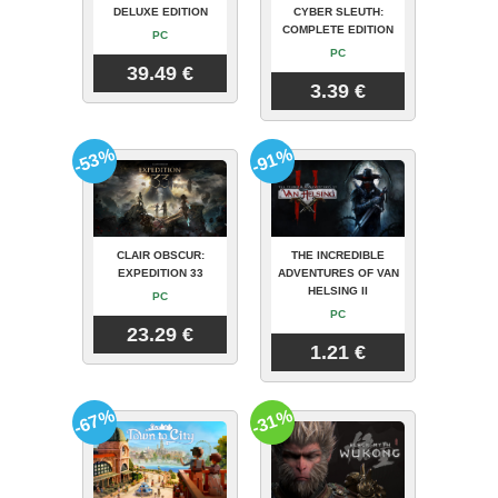
DELUXE EDITION
CYBER SLEUTH:
COMPLETE EDITION
PC
PC
39.49 €
3.39 €
-53%
-91%
CLAIR OBSCUR:
THE INCREDIBLE
EXPEDITION 33
ADVENTURES OF VAN
HELSING II
PC
PC
23.29 €
1.21 €
-67%
-31%