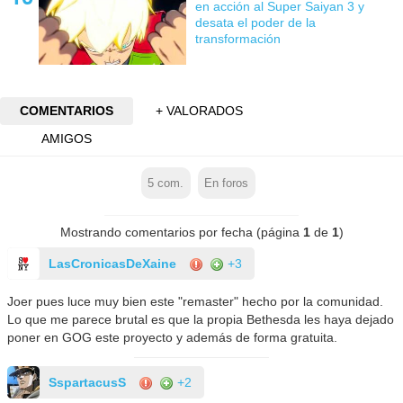
en acción al Super Saiyan 3 y
desata el poder de la
transformación
COMENTARIOS
+ VALORADOS
AMIGOS
5
com.
En foros
Mostrando comentarios por fecha (página
1
de
1
)
LasCronicasDeXaine
+3
Joer pues luce muy bien este "remaster" hecho por la comunidad.
Lo que me parece brutal es que la propia Bethesda les haya dejado
poner en GOG este proyecto y además de forma gratuita.
SspartacusS
+2