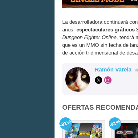
La desarrolladora continuará con 
años:
espectaculares gráficos 
Dungeon Fighter Online
, tendrá 
que es un MMO sin fecha de la
de acción tridimensional de desar
Ramón Varela
R
OFERTAS RECOMEND
-91%
-91%