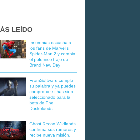
ÁS LEÍDO
Insomniac escucha a
los fans de Marvel's
Spider-Man 2 y cambia
el polémico traje de
Brand New Day
FromSoftware cumple
su palabra y ya puedes
comprobar si has sido
seleccionado para la
beta de The
Duskbloods
Ghost Recon Wildlands
confirma sus rumores y
recibe nueva misión,