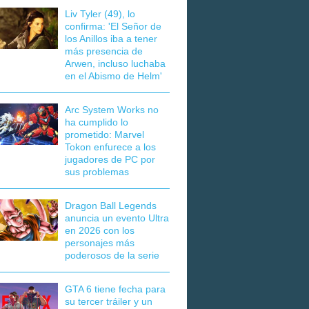
Liv Tyler (49), lo
confirma: 'El Señor de
los Anillos iba a tener
más presencia de
Arwen, incluso luchaba
en el Abismo de Helm'
Arc System Works no
ha cumplido lo
prometido: Marvel
Tokon enfurece a los
jugadores de PC por
sus problemas
Dragon Ball Legends
anuncia un evento Ultra
en 2026 con los
personajes más
poderosos de la serie
GTA 6 tiene fecha para
su tercer tráiler y un