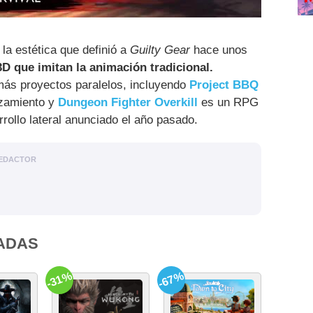
la estética que definió a
Guilty Gear
hace unos
3D que imitan la animación tradicional.
más proyectos paralelos, incluyendo
Project BBQ
nzamiento y
Dungeon Fighter Overkill
es un RPG
rollo lateral anunciado el año pasado.
EDACTOR
ADAS
-31%
-67%