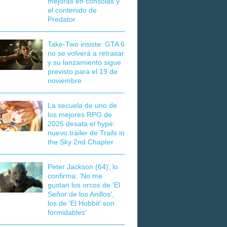
mejoras en consolas y
el contenido de
Predator
Take-Two insiste: GTA 6
no se volverá a retrasar
y su lanzamiento sigue
previsto para el 19 de
noviembre
La secuela de uno de
los mejores RPG de
2025 desata el hype:
nuevo tráiler de Trails in
the Sky 2nd Chapter
Peter Jackson (64), lo
confirma: 'No me
gustan los orcos de 'El
Señor de los Anillos',
los de 'El Hobbit' son
formidables'