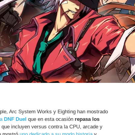
ople, Arc System Works y Eighting han mostrado
a
DNF Duel
que en esta ocasión
repasa los
, que incluyen versus contra la CPU, arcade y
e mostró
uno dedicado a su modo historia
y