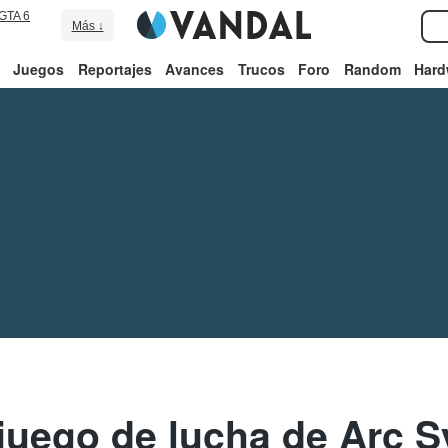
GTA 6
Más ↓
Juegos
Reportajes
Avances
Trucos
Foro
Random
Hard
 juego de lucha de Arc 