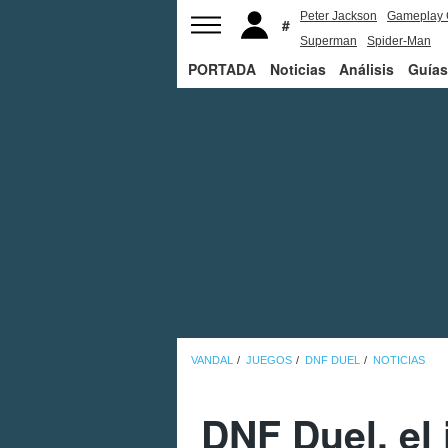
Peter Jackson
Gameplay 
Superman
Spider-Man
PORTADA
Noticias
Análisis
Guías
VANDAL
JUEGOS
DNF DUEL
NOTICIAS
DNF Duel, el