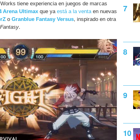
 Works tiene experiencia en juegos de marcas
4 Arena Ultimax
que ya
está a la venta
en nuevas
erZ
o
Granblue Fantasy Versus
, inspirado en otra
 Fantasy
.