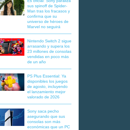
Es oficial: Sony paraliza
sus spinoff de Spider-
Man tras los fracasos y
confirma que su
universo de héroes de
Marvel no seguirá
Nintendo Switch 2 sigue
arrasando y supera los
23 millones de consolas
vendidas en poco más
de un año
PS Plus Essential: Ya
disponibles los juegos
de agosto, incluyendo
el lanzamiento mejor
valorado de 2026
Sony saca pecho
asegurando que sus
consolas son más
económicas que un PC