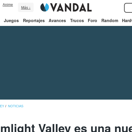
Anime
Más ↓
Juegos
Reportajes
Avances
Trucos
Foro
Random
Hard
LEY
NOTICIAS
mlight Valley es una nu