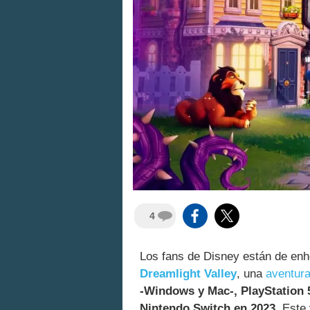
4
Los fans de Disney están de en
Dreamlight Valley
, una
aventur
-Windows y Mac-, PlayStation 5
Nintendo Switch en 2023
. Este