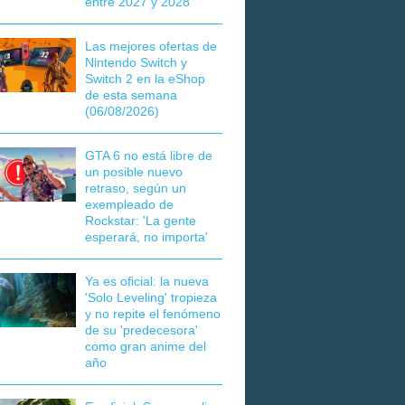
entre 2027 y 2028
Las mejores ofertas de
Nintendo Switch y
Switch 2 en la eShop
de esta semana
(06/08/2026)
GTA 6 no está libre de
un posible nuevo
retraso, según un
exempleado de
Rockstar: 'La gente
esperará, no importa'
Ya es oficial: la nueva
'Solo Leveling' tropieza
y no repite el fenómeno
de su 'predecesora'
como gran anime del
año