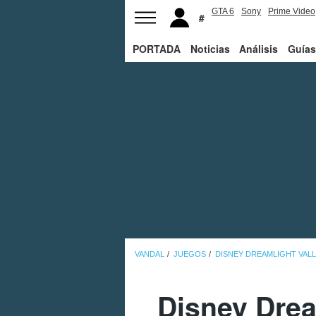
GTA 6
Sony
Prime Video
PORTADA
Noticias
Análisis
Guías
VANDAL
JUEGOS
DISNEY DREAMLIGHT VAL
Disney Drea