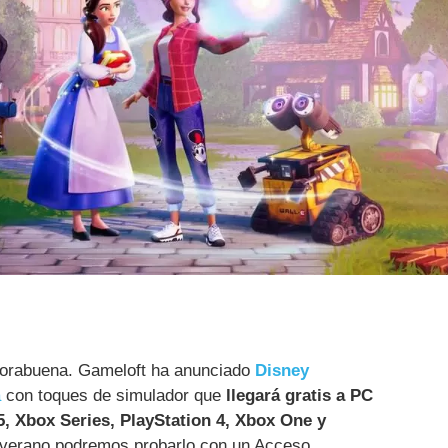
horabuena. Gameloft ha anunciado
Disney
a
con toques de simulador que
llegará gratis a PC
, Xbox Series, PlayStation 4, Xbox One y
 verano podremos probarlo con un Acceso