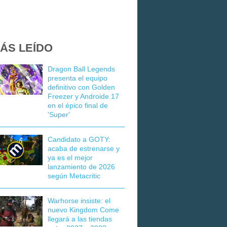
ÁS LEÍDO
Dragon Ball Legends
presenta el equipo
definitivo con Golden
Freezer y Androide 17
en el épico final de
'Super'
Candidato a GOTY:
acaba de estrenarse y
ya es el mejor
lanzamiento de 2026
según Metacritic
Warhorse insiste: el
nuevo Kingdom Come
llegará a las tiendas