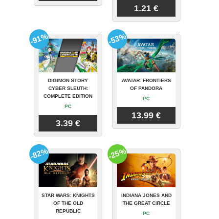
1.21 €
-91%
-53%
DIGIMON STORY
AVATAR: FRONTIERS
CYBER SLEUTH:
OF PANDORA
COMPLETE EDITION
PC
PC
13.99 €
3.39 €
-82%
-25%
STAR WARS: KNIGHTS
INDIANA JONES AND
OF THE OLD
THE GREAT CIRCLE
REPUBLIC
PC