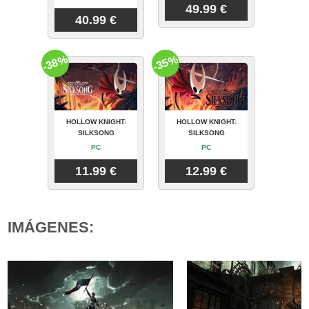
49.99 €
40.99 €
-38%
-35%
HOLLOW KNIGHT:
HOLLOW KNIGHT:
SILKSONG
SILKSONG
PC
PC
11.99 €
12.99 €
IMÁGENES: