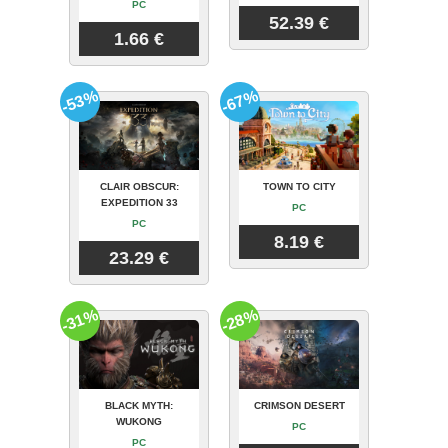
PC
52.39 €
1.66 €
-53%
-67%
CLAIR OBSCUR:
TOWN TO CITY
EXPEDITION 33
PC
PC
8.19 €
23.29 €
-31%
-28%
BLACK MYTH:
CRIMSON DESERT
WUKONG
PC
PC