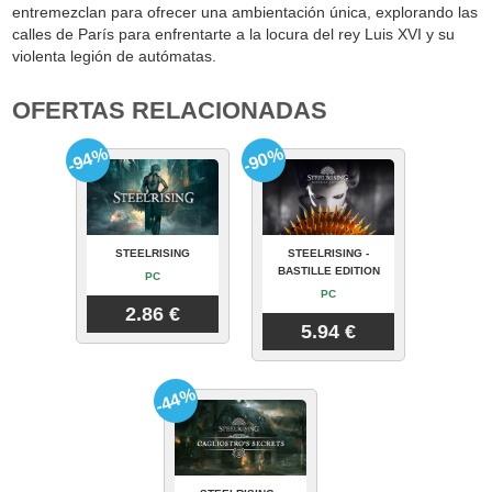
entremezclan para ofrecer una ambientación única, explorando las
calles de París para enfrentarte a la locura del rey Luis XVI y su
violenta legión de autómatas.
OFERTAS RELACIONADAS
-94%
-90%
STEELRISING
STEELRISING -
BASTILLE EDITION
PC
PC
2.86 €
5.94 €
-44%