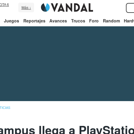
GTA 6
Más ↓
Juegos
Reportajes
Avances
Trucos
Foro
Random
Hard
TICIAS
ampus llega a PlayStatio