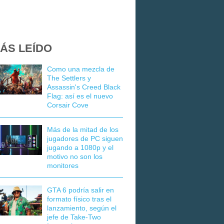
ÁS LEÍDO
Como una mezcla de
The Settlers y
Assassin's Creed Black
Flag: así es el nuevo
Corsair Cove
Más de la mitad de los
jugadores de PC siguen
jugando a 1080p y el
motivo no son los
monitores
GTA 6 podría salir en
formato físico tras el
lanzamiento, según el
jefe de Take-Two