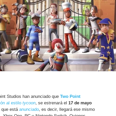
oint Studios han anunciado que
Two Point
ión al estilo
tycoon
, se estrenará el
17 de mayo
 que está
anunciado
, es decir, llegará ese mismo
4, Xbox One, PC y Nintendo Switch. Quienes