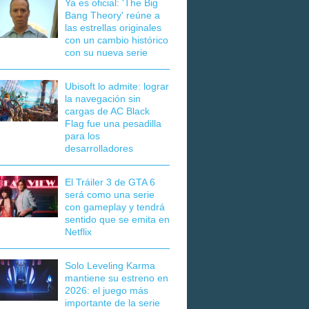
Ya es oficial: 'The Big
Bang Theory' reúne a
las estrellas originales
con un cambio histórico
con su nueva serie
Ubisoft lo admite: lograr
la navegación sin
cargas de AC Black
Flag fue una pesadilla
para los
desarrolladores
El Tráiler 3 de GTA 6
será como una serie
con gameplay y tendrá
sentido que se emita en
Netflix
Solo Leveling Karma
mantiene su estreno en
2026: el juego más
importante de la serie