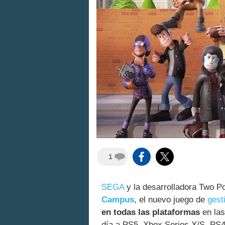
1
SEGA
y la desarrolladora Two P
Campus
, el nuevo juego de
gest
en todas las plataformas
en las
día a PS5, Xbox Series X/S, PS