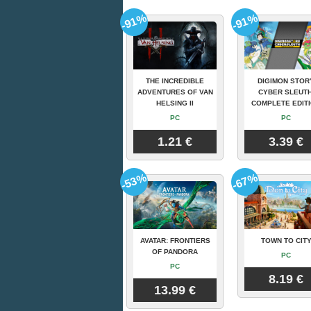
-91%
-91%
THE INCREDIBLE
DIGIMON STOR
ADVENTURES OF VAN
CYBER SLEUTH
HELSING II
COMPLETE EDIT
PC
PC
1.21 €
3.39 €
-53%
-67%
AVATAR: FRONTIERS
TOWN TO CIT
OF PANDORA
PC
PC
8.19 €
13.99 €