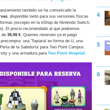
 lanzamiento también se ha comunicado la
rvas
, disponible tanto para sus versiones físicas
aformas (excepto en la eShop de Nintendo Switch,
te). El precio recomendado al que podremos
á de
39,99 €
. Quienes reserven ya el juego
a precompra: una 'Topiaria' en forma de U, una
Perla de la Sabiduría' para
Two Point Campus
,
sity y una armadura para
Two Point Hospital
.