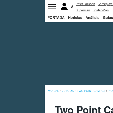
Peter Jackson
Gameplay 
Superman
Spider-Man
PORTADA
Noticias
Análisis
Guías
VANDAL
JUEGOS
TWO POINT CAMPUS
NO
Two Point C