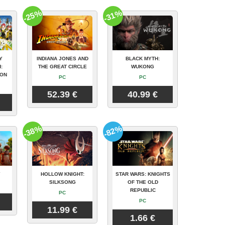
-25%
-31%
Y
INDIANA JONES AND
BLACK MYTH:
:
THE GREAT CIRCLE
WUKONG
ION
PC
PC
52.39 €
40.99 €
-38%
-82%
Y
HOLLOW KNIGHT:
STAR WARS: KNIGHTS
SILKSONG
OF THE OLD
REPUBLIC
PC
PC
11.99 €
1.66 €