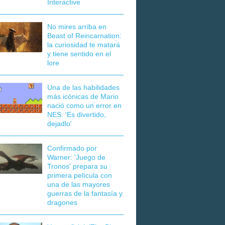
Interactive
No mires arriba en
Beast of Reincarnation:
la curiosidad te matará
y tiene sentido en el
lore
Una de las habilidades
más icónicas de Mario
nació como un error en
NES: 'Es divertido,
dejadlo'
Confirmado por
Warner: 'Juego de
Tronos' prepara su
primera película con
una de las mayores
guerras de la fantasía y
dragones