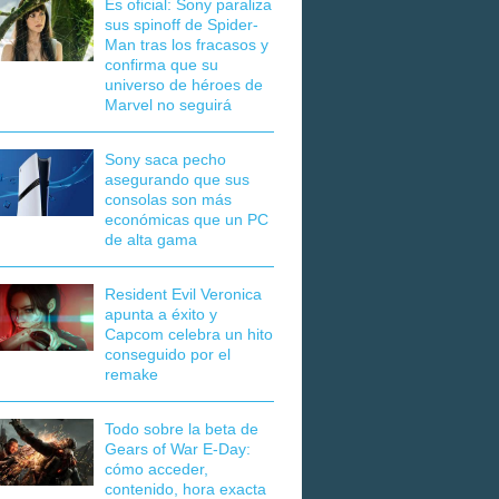
Es oficial: Sony paraliza
sus spinoff de Spider-
Man tras los fracasos y
confirma que su
universo de héroes de
Marvel no seguirá
Sony saca pecho
asegurando que sus
consolas son más
económicas que un PC
de alta gama
Resident Evil Veronica
apunta a éxito y
Capcom celebra un hito
conseguido por el
remake
Todo sobre la beta de
Gears of War E-Day:
cómo acceder,
contenido, hora exacta