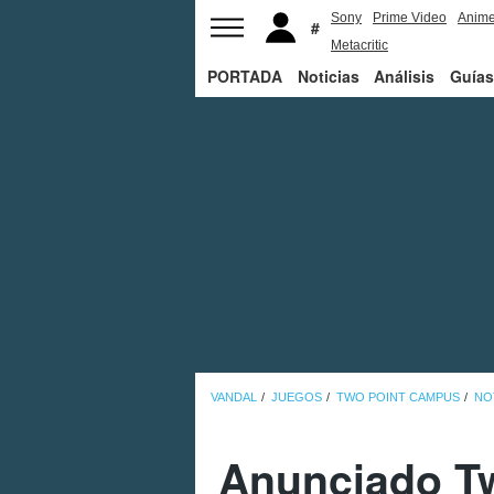
Sony
Prime Video
Anim
Metacritic
PORTADA
Noticias
Análisis
Guías
VANDAL
JUEGOS
TWO POINT CAMPUS
NO
Anunciado Tw