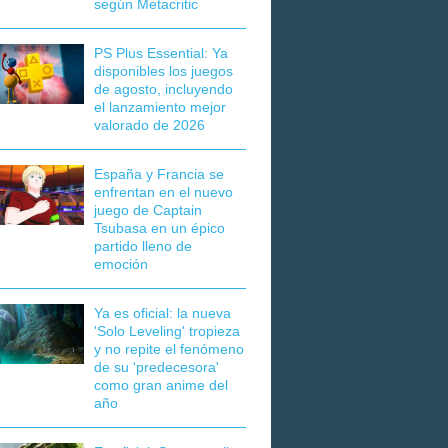
según Metacritic
PS Plus Essential: Ya
disponibles los juegos
de agosto, incluyendo
el lanzamiento mejor
valorado de 2026
España y Francia se
enfrentan en el nuevo
juego de Captain
Tsubasa en un épico
partido lleno de
emoción
Ya es oficial: la nueva
'Solo Leveling' tropieza
y no repite el fenómeno
de su 'predecesora'
como gran anime del
año