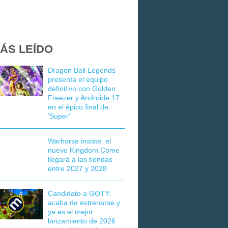
ÁS LEÍDO
Dragon Ball Legends
presenta el equipo
definitivo con Golden
Freezer y Androide 17
en el épico final de
'Super'
Warhorse insiste: el
nuevo Kingdom Come
llegará a las tiendas
entre 2027 y 2028
Candidato a GOTY:
acaba de estrenarse y
ya es el mejor
lanzamiento de 2026