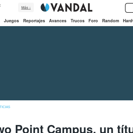
e
Más ↓
Juegos
Reportajes
Avances
Trucos
Foro
Random
Hard
TICIAS
o Point Campus, un títu