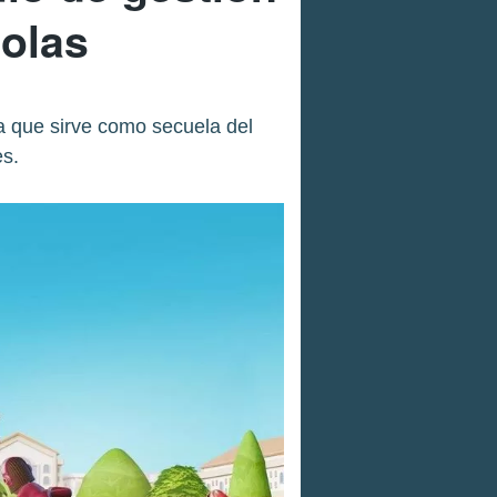
solas
a que sirve como secuela del
es.