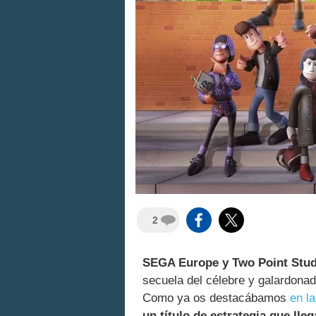
2
SEGA Europe y Two Point Stud
secuela del célebre y galardona
Como ya os destacábamos
en l
un título de estrategia que ll