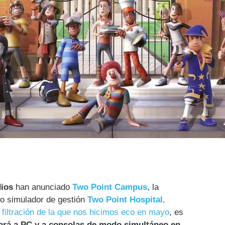
ios
han anunciado
Two Point Campus
, la
do simulador de gestión
Two Point Hospital
.
a filtración de la que nos hicimos eco en mayo
, es
egará a PC y a consolas de modo simultáneo en