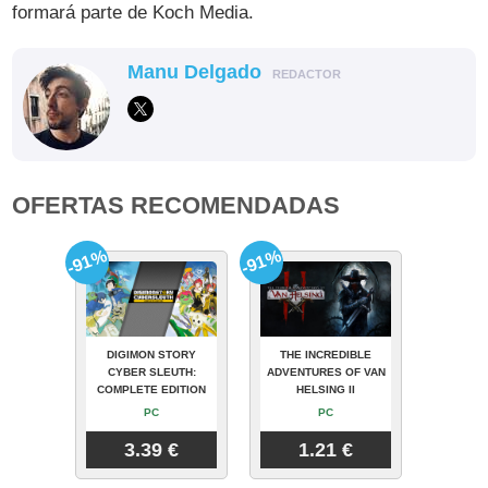
formará parte de Koch Media.
Manu Delgado
REDACTOR
OFERTAS RECOMENDADAS
-91%
-91%
DIGIMON STORY
THE INCREDIBLE
CYBER SLEUTH:
ADVENTURES OF VAN
COMPLETE EDITION
HELSING II
PC
PC
3.39 €
1.21 €