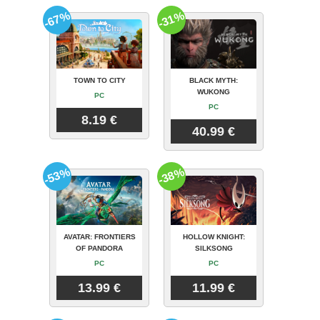
-67%
-31%
TOWN TO CITY
BLACK MYTH:
WUKONG
PC
PC
8.19 €
40.99 €
-53%
-38%
AVATAR: FRONTIERS
HOLLOW KNIGHT:
OF PANDORA
SILKSONG
PC
PC
13.99 €
11.99 €