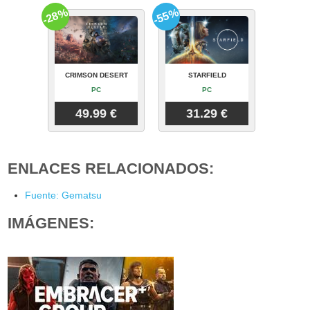
-28%
-55%
CRIMSON DESERT
STARFIELD
PC
PC
49.99 €
31.29 €
ENLACES RELACIONADOS:
Fuente: Gematsu
IMÁGENES: