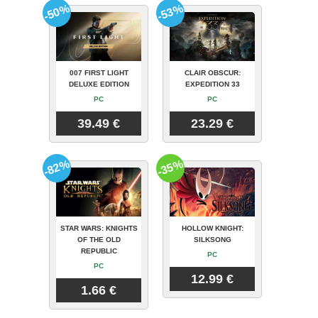
-50%
-53%
007 FIRST LIGHT
CLAIR OBSCUR:
DELUXE EDITION
EXPEDITION 33
PC
PC
39.49 €
23.29 €
-82%
-35%
STAR WARS: KNIGHTS
HOLLOW KNIGHT:
OF THE OLD
SILKSONG
REPUBLIC
PC
PC
12.99 €
1.66 €