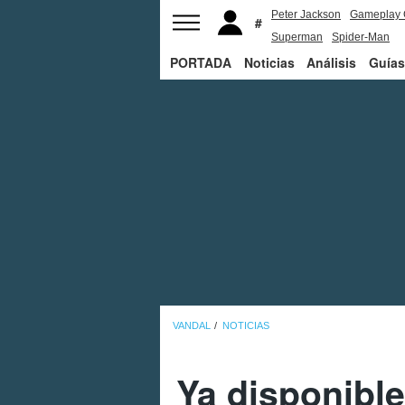
Peter Jackson
Gameplay 
Superman
Spider-Man
PORTADA
Noticias
Análisis
Guías
VANDAL
NOTICIAS
Ya disponibl