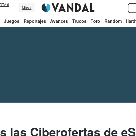
GTA 6
Más ↓
Juegos
Reportajes
Avances
Trucos
Foro
Random
Hard
es las Ciberofertas de e