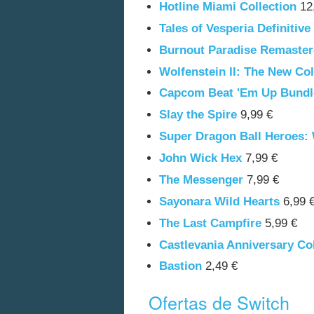
Hotline Miami Collection
12
Tales of Vesperia Definitive
Burnout Paradise Remaste
Wolfenstein II: The New Co
Capcom Beat 'Em Up Bundl
Slay the Spire
9,99 €
Super Dragon Ball Heroes:
John Wick Hex
7,99 €
The Messenger
7,99 €
Sayonara Wild Hearts
6,99 
The Last Campfire
5,99 €
Castlevania Anniversary Col
Bastion
2,49 €
Ofertas de Switch