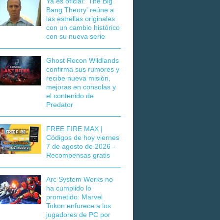
Ya es oficial: 'The Big
Bang Theory' reúne a
las estrellas originales
con un cambio histórico
con su nueva serie
Ghost Recon Wildlands
confirma sus rumores y
recibe nueva misión,
mejoras en consolas y
el contenido de
Predator
FREE FIRE MAX |
Códigos de hoy viernes
7 de agosto de 2026 -
Recompensas gratis
Arc System Works no
ha cumplido lo
prometido: Marvel
Tokon enfurece a los
jugadores de PC por