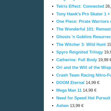
Tetris Effect: Connected
26,
Tony Hawk's Pro Skater 1 +
One Piece: Pirate Warriors 
The Wonderful 101: Remast
Ghosts 'n Goblins Resurrec
The Witcher 3: Wild Hunt
19
Spyro Reignited Trilogy
19,
Catherine: Full Body
19,99 
Ori and the Will of the Wis
Crash Team Racing Nitro-F
DOOM Eternal
14,99 €
Mega Man 11
14,99 €
Need for Speed Hot Pursui
Ashen
13,99 €