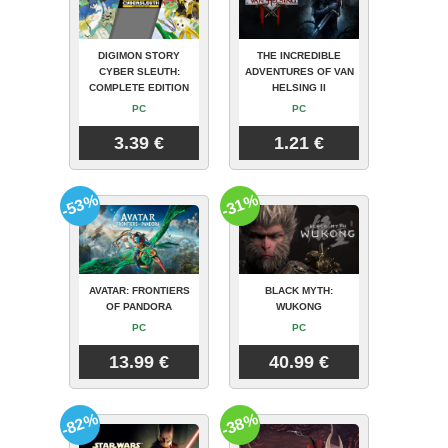
DIGIMON STORY
THE INCREDIBLE
CYBER SLEUTH:
ADVENTURES OF VAN
COMPLETE EDITION
HELSING II
PC
PC
3.39 €
1.21 €
-53%
-31%
AVATAR: FRONTIERS
BLACK MYTH:
OF PANDORA
WUKONG
PC
PC
13.99 €
40.99 €
-82%
-38%