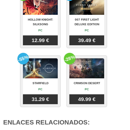
HOLLOW KNIGHT:
007 FIRST LIGHT
SILKSONG
DELUXE EDITION
PC
PC
12.99 €
39.49 €
-55%
-28%
STARFIELD
CRIMSON DESERT
PC
PC
31.29 €
49.99 €
ENLACES RELACIONADOS: