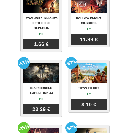
STAR WARS: KNIGHTS
HOLLOW KNIGHT:
OF THE OLD
SILKSONG
REPUBLIC
PC
PC
11.99 €
1.66 €
-53%
-67%
CLAIR OBSCUR:
TOWN TO CITY
EXPEDITION 33
PC
PC
8.19 €
23.29 €
-35%
-50%