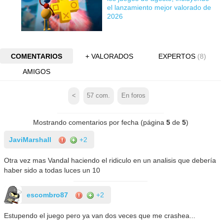
el lanzamiento mejor valorado de
2026
COMENTARIOS
+ VALORADOS
EXPERTOS
(8)
AMIGOS
<
57
com.
En foros
Mostrando comentarios por fecha (página
5
de
5
)
JaviMarshall
+2
Otra vez mas Vandal haciendo el ridiculo en un analisis que debería
haber sido a todas luces un 10
escombro87
+2
Estupendo el juego pero ya van dos veces que me crashea...