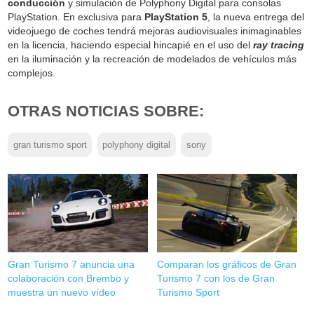
conducción
y simulación de Polyphony Digital para consolas
PlayStation. En exclusiva para
PlayStation 5
, la nueva entrega del
videojuego de coches tendrá mejoras audiovisuales inimaginables
en la licencia, haciendo especial hincapié en el uso del
ray tracing
en la iluminación y la recreación de modelados de vehículos más
complejos.
OTRAS NOTICIAS SOBRE:
gran turismo sport
polyphony digital
sony
Gran Turismo 7 anuncia una
Comparan los gráficos de Gran
colaboración con Brembo y
Turismo 7 con los de Gran
muestra un nuevo vídeo
Turismo Sport