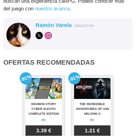
buscan una experiencia caRPG. Podéis conocer más
del juego con
nuestro avance
.
Ramón Varela
REDACTOR
OFERTAS RECOMENDADAS
-91%
-91%
DIGIMON STORY
THE INCREDIBLE
CYBER SLEUTH:
ADVENTURES OF VAN
COMPLETE EDITION
HELSING II
PC
PC
3.39 €
1.21 €