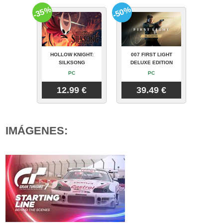
-35%
-50%
HOLLOW KNIGHT:
007 FIRST LIGHT
SILKSONG
DELUXE EDITION
PC
PC
12.99 €
39.49 €
IMÁGENES: