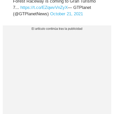
Forest Raceway is coming to Gran Turismo
7...
https://t.co/EZqwvVnZyX
— GTPlanet
(@GTPlanetNews)
October 21, 2021