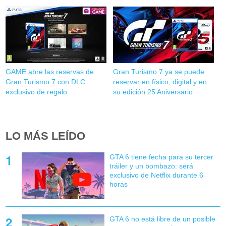
GAME abre las reservas de
Gran Turismo 7 ya se puede
Gran Turismo 7 con DLC
reservar en físico, digital y en
exclusivo de regalo
su edición 25 Aniversario
LO MÁS LEÍDO
GTA 6 tiene fecha para su tercer
tráiler y un bombazo: será
exclusivo de Netflix durante 6
horas
GTA 6 no está libre de un posible