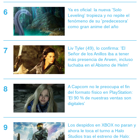
Ya es oficial: la nueva 'Solo
Leveling' tropieza y no repite el
fenómeno de su 'predecesora'
como gran anime del año
Liv Tyler (49), lo confirma: 'El
Señor de los Anillos iba a tener
más presencia de Arwen, incluso
luchaba en el Abismo de Helm'
A Capcom no le preocupa el fin
del formato físico en PlayStation:
'El 90 % de nuestras ventas son
digitales'
Los despidos en XBOX no paran y
ahora le toca el turno a Halo
Studios tras el estreno de Halo: