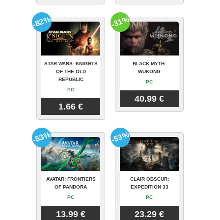
-82%
-31%
STAR WARS: KNIGHTS
BLACK MYTH:
OF THE OLD
WUKONG
REPUBLIC
PC
PC
40.99 €
1.66 €
-53%
-53%
AVATAR: FRONTIERS
CLAIR OBSCUR:
OF PANDORA
EXPEDITION 33
PC
PC
13.99 €
23.29 €