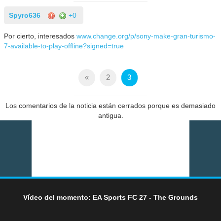
Spyro636
+0
Por cierto, interesados
www.change.org/p/sony-make-gran-turismo-
7-available-to-play-offline?signed=true
«
2
3
Los comentarios de la noticia están cerrados porque es demasiado
antigua.
Vídeo del momento: EA Sports FC 27 - The Grounds