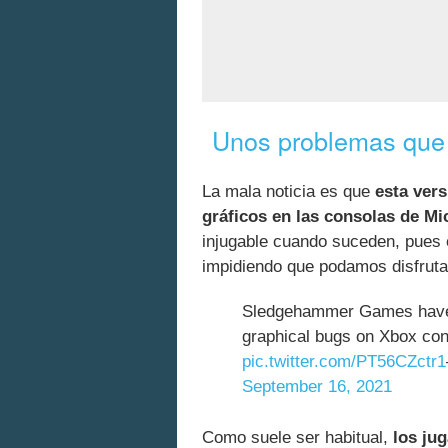
Unos problemas que 
La mala noticia es que
esta ver
gráficos en las consolas de Mi
injugable cuando suceden, pues 
impidiendo que podamos disfrutar
Sledgehammer Games have a
graphical bugs on Xbox co
pic.twitter.com/PT56CZctr1
September 16, 2021
Como suele ser habitual,
los ju