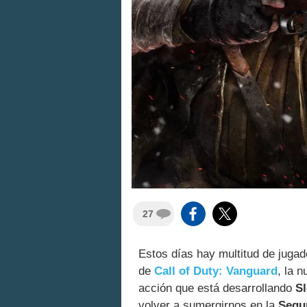
27
Estos días hay multitud de jugad
de
Call of Duty: Vanguard
, la 
acción que está desarrollando
S
volver a sumergirnos en la
Segu