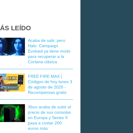
ÁS LEÍDO
Acaba de salir, pero
Halo: Campaign
Evolved ya tiene mods
para recuperar a la
Cortana clásica
FREE FIRE MAX |
Códigos de hoy lunes 3
de agosto de 2026 -
Recompensas gratis
Xbox acaba de subir el
precio de sus consolas
en Europa y Series X
pasa a costar 200
euros más