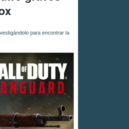
ox
vestigándolo para encontrar la