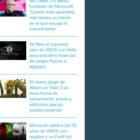
Bill Gates (70 años),
fundador de Microsoft:
'Cuanto más aprendes,
más tienes un marco
en el que encaja el
conocimiento'
Se filtra el supuesto
plan de XBOX con Helix
para transferir licencias
de juegos físicos a
digitales
El nuevo juego de
Attack on Titan 3 ya
tiene fecha de
lanzamiento: precio y
ediciones que ya
puedes reservar
Microsoft celebra los 25
años de XBOX con
regalos y un FanFest