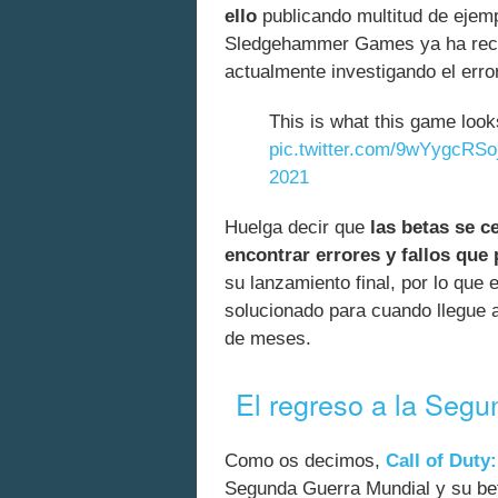
ello
publicando multitud de ejempl
Sledgehammer Games ya ha recon
actualmente investigando el erro
This is what this game look
pic.twitter.com/9wYygcRSo
2021
Huelga decir que
las betas se c
encontrar errores y fallos que 
su lanzamiento final, por lo que
solucionado para cuando llegue a
de meses.
El regreso a la Seg
Como os decimos,
Call of Duty
Segunda Guerra Mundial y su beta