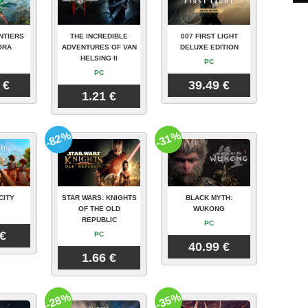
NTIERS
THE INCREDIBLE
007 FIRST LIGHT
ORA
ADVENTURES OF VAN
DELUXE EDITION
HELSING II
PC
PC
 €
39.49 €
1.21 €
-82%
-31%
CITY
STAR WARS: KNIGHTS
BLACK MYTH:
OF THE OLD
WUKONG
REPUBLIC
PC
 €
PC
40.99 €
1.66 €
-28%
-35%