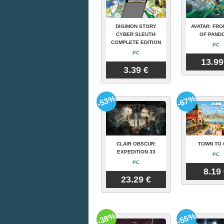
DIGIMON STORY
AVATAR: FRO
CYBER SLEUTH:
OF PAND
COMPLETE EDITION
PC
PC
13.99
3.39 €
-53%
-67%
CLAIR OBSCUR:
TOWN TO 
EXPEDITION 33
PC
PC
8.19
23.29 €
-38%
-55%