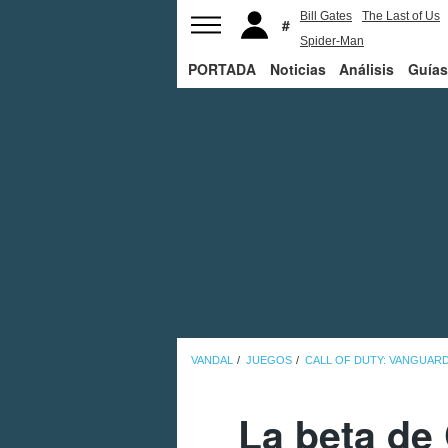
Bill Gates
The Last of Us
Spider-Man
PORTADA
Noticias
Análisis
Guías
VANDAL
JUEGOS
CALL OF DUTY: VANGUAR
La beta de 