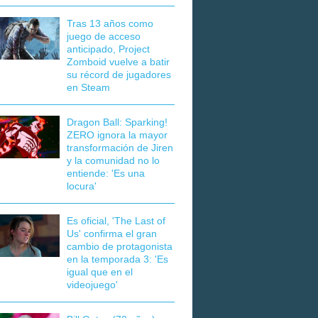
Tras 13 años como
juego de acceso
anticipado, Project
Zomboid vuelve a batir
su récord de jugadores
en Steam
Dragon Ball: Sparking!
ZERO ignora la mayor
transformación de Jiren
y la comunidad no lo
entiende: 'Es una
locura'
Es oficial, 'The Last of
Us' confirma el gran
cambio de protagonista
en la temporada 3: 'Es
igual que en el
videojuego'