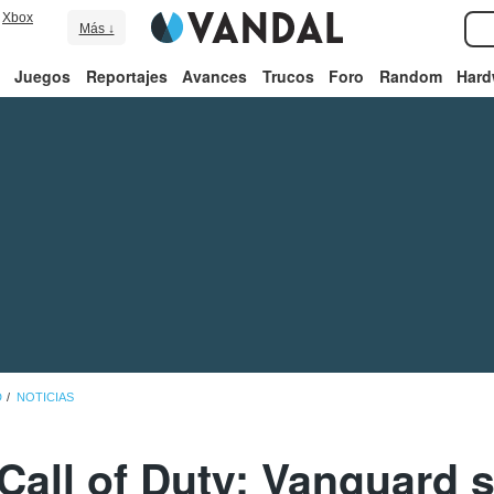
Xbox
Más ↓
Juegos
Reportajes
Avances
Trucos
Foro
Random
Hard
D
NOTICIAS
Call of Duty: Vanguard 