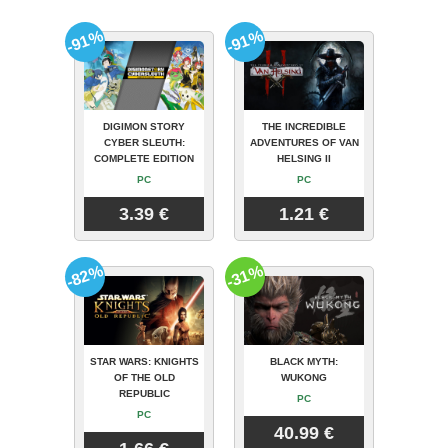
-91%
-91%
DIGIMON STORY
THE INCREDIBLE
CYBER SLEUTH:
ADVENTURES OF VAN
COMPLETE EDITION
HELSING II
PC
PC
3.39 €
1.21 €
-82%
-31%
STAR WARS: KNIGHTS
BLACK MYTH:
OF THE OLD
WUKONG
REPUBLIC
PC
PC
40.99 €