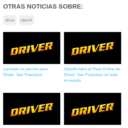
OTRAS NOTICIAS SOBRE:
driver
ubisoft
Lanzado un parche para
Ubisoft retira el Pase Online de
Driver: San Francisco
Driver: San Francisco en todo
el mundo