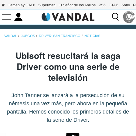
Gameplay GTA 6
Superman
El Señor de los Anillos
PS5
GTA 6
Sony
P
VANDAL
JUEGOS
DRIVER: SAN FRANCISCO
NOTICIAS
Ubisoft resucitará la saga
Driver como una serie de
televisión
John Tanner se lanzará a la persecución de su
némesis una vez más, pero ahora en la pequeña
pantalla. Hemos conocido los primeros detalles de
la serie de Driver.