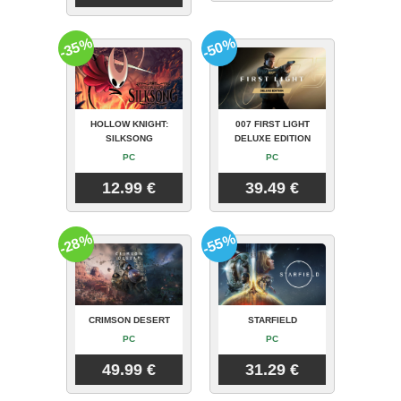
-35%
-50%
HOLLOW KNIGHT:
007 FIRST LIGHT
SILKSONG
DELUXE EDITION
PC
PC
12.99 €
39.49 €
-28%
-55%
CRIMSON DESERT
STARFIELD
PC
PC
49.99 €
31.29 €