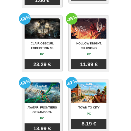
1.66 €
-53%
-38%
CLAIR OBSCUR:
HOLLOW KNIGHT:
EXPEDITION 33
SILKSONG
PC
PC
23.29 €
11.99 €
-53%
-67%
AVATAR: FRONTIERS
TOWN TO CITY
OF PANDORA
PC
PC
8.19 €
13.99 €