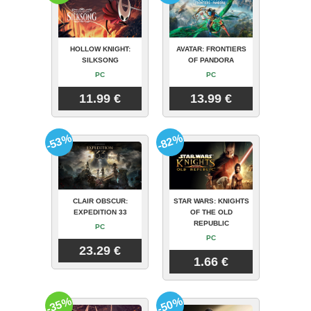
HOLLOW KNIGHT:
AVATAR: FRONTIERS
SILKSONG
OF PANDORA
PC
PC
11.99 €
13.99 €
-53%
-82%
CLAIR OBSCUR:
STAR WARS: KNIGHTS
EXPEDITION 33
OF THE OLD
REPUBLIC
PC
PC
23.29 €
1.66 €
-35%
-50%