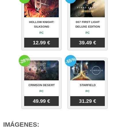
HOLLOW KNIGHT:
007 FIRST LIGHT
SILKSONG
DELUXE EDITION
PC
PC
12.99 €
39.49 €
-28%
-55%
CRIMSON DESERT
STARFIELD
PC
PC
49.99 €
31.29 €
IMÁGENES: