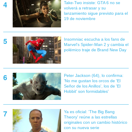
Take-Two insiste: GTA 6 no se
volverá a retrasar y su
lanzamiento sigue previsto para el
19 de noviembre
Insomniac escucha a los fans de
Marvel's Spider-Man 2 y cambia el
polémico traje de Brand New Day
Peter Jackson (64), lo confirma:
'No me gustan los orcos de 'El
Señor de los Anillos', los de 'El
Hobbit' son formidables'
Ya es oficial: 'The Big Bang
Theory' reúne a las estrellas
originales con un cambio histórico
con su nueva serie