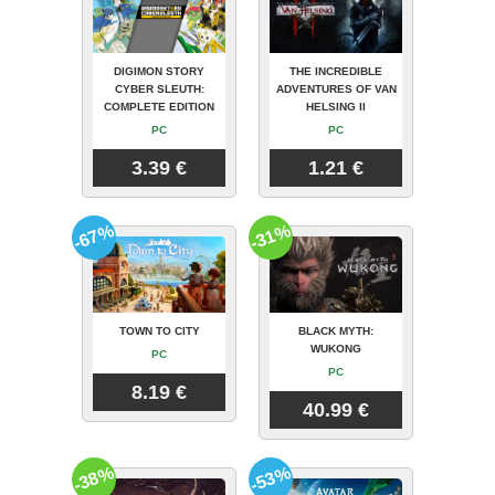
DIGIMON STORY
THE INCREDIBLE
CYBER SLEUTH:
ADVENTURES OF VAN
COMPLETE EDITION
HELSING II
PC
PC
3.39 €
1.21 €
-67%
-31%
TOWN TO CITY
BLACK MYTH:
WUKONG
PC
PC
8.19 €
40.99 €
-38%
-53%