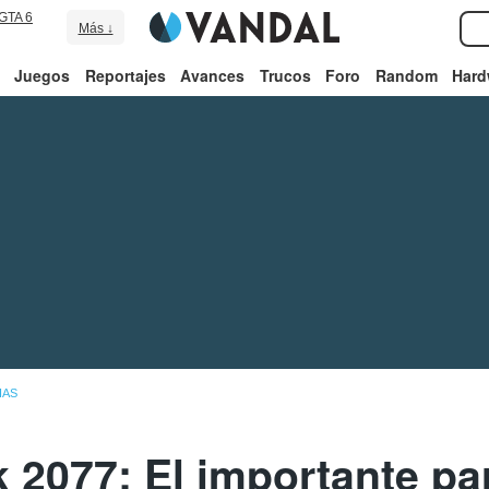
GTA 6
Más ↓
Juegos
Reportajes
Avances
Trucos
Foro
Random
Hard
IAS
2077: El importante pa