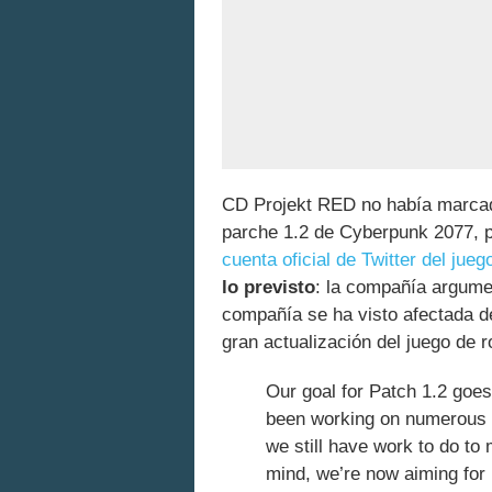
CD Projekt RED no había marcado
parche 1.2 de Cyberpunk 2077, 
cuenta oficial de Twitter del jueg
lo previsto
: la compañía argume
compañía se ha visto afectada de
gran actualización del juego de ro
Our goal for Patch 1.2 goe
been working on numerous o
we still have work to do to 
mind, we’re now aiming for 