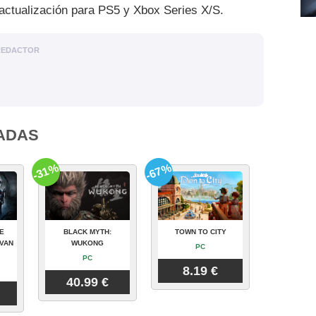
a actualización para PS5 y Xbox Series X/S.
REDACTOR
ADAS
-31%
-67%
E
BLACK MYTH:
TOWN TO CITY
VAN
WUKONG
PC
PC
8.19 €
40.99 €