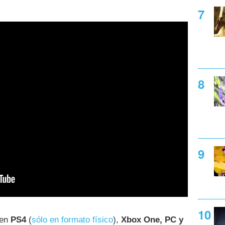
 en
PS4
(
sólo en formato físico
),
Xbox One, PC y