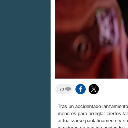
73
Tras un accidentado lanzamient
menores para arreglar ciertos fa
actualizarse paulatinamente y so
jugadores se han ido quejando a 