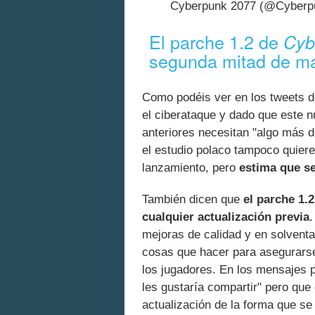
Cyberpunk 2077 (@Cyber
El parche 1.2 de
Cyb
segunda mitad de m
Como podéis ver en los tweets 
el ciberataque y dado que este 
anteriores necesitan "algo más d
el estudio polaco tampoco quiere
lanzamiento, pero
estima que s
También dicen que
el parche 1.
cualquier actualización previa
.
mejoras de calidad y en solventa
cosas que hacer para asegurarse
los jugadores. En los mensajes 
les gustaría compartir" pero que
actualización de la forma que s