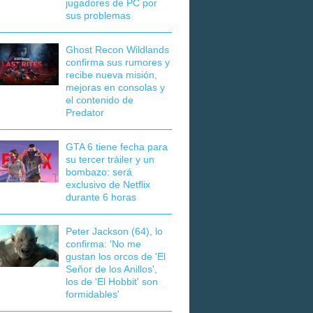
jugadores de PC por
sus problemas
Ghost Recon Wildlands
confirma sus rumores y
recibe nueva misión,
mejoras en consolas y
el contenido de
Predator
GTA 6 tiene fecha para
su tercer tráiler y un
bombazo: será
exclusivo de Netflix
durante 6 horas
Peter Jackson (64), lo
confirma: 'No me
gustan los orcos de 'El
Señor de los Anillos',
los de 'El Hobbit' son
formidables'