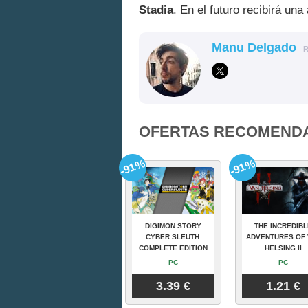
Stadia
. En el futuro recibirá un
Manu Delgado
OFERTAS RECOMEND
-91%
-91%
DIGIMON STORY
THE INCREDIBL
CYBER SLEUTH:
ADVENTURES OF 
COMPLETE EDITION
HELSING II
PC
PC
3.39 €
1.21 €