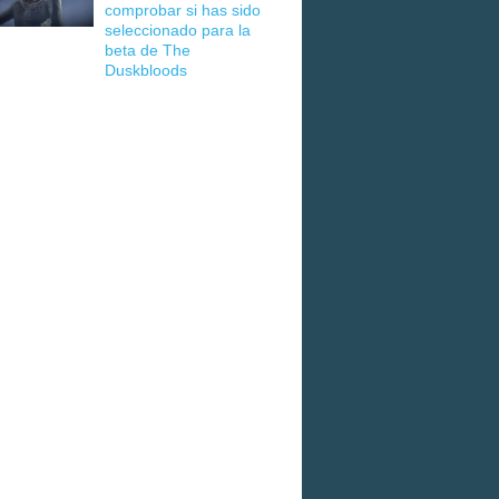
comprobar si has sido
seleccionado para la
beta de The
Duskbloods