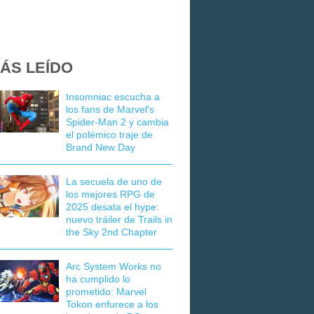
ÁS LEÍDO
Insomniac escucha a
los fans de Marvel's
Spider-Man 2 y cambia
el polémico traje de
Brand New Day
La secuela de uno de
los mejores RPG de
2025 desata el hype:
nuevo tráiler de Trails in
the Sky 2nd Chapter
Arc System Works no
ha cumplido lo
prometido: Marvel
Tokon enfurece a los