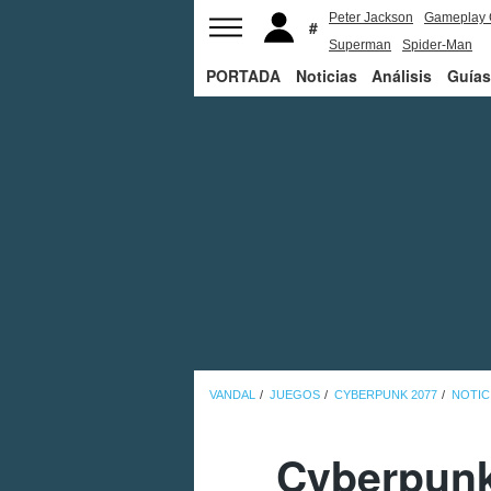
Peter Jackson
Gameplay 
Superman
Spider-Man
PORTADA
Noticias
Análisis
Guías
VANDAL
JUEGOS
CYBERPUNK 2077
NOTIC
Cyberpunk 