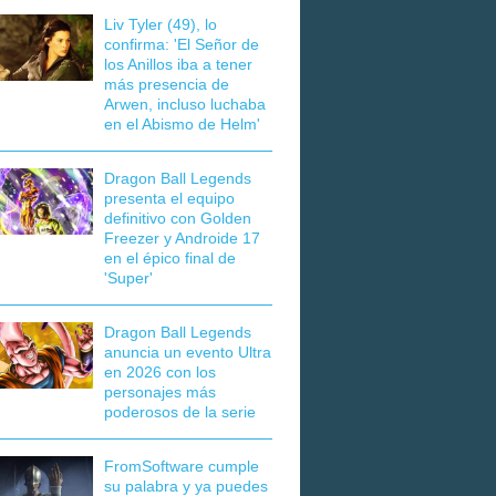
Liv Tyler (49), lo
confirma: 'El Señor de
los Anillos iba a tener
más presencia de
Arwen, incluso luchaba
en el Abismo de Helm'
Dragon Ball Legends
presenta el equipo
definitivo con Golden
Freezer y Androide 17
en el épico final de
'Super'
Dragon Ball Legends
anuncia un evento Ultra
en 2026 con los
personajes más
poderosos de la serie
FromSoftware cumple
su palabra y ya puedes