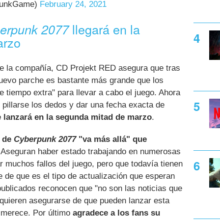
punkGame)
February 24, 2021
llegará en la
erpunk 2077
arzo
de la compañía, CD Projekt RED asegura que tras
nuevo parche es bastante más grande que los
e tiempo extra" para llevar a cabo el juego. Ahora
 pillarse los dedos y dar una fecha exacta de
e lanzará en la segunda mitad de marzo
.
2 de
Cyberpunk 2077
"va más allá" que
 Aseguran haber estado trabajando en numerosas
r muchos fallos del juego, pero que todavía tienen
 de que es el tipo de actualización que esperan
publicados reconocen que "no son las noticias que
 quieren asegurarse de que pueden lanzar esta
e merece. Por último
agradece a los fans su