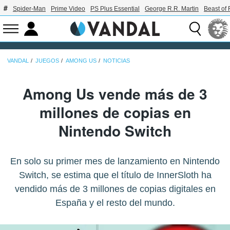
Spider-Man
Prime Video
PS Plus Essential
George R.R. Martin
Beast of 
VANDAL
JUEGOS
AMONG US
NOTICIAS
Among Us vende más de 3
millones de copias en
Nintendo Switch
En solo su primer mes de lanzamiento en Nintendo
Switch, se estima que el título de InnerSloth ha
vendido más de 3 millones de copias digitales en
España y el resto del mundo.