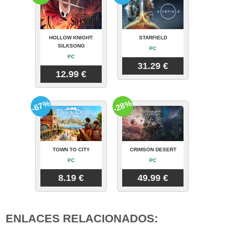
HOLLOW KNIGHT:
STARFIELD
SILKSONG
PC
PC
31.29 €
12.99 €
-67%
-28%
TOWN TO CITY
CRIMSON DESERT
PC
PC
8.19 €
49.99 €
ENLACES RELACIONADOS: