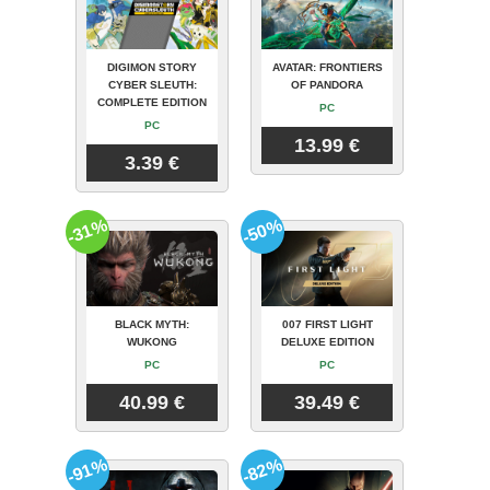
DIGIMON STORY
AVATAR: FRONTIERS
CYBER SLEUTH:
OF PANDORA
COMPLETE EDITION
PC
PC
13.99 €
3.39 €
-31%
-50%
BLACK MYTH:
007 FIRST LIGHT
WUKONG
DELUXE EDITION
PC
PC
40.99 €
39.49 €
-91%
-82%