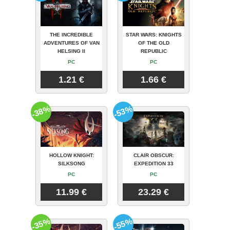
THE INCREDIBLE
STAR WARS: KNIGHTS
ADVENTURES OF VAN
OF THE OLD
HELSING II
REPUBLIC
PC
PC
1.21 €
1.66 €
-38%
-53%
HOLLOW KNIGHT:
CLAIR OBSCUR:
SILKSONG
EXPEDITION 33
PC
PC
11.99 €
23.29 €
-35%
-55%