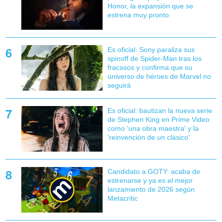
Honor, la expansión que se
estrena muy pronto
Es oficial: Sony paraliza sus
spinoff de Spider-Man tras los
fracasos y confirma que su
universo de héroes de Marvel no
seguirá
Es oficial: bautizan la nueva serie
de Stephen King en Prime Video
como 'una obra maestra' y la
'reinvención de un clásico'
Candidato a GOTY: acaba de
estrenarse y ya es el mejor
lanzamiento de 2026 según
Metacritic