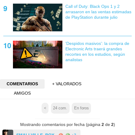
Call of Duty: Black Ops 1 y 2
arrasaron en las ventas estimadas
de PlayStation durante julio
'Despidos masivos': la compra de
Electronic Arts traerá grandes
recortes en los estudios, según
analistas
COMENTARIOS
+ VALORADOS
AMIGOS
<
24
com.
En foros
Mostrando comentarios por fecha (página
2
de
2
)
SMALLVILLE_BOY
+3