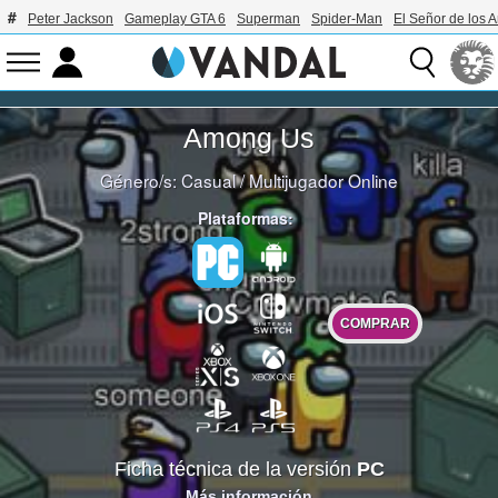
Peter Jackson
Gameplay GTA 6
Superman
Spider-Man
El Señor de los A
Among Us
Género/s:
Casual
/
Multijugador Online
Plataformas:
COMPRAR
Ficha técnica de la versión
PC
Más información