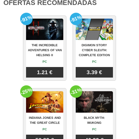
OFERTAS RECOMENDADAS
-91%
-91%
THE INCREDIBLE
DIGIMON STORY
ADVENTURES OF VAN
CYBER SLEUTH:
HELSING II
COMPLETE EDITION
PC
PC
1.21 €
3.39 €
-25%
-31%
INDIANA JONES AND
BLACK MYTH:
THE GREAT CIRCLE
WUKONG
PC
PC