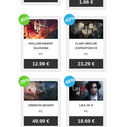
1.66 €
-35%
-53%
HOLLOW KNIGHT:
CLAIR OBSCUR:
SILKSONG
EXPEDITION 33
PC
PC
12.99 €
23.29 €
-28%
-68%
CRIMSON DESERT
LIES OF P
PC
PC
49.99 €
18.69 €