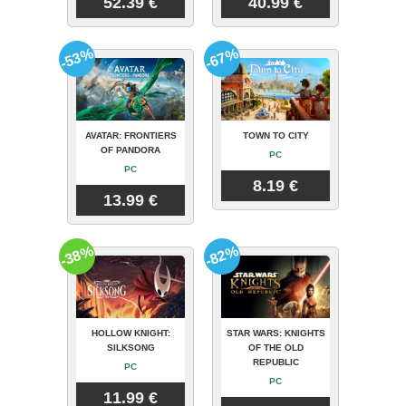
52.39 €
40.99 €
-53%
-67%
AVATAR: FRONTIERS
TOWN TO CITY
OF PANDORA
PC
PC
8.19 €
13.99 €
-38%
-82%
HOLLOW KNIGHT:
STAR WARS: KNIGHTS
SILKSONG
OF THE OLD
REPUBLIC
PC
PC
11.99 €