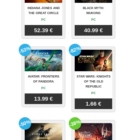
INDIANA JONES AND
BLACK MYTH:
THE GREAT CIRCLE
WUKONG
PC
PC
52.39 €
40.99 €
-53%
-82%
AVATAR: FRONTIERS
STAR WARS: KNIGHTS
OF PANDORA
OF THE OLD
REPUBLIC
PC
PC
13.99 €
1.66 €
-50%
-38%