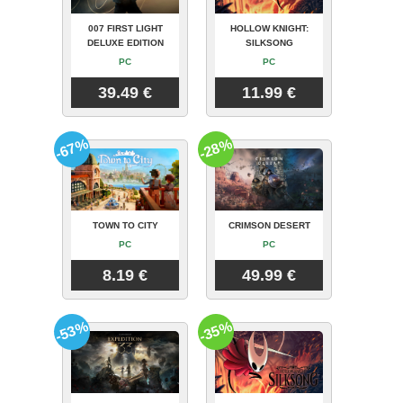
007 FIRST LIGHT
HOLLOW KNIGHT:
DELUXE EDITION
SILKSONG
PC
PC
39.49 €
11.99 €
-67%
-28%
TOWN TO CITY
CRIMSON DESERT
PC
PC
8.19 €
49.99 €
-53%
-35%