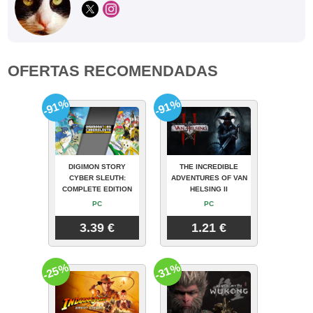
OFERTAS RECOMENDADAS
-91%
-91%
DIGIMON STORY
THE INCREDIBLE
CYBER SLEUTH:
ADVENTURES OF VAN
COMPLETE EDITION
HELSING II
PC
PC
3.39 €
1.21 €
-25%
-31%