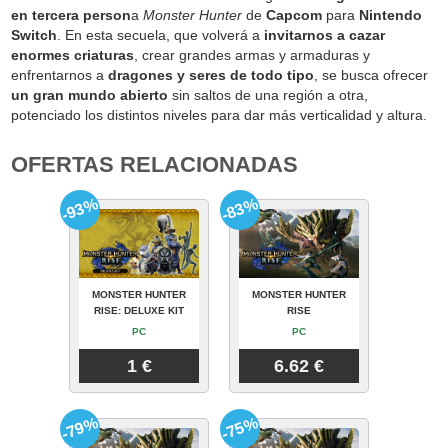
en tercera person
a
Monster Hunter
de
Capcom
para
Nintendo
Switch
. En esta secuela, que volverá a
invitarnos a cazar
enormes criaturas
, crear grandes armas y armaduras y
enfrentarnos a
dragones y seres de todo tipo
, se busca ofrecer
un gran mundo abierto
sin saltos de una región a otra,
potenciado los distintos niveles para dar más verticalidad y altura.
OFERTAS RELACIONADAS
-93%
-83%
MONSTER HUNTER
MONSTER HUNTER
RISE: DELUXE KIT
RISE
PC
PC
1 €
6.62 €
-79%
-75%