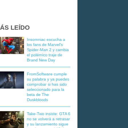
ÁS LEÍDO
Insomniac escucha a
los fans de Marvel's
Spider-Man 2 y cambia
el polémico traje de
Brand New Day
FromSoftware cumple
su palabra y ya puedes
comprobar si has sido
seleccionado para la
beta de The
Duskbloods
Take-Two insiste: GTA 6
no se volverá a retrasar
y su lanzamiento sigue