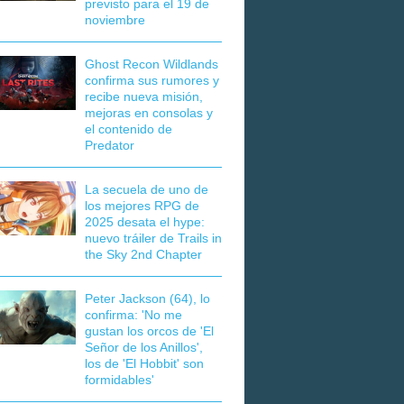
previsto para el 19 de
noviembre
Ghost Recon Wildlands
confirma sus rumores y
recibe nueva misión,
mejoras en consolas y
el contenido de
Predator
La secuela de uno de
los mejores RPG de
2025 desata el hype:
nuevo tráiler de Trails in
the Sky 2nd Chapter
Peter Jackson (64), lo
confirma: 'No me
gustan los orcos de 'El
Señor de los Anillos',
los de 'El Hobbit' son
formidables'