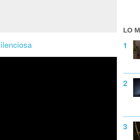
LO M
ilenciosa