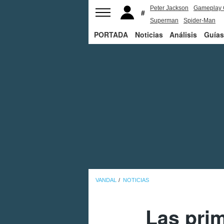
Peter Jackson
Gameplay 
Superman
Spider-Man
PORTADA
Noticias
Análisis
Guías
VANDAL
NOTICIAS
Las pri