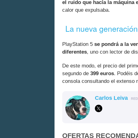
el ruido que hacía la máquina 
calor que expulsaba.
La nueva generación
PlayStation 5
se pondrá a la ve
diferentes
, uno con lector de di
De este modo, el precio del prim
segundo de
399 euros
. Podéis d
consola consultando el extenso 
Carlos Leiva
RE
OFERTAS RECOMEND