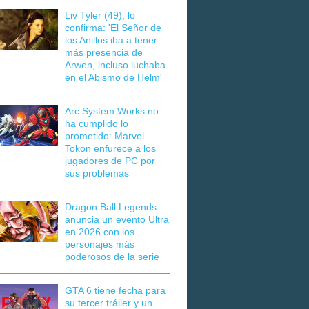
Liv Tyler (49), lo
confirma: 'El Señor de
los Anillos iba a tener
más presencia de
Arwen, incluso luchaba
en el Abismo de Helm'
Arc System Works no
ha cumplido lo
prometido: Marvel
Tokon enfurece a los
jugadores de PC por
sus problemas
Dragon Ball Legends
anuncia un evento Ultra
en 2026 con los
personajes más
poderosos de la serie
GTA 6 tiene fecha para
su tercer tráiler y un