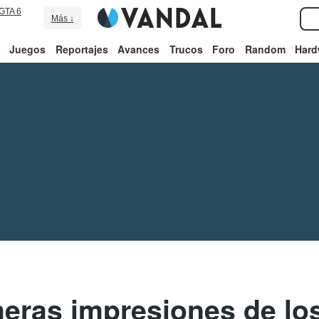
GTA 6
Más ↓
Juegos
Reportajes
Avances
Trucos
Foro
Random
Hard
meras impresiones de lo