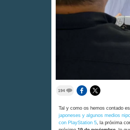
194
Tal y como os hemos contado e
japoneses y algunos medios nipo
con PlayStation 5
, la próxima co
próximo
19 de noviembre
, lo q