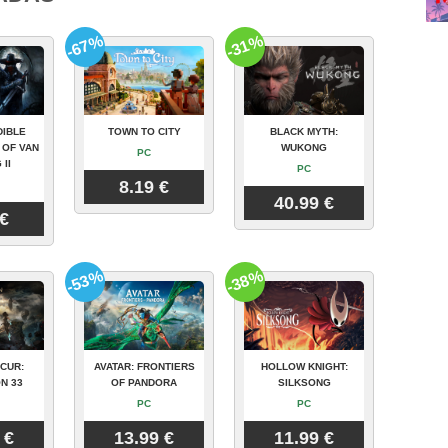
-67%
-31%
DIBLE
TOWN TO CITY
BLACK MYTH:
 OF VAN
WUKONG
PC
 II
PC
8.19 €
40.99 €
 €
-53%
-38%
CUR:
AVATAR: FRONTIERS
HOLLOW KNIGHT:
N 33
OF PANDORA
SILKSONG
PC
PC
 €
13.99 €
11.99 €