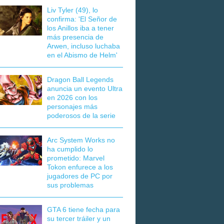
Liv Tyler (49), lo
confirma: 'El Señor de
los Anillos iba a tener
más presencia de
Arwen, incluso luchaba
en el Abismo de Helm'
Dragon Ball Legends
anuncia un evento Ultra
en 2026 con los
personajes más
poderosos de la serie
Arc System Works no
ha cumplido lo
prometido: Marvel
Tokon enfurece a los
jugadores de PC por
sus problemas
GTA 6 tiene fecha para
su tercer tráiler y un