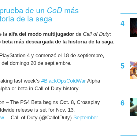
 prueba de un
más
CoD
toria de la saga
e la
alfa del modo multijugador
de
Call of Duty:
o beta más descargada de la historia de la saga
.
 PlayStation 4 y comenzó el 18 de septiembre,
e del domingo 20 de septiembre.
making last week’s
#BlackOpsColdWar
Alpha
ha or beta in Call of Duty history.
oon – The PS4 Beta begins Oct. 8, Crossplay
ldwide release is set for Nov. 13.
Nw
— Call of Duty (@CallofDuty)
September