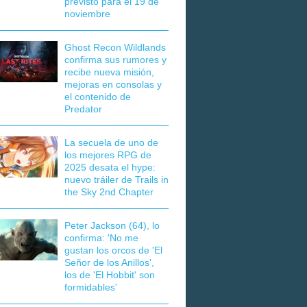
previsto para el 19 de
noviembre
Ghost Recon Wildlands
confirma sus rumores y
recibe nueva misión,
mejoras en consolas y
el contenido de
Predator
La secuela de uno de
los mejores RPG de
2025 desata el hype:
nuevo tráiler de Trails in
the Sky 2nd Chapter
Peter Jackson (64), lo
confirma: 'No me
gustan los orcos de 'El
Señor de los Anillos',
los de 'El Hobbit' son
formidables'