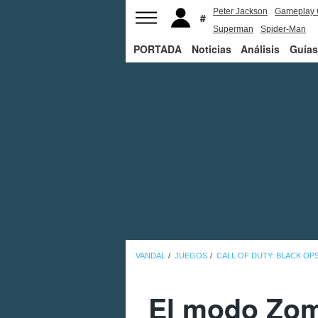
Peter Jackson
Gameplay 
Superman
Spider-Man
PORTADA
Noticias
Análisis
Guías
VANDAL
JUEGOS
CALL OF DUTY: BLACK OP
El modo Zomb