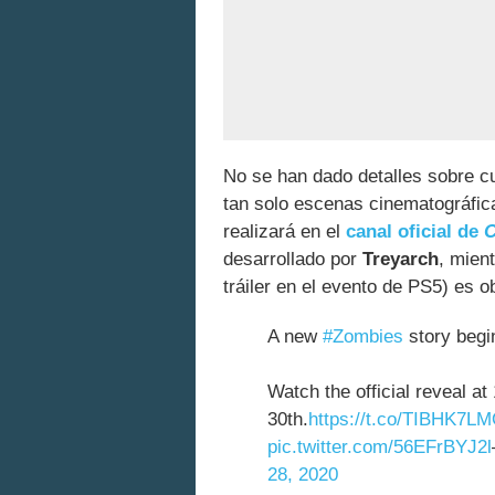
No se han dado detalles sobre cu
tan solo escenas cinematográfic
realizará en el
canal oficial de
C
desarrollado por
Treyarch
, mien
tráiler en el evento de PS5) es 
A new
#Zombies
story begi
Watch the official reveal 
30th.
https://t.co/TIBHK7L
pic.twitter.com/56EFrBYJ2l
28, 2020