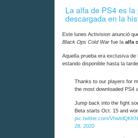
La alfa de PS4 es la
descargada en la his
Este lunes Activision anunció qu
Black Ops Cold War
fue la
alfa 
Aquella prueba era exclusiva de
estando disponible hasta la tard
Thanks to our players for 
the most downloaded PS4 alp
Jump back into the fight s
Beta starts Oct. 15 and wor
pic.twitter.com/VhwtdQKK
28, 2020