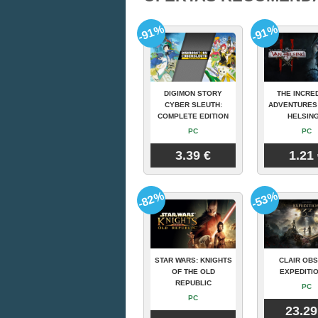
-91%
-91%
DIGIMON STORY
THE INCRE
CYBER SLEUTH:
ADVENTURES
COMPLETE EDITION
HELSING
PC
PC
3.39 €
1.21
-82%
-53%
STAR WARS: KNIGHTS
CLAIR OBS
OF THE OLD
EXPEDITIO
REPUBLIC
PC
PC
23.29