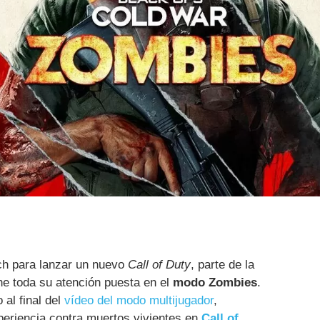
rch para lanzar un nuevo
Call of Duty
, parte de la
ne toda su atención puesta en el
modo Zombies
.
 al final del
vídeo del modo multijugador
,
periencia contra muertos vivientes en
Call of