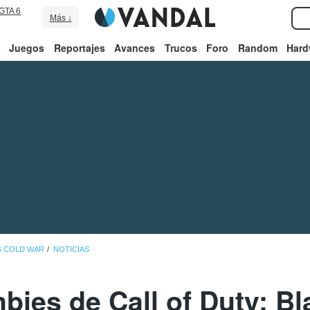
GTA 6
Más ↓
Juegos
Reportajes
Avances
Trucos
Foro
Random
Hard
S COLD WAR
NOTICIAS
ies de Call of Duty: B