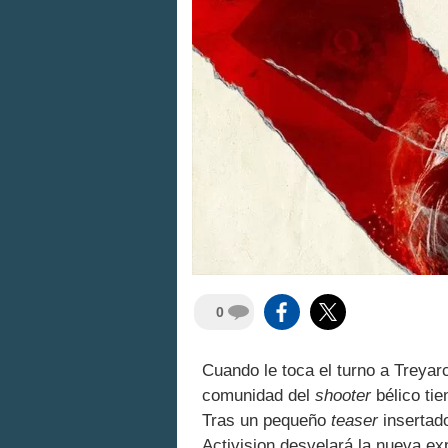
0
Cuando le toca el turno a Treya
comunidad del
shooter
bélico tie
Tras un pequeño
teaser
insertado
Activision desvelará la nueva ex