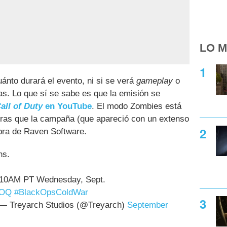
LO M
ánto durará el evento, ni si se verá
gameplay
o
as. Lo que sí se sabe es que la emisión se
all of Duty
en YouTube
. El modo Zombies está
tras que la campaña (que apareció con un extenso
obra de Raven Software.
ns.
at 10AM PT Wednesday, Sept.
MOQ
#BlackOpsColdWar
— Treyarch Studios (@Treyarch)
September