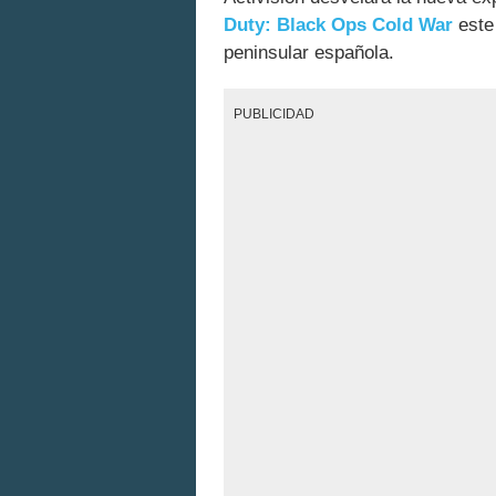
Duty: Black Ops Cold War
este
peninsular española.
PUBLICIDAD