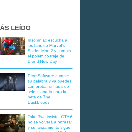
ÁS LEÍDO
Insomniac escucha a
los fans de Marvel's
Spider-Man 2 y cambia
el polémico traje de
Brand New Day
FromSoftware cumple
su palabra y ya puedes
comprobar si has sido
seleccionado para la
beta de The
Duskbloods
Take-Two insiste: GTA 6
no se volverá a retrasar
y su lanzamiento sigue