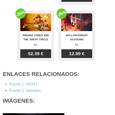
-25%
-35%
INDIANA JONES AND
HOLLOW KNIGHT:
THE GREAT CIRCLE
SILKSONG
PC
PC
52.39 €
12.99 €
ENLACES RELACIONADOS:
Fuente 1: VG247
Fuente 2: Gematsu
IMÁGENES: