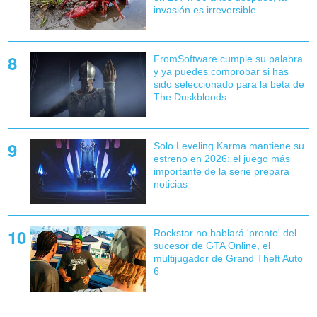
invasión es irreversible
FromSoftware cumple su palabra
y ya puedes comprobar si has
sido seleccionado para la beta de
The Duskbloods
Solo Leveling Karma mantiene su
estreno en 2026: el juego más
importante de la serie prepara
noticias
Rockstar no hablará 'pronto' del
sucesor de GTA Online, el
multijugador de Grand Theft Auto
6