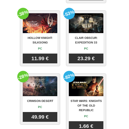
-38%
-53%
HOLLOW KNIGHT:
CLAIR OBSCUR:
SILKSONG
EXPEDITION 33
PC
PC
11.99 €
23.29 €
-28%
-82%
CRIMSON DESERT
STAR WARS: KNIGHTS
OF THE OLD
PC
REPUBLIC
49.99 €
PC
1.66 €