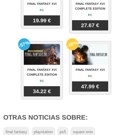
FINAL FANTASY XVI
FINAL FANTASY XVI
COMPLETE EDITION
PC
PC
19.99 €
27.67 €
-57%
-20%
FINAL FANTASY XVI
FINAL FANTASY XVI
COMPLETE EDITION
PC
PC
47.99 €
34.22 €
OTRAS NOTICIAS SOBRE:
final fantasy
playstation
ps5
square enix