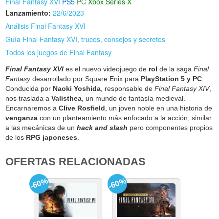
Final Fantasy XVI
PS5
PC
Xbox Series X
Lanzamiento:
22/6/2023
Análisis Final Fantasy XVI
Guía Final Fantasy XVI, trucos, consejos y secretos
Todos los juegos de Final Fantasy
Final Fantasy XVI
es el nuevo videojuego de
rol
de la saga
Final
Fantasy
desarrollado por Square Enix para
PlayStation 5 y PC
.
Conducida por
Naoki Yoshida
, responsable de
Final Fantasy XIV
,
nos traslada a
Valisthea
, un mundo de fantasía medieval.
Encarnaremos a
Clive Rosfield
, un joven noble en una historia de
venganza
con un planteamiento más enfocado a la acción, similar
a las mecánicas de un
hack and slash
pero componentes propios
de los
RPG japoneses
.
OFERTAS RELACIONADAS
-60%
-60%