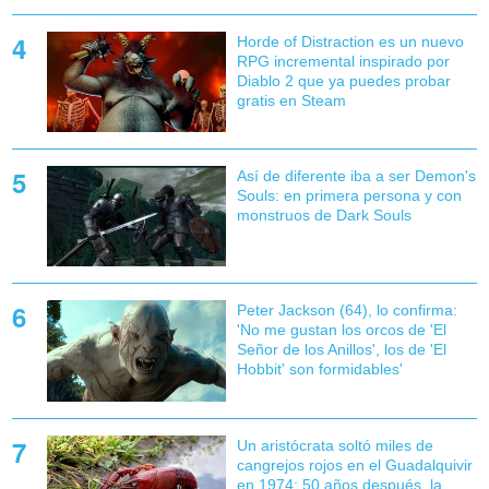
Horde of Distraction es un nuevo
RPG incremental inspirado por
Diablo 2 que ya puedes probar
gratis en Steam
Así de diferente iba a ser Demon's
Souls: en primera persona y con
monstruos de Dark Souls
Peter Jackson (64), lo confirma:
'No me gustan los orcos de 'El
Señor de los Anillos', los de 'El
Hobbit' son formidables'
Un aristócrata soltó miles de
cangrejos rojos en el Guadalquivir
en 1974: 50 años después, la