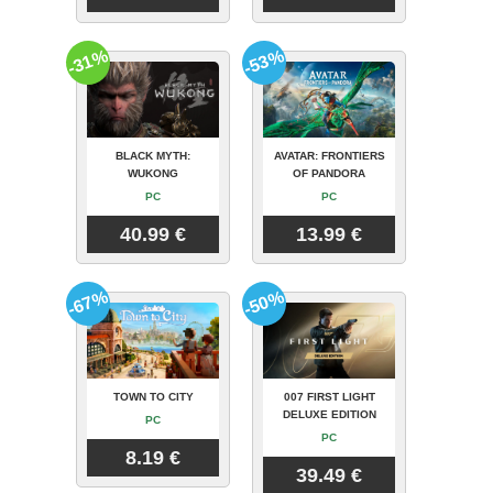
-31%
-53%
BLACK MYTH:
AVATAR: FRONTIERS
WUKONG
OF PANDORA
PC
PC
40.99 €
13.99 €
-67%
-50%
TOWN TO CITY
007 FIRST LIGHT
DELUXE EDITION
PC
PC
8.19 €
39.49 €