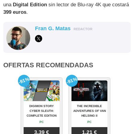
una
Digital Edition
sin lector de Blu-ray 4K que costará
399 euros
.
Fran G. Matas
REDACTOR
OFERTAS RECOMENDADAS
-91%
-91%
DIGIMON STORY
THE INCREDIBLE
CYBER SLEUTH:
ADVENTURES OF VAN
COMPLETE EDITION
HELSING II
PC
PC
3.39 €
1.21 €