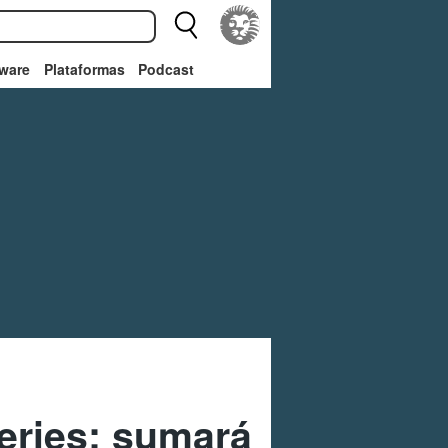
ware
Plataformas
Podcast
eries; sumará