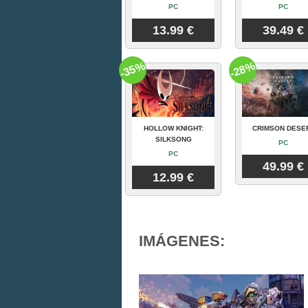
PC
PC
13.99 €
39.49 €
-35%
-28%
HOLLOW KNIGHT:
CRIMSON DESE
SILKSONG
PC
PC
49.99 €
12.99 €
IMÁGENES: