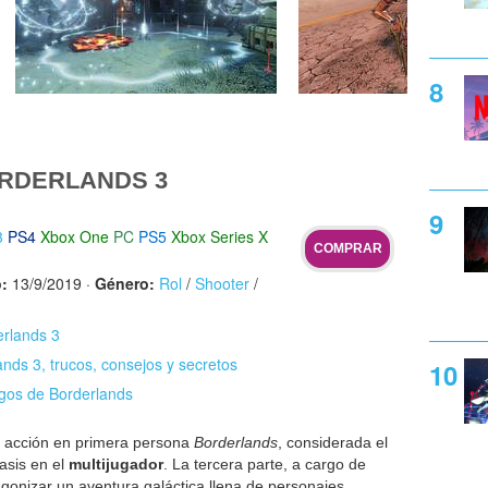
RDERLANDS 3
3
PS4
Xbox One
PC
PS5
Xbox Series X
COMPRAR
:
13/9/2019
·
Género:
Rol
/
Shooter
/
erlands 3
nds 3, trucos, consejos y secretos
egos de Borderlands
e acción en primera persona
Borderlands
, considerada el
asis en el
multijugador
. La tercera parte, a cargo de
agonizar un aventura galáctica llena de personajes