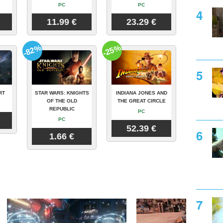
PC
PC
11.99 €
23.29 €
-82%
-25%
RT
STAR WARS: KNIGHTS
INDIANA JONES AND
OF THE OLD
THE GREAT CIRCLE
REPUBLIC
PC
PC
52.39 €
1.66 €