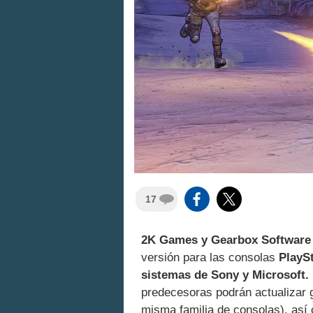
17
2K Games y Gearbox Software
versión para las consolas
PlaySt
sistemas de Sony y Microsoft.
predecesoras podrán actualizar g
misma familia de consolas), así 