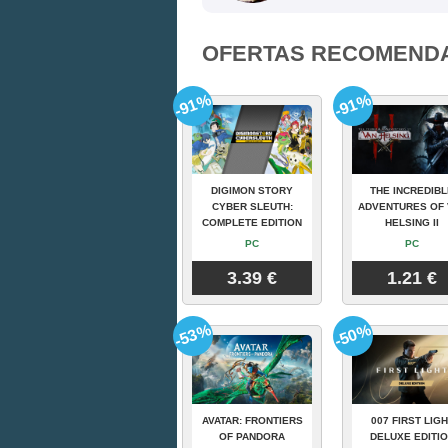
OFERTAS RECOMEND
-91%
-91%
DIGIMON STORY
THE INCREDIBL
CYBER SLEUTH:
ADVENTURES OF 
COMPLETE EDITION
HELSING II
PC
PC
3.39 €
1.21 €
-53%
-50%
AVATAR: FRONTIERS
007 FIRST LIGH
OF PANDORA
DELUXE EDITI