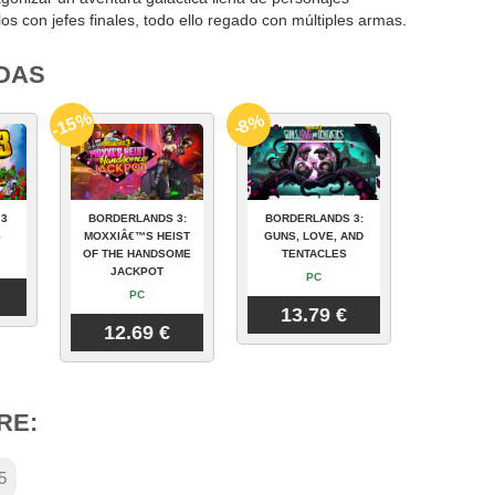
s con jefes finales, todo ello regado con múltiples armas.
DAS
-15%
-8%
 3
BORDERLANDS 3:
BORDERLANDS 3:
S
MOXXIÂ€™S HEIST
GUNS, LOVE, AND
OF THE HANDSOME
TENTACLES
JACKPOT
PC
PC
13.79 €
12.69 €
RE:
5