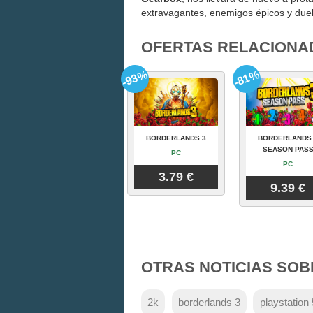
extravagantes, enemigos épicos y duelo
OFERTAS RELACIONA
-93%
-81%
BORDERLANDS 3
BORDERLANDS
SEASON PAS
PC
PC
3.79 €
9.39 €
OTRAS NOTICIAS SOB
2k
borderlands 3
playstation 