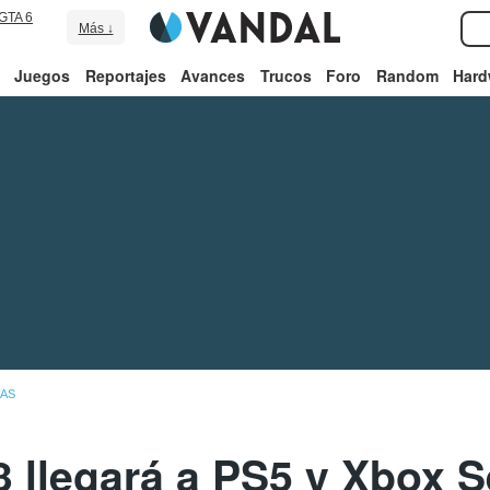
GTA 6
Más ↓
Juegos
Reportajes
Avances
Trucos
Foro
Random
Hard
IAS
3 llegará a PS5 y Xbox S