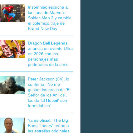
Insomniac escucha a
los fans de Marvel's
Spider-Man 2 y cambia
el polémico traje de
Brand New Day
Dragon Ball Legends
anuncia un evento Ultra
en 2026 con los
personajes más
poderosos de la serie
Peter Jackson (64), lo
confirma: 'No me
gustan los orcos de 'El
Señor de los Anillos',
los de 'El Hobbit' son
formidables'
Ya es oficial: 'The Big
Bang Theory' reúne a
las estrellas originales