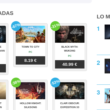
ADAS
LO M
-67%
-31%
E
TOWN TO CITY
BLACK MYTH:
VAN
WUKONG
PC
PC
8.19 €
40.99 €
-38%
-53%
T
HOLLOW KNIGHT:
CLAIR OBSCUR:
ON
SILKSONG
EXPEDITION 33