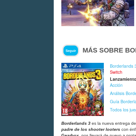
MÁS SOBRE BO
Seguir
Borderlands 
Switch
Lanzamiento
Acción
Análisis Bord
Guía Borderla
Todos los ju
Borderlands 3
es la nueva entrega d
padre de los shooter looters
con énf
Gearbox
, nos llevará de nuevo a prot