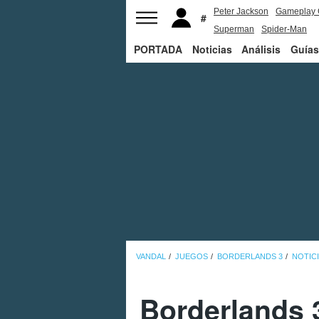
Peter Jackson
Gameplay 
Superman
Spider-Man
PORTADA
Noticias
Análisis
Guías
VANDAL
JUEGOS
BORDERLANDS 3
NOTIC
Borderlands 