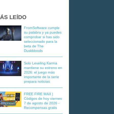
ÁS LEÍDO
FromSoftware cumple
su palabra y ya puedes
comprobar si has sido
seleccionado para la
beta de The
Duskbloods
Solo Leveling Karma
mantiene su estreno en
2026: el juego más
importante de la serie
prepara noticias
FREE FIRE MAX |
Códigos de hoy viernes
7 de agosto de 2026 -
Recompensas gratis