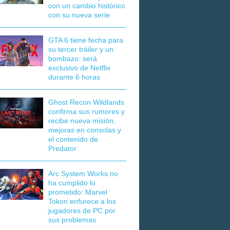
con un cambio histórico
con su nueva serie
GTA 6 tiene fecha para
su tercer tráiler y un
bombazo: será
exclusivo de Netflix
durante 6 horas
Ghost Recon Wildlands
confirma sus rumores y
recibe nueva misión,
mejoras en consolas y
el contenido de
Predator
Arc System Works no
ha cumplido lo
prometido: Marvel
Tokon enfurece a los
jugadores de PC por
sus problemas