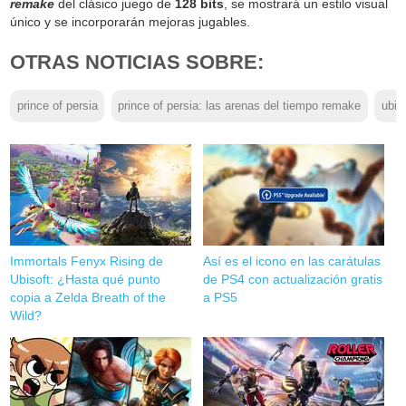
remake
del clásico juego de
128 bits
, se mostrará un estilo visual
único y se incorporarán mejoras jugables.
OTRAS NOTICIAS SOBRE:
prince of persia
prince of persia: las arenas del tiempo remake
ubis
Immortals Fenyx Rising de
Así es el icono en las carátulas
Ubisoft: ¿Hasta qué punto
de PS4 con actualización gratis
copia a Zelda Breath of the
a PS5
Wild?