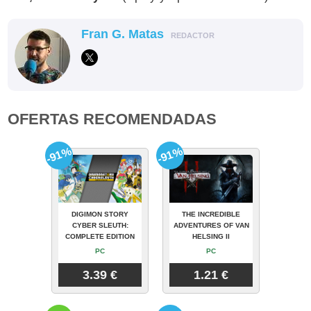
Fran G. Matas
REDACTOR
OFERTAS RECOMENDADAS
-91%
-91%
DIGIMON STORY
THE INCREDIBLE
CYBER SLEUTH:
ADVENTURES OF VAN
COMPLETE EDITION
HELSING II
PC
PC
3.39 €
1.21 €