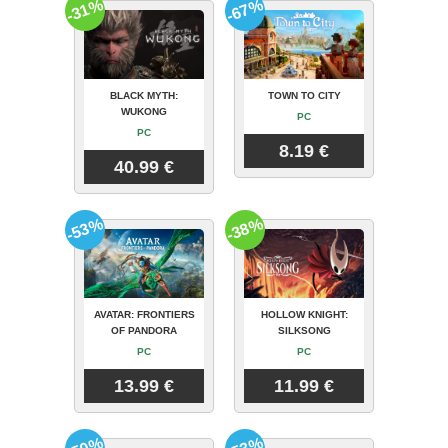
-31%
-67%
BLACK MYTH:
TOWN TO CITY
WUKONG
PC
PC
8.19 €
40.99 €
-53%
-38%
AVATAR: FRONTIERS
HOLLOW KNIGHT:
OF PANDORA
SILKSONG
PC
PC
13.99 €
11.99 €