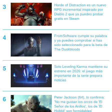
Horde of Distraction es un nuevo
RPG incremental inspirado por
Diablo 2 que ya puedes probar
gratis en Steam
FromSoftware cumple su palabra
y ya puedes comprobar si has
sido seleccionado para la beta de
The Duskbloods
Solo Leveling Karma mantiene su
estreno en 2026: el juego más
importante de la serie prepara
noticias
Peter Jackson (64), lo confirma:
'No me gustan los orcos de 'El
Señor de los Anillos', los de 'El
Hobbit' son formidables'