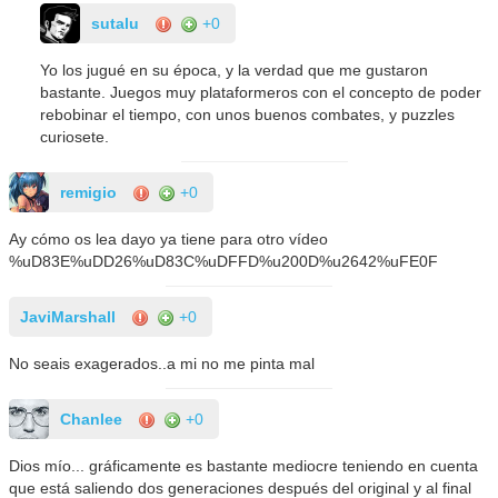
sutalu
+0
Yo los jugué en su época, y la verdad que me gustaron
bastante. Juegos muy plataformeros con el concepto de poder
rebobinar el tiempo, con unos buenos combates, y puzzles
curiosete.
remigio
+0
Ay cómo os lea dayo ya tiene para otro vídeo
%uD83E%uDD26%uD83C%uDFFD%u200D%u2642%uFE0F
JaviMarshall
+0
No seais exagerados..a mi no me pinta mal
Chanlee
+0
Dios mío... gráficamente es bastante mediocre teniendo en cuenta
que está saliendo dos generaciones después del original y al final