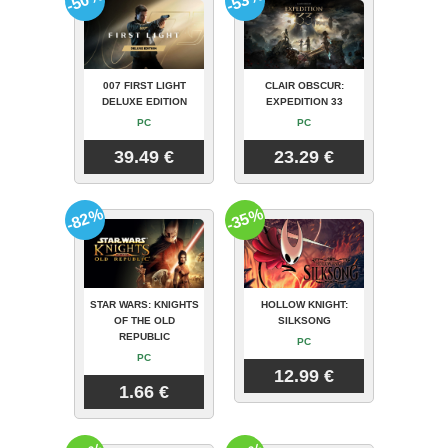
-50%
-53%
007 FIRST LIGHT
CLAIR OBSCUR:
DELUXE EDITION
EXPEDITION 33
PC
PC
39.49 €
23.29 €
-82%
-35%
STAR WARS: KNIGHTS
HOLLOW KNIGHT:
OF THE OLD
SILKSONG
REPUBLIC
PC
PC
12.99 €
1.66 €