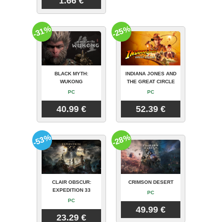
1.66 €
-31%
-25%
BLACK MYTH:
INDIANA JONES AND
WUKONG
THE GREAT CIRCLE
PC
PC
40.99 €
52.39 €
-53%
-28%
CLAIR OBSCUR:
CRIMSON DESERT
EXPEDITION 33
PC
PC
49.99 €
23.29 €