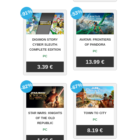
-91%
-53%
DIGIMON STORY
AVATAR: FRONTIERS
CYBER SLEUTH:
OF PANDORA
COMPLETE EDITION
PC
PC
13.99 €
3.39 €
-82%
-67%
STAR WARS: KNIGHTS
TOWN TO CITY
OF THE OLD
PC
REPUBLIC
8.19 €
PC