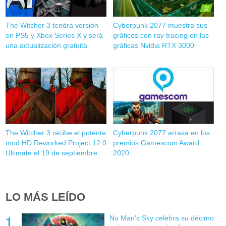
The Witcher 3 tendrá versión
Cyberpunk 2077 muestra sus
en PS5 y Xbox Series X y será
gráficos con ray tracing en las
una actualización gratuita
gráficas Nvidia RTX 3000
The Witcher 3 recibe el potente
Cyberpunk 2077 arrasa en los
mod HD Reworked Project 12.0
premios Gamescom Award
Ultimate el 19 de septiembre
2020
LO MÁS LEÍDO
No Man's Sky celebra su décimo