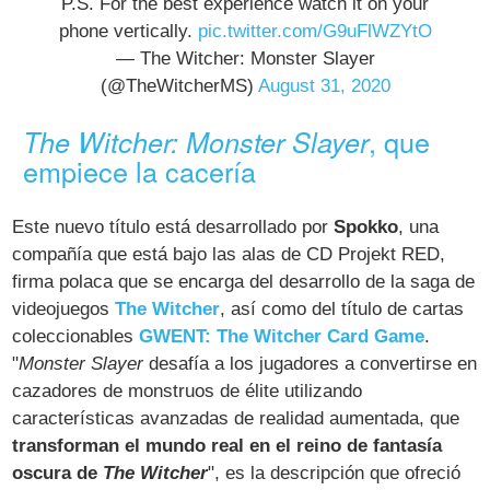
P.S. For the best experience watch it on your
phone vertically.
pic.twitter.com/G9uFlWZYtO
— The Witcher: Monster Slayer
(@TheWitcherMS)
August 31, 2020
, que
The Witcher: Monster Slayer
empiece la cacería
Este nuevo título está desarrollado por
Spokko
, una
compañía que está bajo las alas de CD Projekt RED,
firma polaca que se encarga del desarrollo de la saga de
videojuegos
The Witcher
, así como del título de cartas
coleccionables
GWENT: The Witcher Card Game
.
"
Monster Slayer
desafía a los jugadores a convertirse en
cazadores de monstruos de élite utilizando
características avanzadas de realidad aumentada, que
transforman el mundo real en el reino de fantasía
oscura de
The Witcher
", es la descripción que ofreció