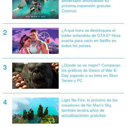
aniversario anunciando su
próxima expansión gratuita:
Cosmos
¿A qué hora se desbloquea el
tráiler extendido de GTA 6? Hora
exacta para verlo en Netflix en
todos los países
¿Dónde se ve mejor? Comparan
los gráficos de Gears of War E-
Day jugando a su beta en Xbox
Series y PC
Light No Fire, lo próximo de los
creadores de No Man's Sky,
también tendrá años de
actualizaciones gratuitas