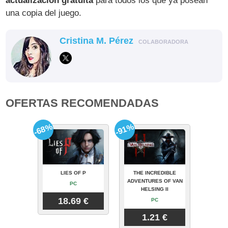
actualización gratuita
para todos los que ya posean
una copia del juego.
Cristina M. Pérez
COLABORADORA
OFERTAS RECOMENDADAS
-68%
-91%
LIES OF P
THE INCREDIBLE
ADVENTURES OF VAN
PC
HELSING II
18.69 €
PC
1.21 €