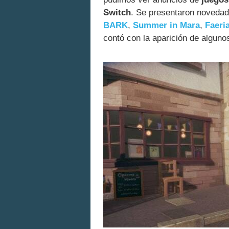
Switch
. Se presentaron novedad
BARK
,
Summer in Mara
,
Faeri
contó con la aparición de alguno