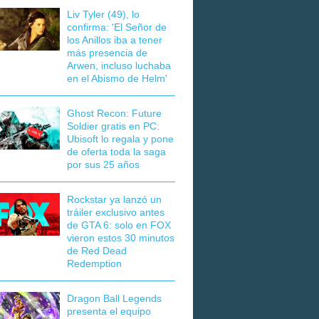
Liv Tyler (49), lo
confirma: 'El Señor de
los Anillos iba a tener
más presencia de
Arwen, incluso luchaba
en el Abismo de Helm'
Ghost Recon: Future
Soldier gratis en PC:
Ubisoft lo regala y pone
de oferta toda la saga
por sus 25 años
Rockstar ya lanzó un
tráiler exclusivo antes
de GTA 6: solo en FOX
vieron estos 30 minutos
de Red Dead
Redemption
Dragon Ball Legends
presenta el equipo