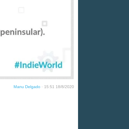
Manu Delgado
·
15:51 18/8/2020