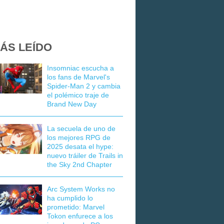
ÁS LEÍDO
Insomniac escucha a
los fans de Marvel's
Spider-Man 2 y cambia
el polémico traje de
Brand New Day
La secuela de uno de
los mejores RPG de
2025 desata el hype:
nuevo tráiler de Trails in
the Sky 2nd Chapter
Arc System Works no
ha cumplido lo
prometido: Marvel
Tokon enfurece a los