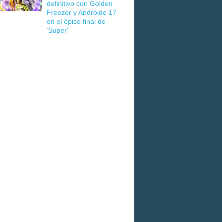
definitivo con Golden
Freezer y Androide 17
en el épico final de
'Super'