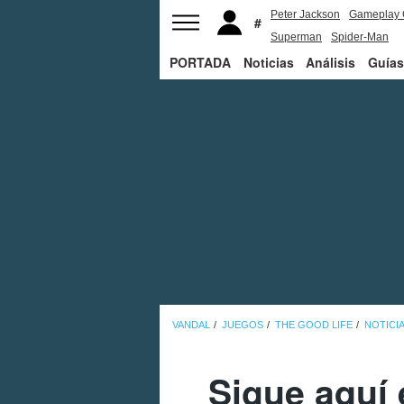
Peter Jackson
Gameplay 
Superman
Spider-Man
PORTADA
Noticias
Análisis
Guías
VANDAL
JUEGOS
THE GOOD LIFE
NOTICI
Sigue aquí 