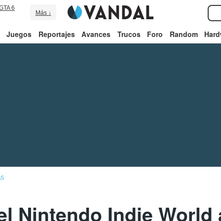
GTA 6
Más ↓
Juegos
Reportajes
Avances
Trucos
Foro
Random
Hard
AS
el Nintendo Indie World 