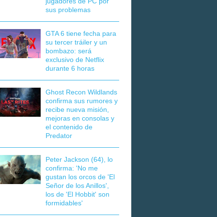
jugadores de PC por
sus problemas
GTA 6 tiene fecha para
su tercer tráiler y un
bombazo: será
exclusivo de Netflix
durante 6 horas
Ghost Recon Wildlands
confirma sus rumores y
recibe nueva misión,
mejoras en consolas y
el contenido de
Predator
Peter Jackson (64), lo
confirma: 'No me
gustan los orcos de 'El
Señor de los Anillos',
los de 'El Hobbit' son
formidables'