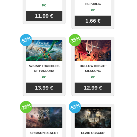
REPUBLIC
PC
PC
11.99 €
1.66 €
-53%
-35%
AVATAR: FRONTIERS
HOLLOW KNIGHT:
OF PANDORA
SILKSONG
PC
PC
13.99 €
12.99 €
-28%
-53%
CRIMSON DESERT
CLAIR OBSCUR: