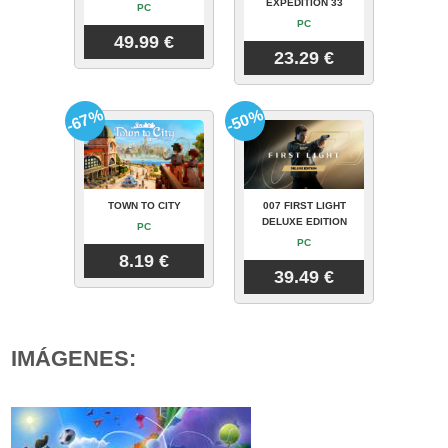
EXPEDITION 33
PC
PC
49.99 €
23.29 €
-67%
-50%
TOWN TO CITY
007 FIRST LIGHT
DELUXE EDITION
PC
PC
8.19 €
39.49 €
IMÁGENES: