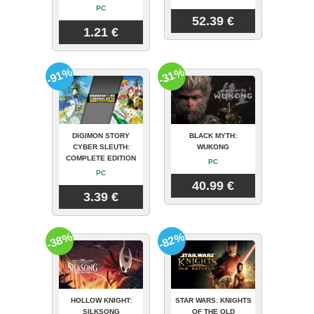
PC
52.39 €
1.21 €
-91%
-31%
DIGIMON STORY
BLACK MYTH:
CYBER SLEUTH:
WUKONG
COMPLETE EDITION
PC
PC
40.99 €
3.39 €
-38%
-82%
HOLLOW KNIGHT:
STAR WARS: KNIGHTS
SILKSONG
OF THE OLD