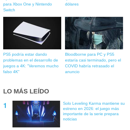
para Xbox One y Nintendo
dólares
Switch
PS5 podría estar dando
Bloodborne para PC y PS5
problemas en el desarrollo de
estaría casi terminado, pero el
juegos a 4K: "Veremos mucho
COVID habría retrasado el
falso 4K"
anuncio
LO MÁS LEÍDO
Solo Leveling Karma mantiene su
estreno en 2026: el juego más
importante de la serie prepara
noticias