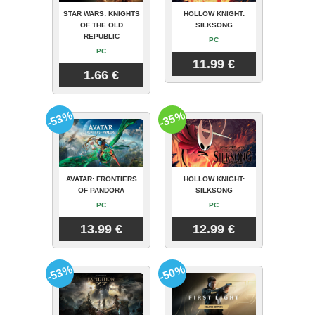
STAR WARS: KNIGHTS
HOLLOW KNIGHT:
OF THE OLD
SILKSONG
REPUBLIC
PC
PC
11.99 €
1.66 €
-53%
-35%
AVATAR: FRONTIERS
HOLLOW KNIGHT:
OF PANDORA
SILKSONG
PC
PC
13.99 €
12.99 €
-53%
-50%