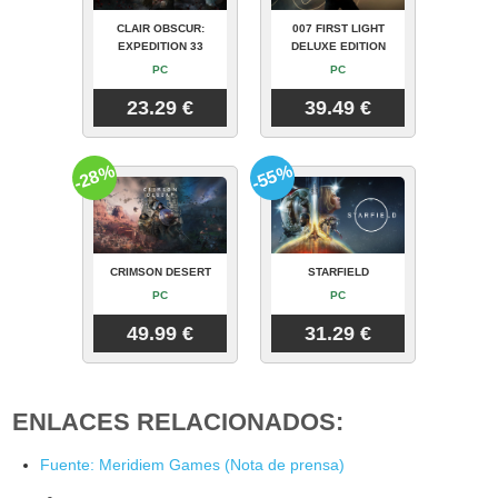
CLAIR OBSCUR:
007 FIRST LIGHT
EXPEDITION 33
DELUXE EDITION
PC
PC
23.29 €
39.49 €
-28%
-55%
CRIMSON DESERT
STARFIELD
PC
PC
49.99 €
31.29 €
ENLACES RELACIONADOS:
Fuente: Meridiem Games (Nota de prensa)