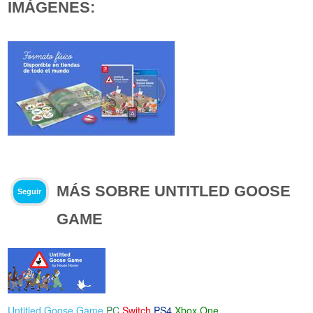
IMÁGENES:
MÁS SOBRE UNTITLED GOOSE
Seguir
GAME
Untitled Goose Game
PC
Switch
PS4
Xbox One