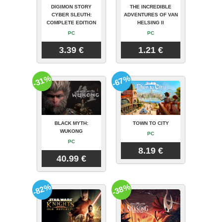
DIGIMON STORY
THE INCREDIBLE
CYBER SLEUTH:
ADVENTURES OF VAN
COMPLETE EDITION
HELSING II
PC
PC
3.39 €
1.21 €
-31%
-67%
BLACK MYTH:
TOWN TO CITY
WUKONG
PC
PC
8.19 €
40.99 €
-82%
-38%