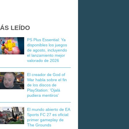
ÁS LEÍDO
PS Plus Essential: Ya
disponibles los juegos
de agosto, incluyendo
el lanzamiento mejor
valorado de 2026
El creador de God of
War habla sobre el fin
de los discos de
PlayStation: 'Ojalá
pudiera mentiros'
El mundo abierto de EA
Sports FC 27 es oficial:
primer gameplay de
The Grounds