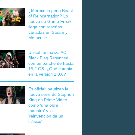
¿Merece la pena Beast
of Reincarnation? Lo
nuevo de Game Freak
llega con reseñas
variadas en Steam y
Metacritic
Ubisoft actualiza AC
Black Flag Resynced
con un parche de hasta
15,2 GB: ¿Qué cambia
en la versión 1.0.6?
Es oficial: bautizan la
nueva serie de Stephen
King en Prime Video
como 'una obra
maestra' y la
'reinvención de un
clásico'