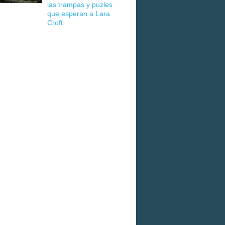
las trampas y puzles
que esperan a Lara
Croft