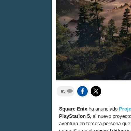
65
Square Enix
ha anunciado
Proje
PlayStation 5
, el nuevo proyect
aventura en tercera persona que
compañía en el
teaser
tráiler
que