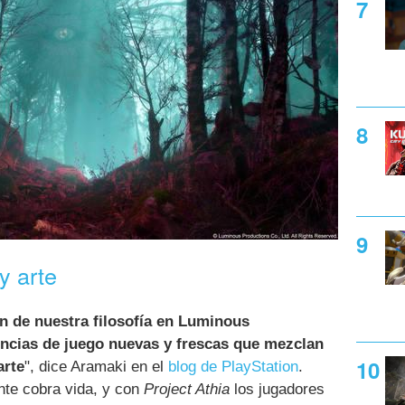
y arte
ón de nuestra filosofía en Luminous
encias de juego nuevas y frescas que mezclan
arte
", dice Aramaki en el
blog de PlayStation
.
nte cobra vida, y con
Project Athia
los jugadores