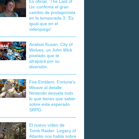
Es oficial, 'The Last of
Us' confirma el gran
cambio de protagonista
en la temporada 3: 'Es
igual que en el
videojuego'
Análisis Kusan: City of
Wolves, un John Wick
pixelado que te
atrapará por su
diversión.
Fire Emblem: Fortune's
Weave al detalle:
Nintendo desvela todo
lo que tienes que saber
sobre este esperado
SRPG
El nuevo vídeo de
Tomb Raider: Legacy of
Atlantis nos habla sobre