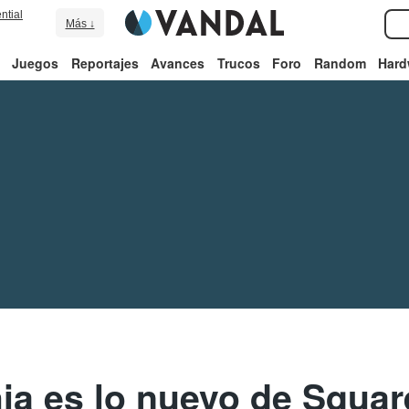
ntial
Más ↓
Juegos
Reportajes
Avances
Trucos
Foro
Random
Hard
hia es lo nuevo de Squar