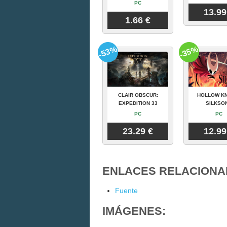
PC
13.99
1.66 €
-53%
-35%
CLAIR OBSCUR:
HOLLOW KN
EXPEDITION 33
SILKSO
PC
PC
23.29 €
12.99
ENLACES RELACIONA
Fuente
IMÁGENES: