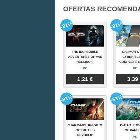
OFERTAS RECOMEND
-91%
-91%
THE INCREDIBLE
DIGIMON S
ADVENTURES OF VAN
CYBER SLE
HELSING II
COMPLETE E
PC
PC
1.21 €
3.39
-82%
-53%
STAR WARS: KNIGHTS
AVATAR: FRO
OF THE OLD
OF PAND
REPUBLIC
PC