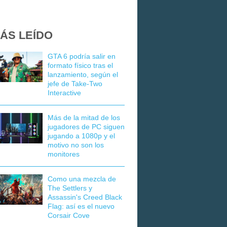
ÁS LEÍDO
GTA 6 podría salir en
formato físico tras el
lanzamiento, según el
jefe de Take-Two
Interactive
Más de la mitad de los
jugadores de PC siguen
jugando a 1080p y el
motivo no son los
monitores
Como una mezcla de
The Settlers y
Assassin's Creed Black
Flag: así es el nuevo
Corsair Cove