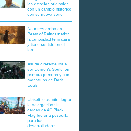
las estrellas originales
con un cambio histórico
con su nueva serie
No mires arriba en
Beast of Reincarnation:
la curiosidad te matará
y tiene sentido en el
lore
Así de diferente iba a
ser Demon's Souls: en
primera persona y con
monstruos de Dark
Souls
Ubisoft lo admite: lograr
la navegación sin
cargas de AC Black
Flag fue una pesadilla
para los
desarrolladores