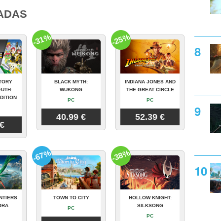
ADAS
-31%
-25%
TORY
BLACK MYTH:
INDIANA JONES AND
UTH:
WUKONG
THE GREAT CIRCLE
DITION
PC
PC
40.99 €
52.39 €
 €
-67%
-38%
NTIERS
TOWN TO CITY
HOLLOW KNIGHT:
ORA
SILKSONG
PC
PC