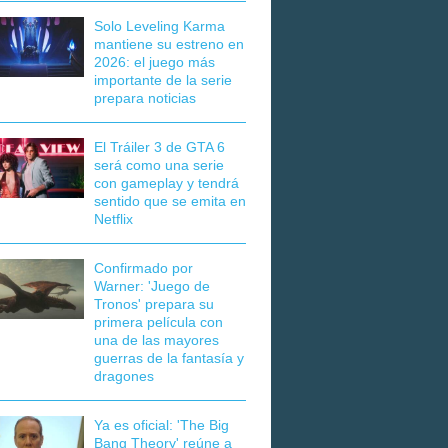
Solo Leveling Karma
mantiene su estreno en
2026: el juego más
importante de la serie
prepara noticias
El Tráiler 3 de GTA 6
será como una serie
con gameplay y tendrá
sentido que se emita en
Netflix
Confirmado por
Warner: 'Juego de
Tronos' prepara su
primera película con
una de las mayores
guerras de la fantasía y
dragones
Ya es oficial: 'The Big
Bang Theory' reúne a