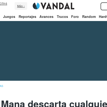
GTA 6
Más ↓
Juegos
Reportajes
Avances
Trucos
Foro
Random
Hard
AS
f Mana descarta cualqui