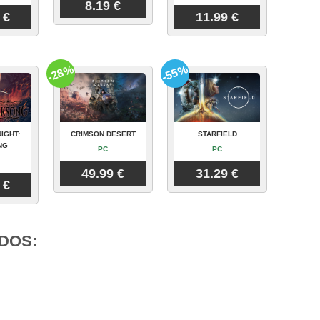
8.19 €
 €
11.99 €
-28%
-55%
IGHT:
CRIMSON DESERT
STARFIELD
NG
PC
PC
49.99 €
31.29 €
 €
DOS: