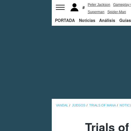
Peter Jackson
Gameplay 
Superman
Spider-Man
PORTADA
Noticias
Análisis
Guías
VANDAL
JUEGOS
TRIALS OF MANA
NOTICI
Trials o