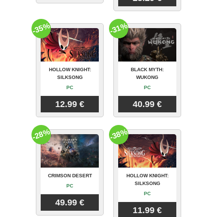
-35%
-31%
HOLLOW KNIGHT:
BLACK MYTH:
SILKSONG
WUKONG
PC
PC
12.99 €
40.99 €
-28%
-38%
CRIMSON DESERT
HOLLOW KNIGHT:
SILKSONG
PC
PC
49.99 €
11.99 €