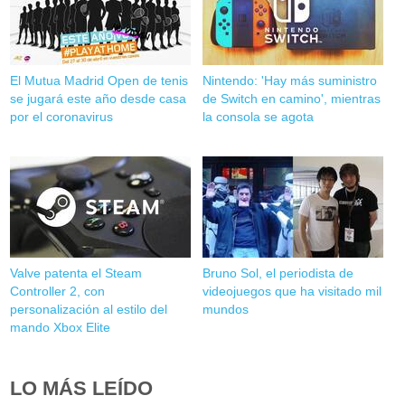
El Mutua Madrid Open de tenis
Nintendo: 'Hay más suministro
se jugará este año desde casa
de Switch en camino', mientras
por el coronavirus
la consola se agota
Valve patenta el Steam
Bruno Sol, el periodista de
Controller 2, con
videojuegos que ha visitado mil
personalización al estilo del
mundos
mando Xbox Elite
LO MÁS LEÍDO