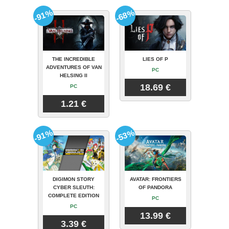
-91%
-68%
THE INCREDIBLE
LIES OF P
ADVENTURES OF VAN
PC
HELSING II
18.69 €
PC
1.21 €
-91%
-53%
DIGIMON STORY
AVATAR: FRONTIERS
CYBER SLEUTH:
OF PANDORA
COMPLETE EDITION
PC
PC
13.99 €
3.39 €