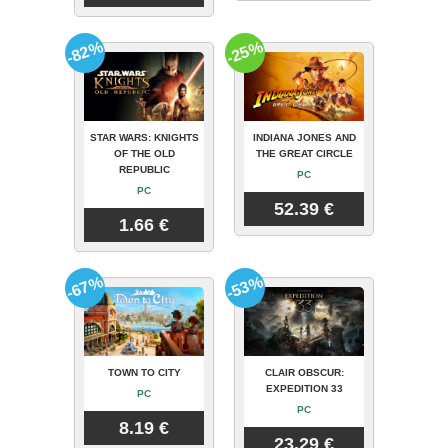
-82%
-25%
STAR WARS: KNIGHTS
INDIANA JONES AND
OF THE OLD
THE GREAT CIRCLE
REPUBLIC
PC
PC
52.39 €
1.66 €
-67%
-53%
TOWN TO CITY
CLAIR OBSCUR:
EXPEDITION 33
PC
PC
8.19 €
23.29 €