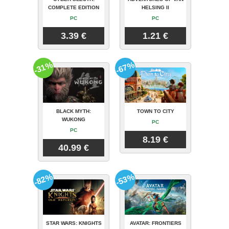
COMPLETE EDITION
HELSING II
PC
PC
3.39 €
1.21 €
-31%
-67%
BLACK MYTH:
TOWN TO CITY
WUKONG
PC
PC
8.19 €
40.99 €
-82%
-53%
STAR WARS: KNIGHTS
AVATAR: FRONTIERS