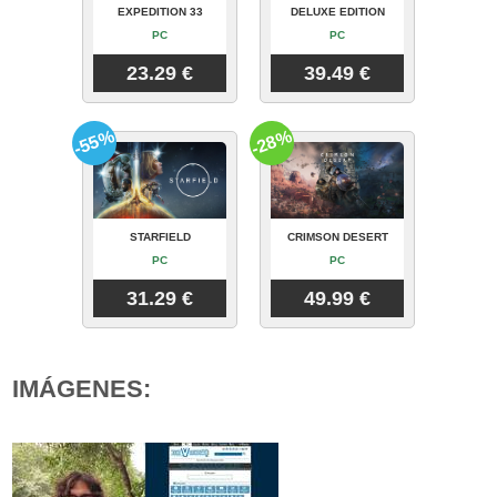
EXPEDITION 33
DELUXE EDITION
PC
PC
23.29 €
39.49 €
-55%
-28%
STARFIELD
CRIMSON DESERT
PC
PC
31.29 €
49.99 €
IMÁGENES: