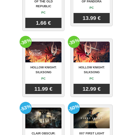
OF THE OLD
OF PANDORA
REPUBLIC
PC
PC
13.99 €
1.66 €
-38%
-35%
HOLLOW KNIGHT:
HOLLOW KNIGHT:
SILKSONG
SILKSONG
PC
PC
11.99 €
12.99 €
-53%
-50%
CLAIR OBSCUR:
007 FIRST LIGHT