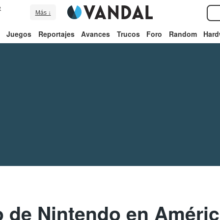
e
Más ↓
Juegos
Reportajes
Avances
Trucos
Foro
Random
Hard
 de Nintendo en América