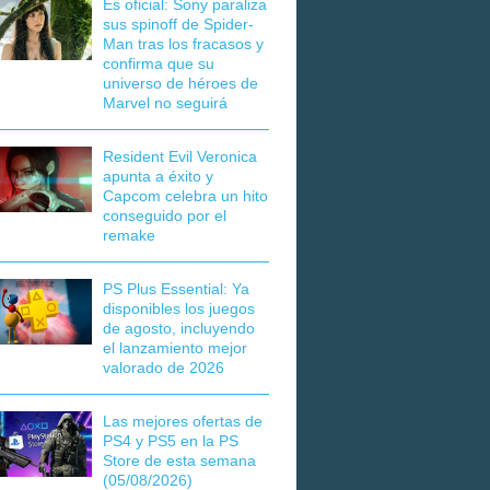
Es oficial: Sony paraliza
sus spinoff de Spider-
Man tras los fracasos y
confirma que su
universo de héroes de
Marvel no seguirá
Resident Evil Veronica
apunta a éxito y
Capcom celebra un hito
conseguido por el
remake
PS Plus Essential: Ya
disponibles los juegos
de agosto, incluyendo
el lanzamiento mejor
valorado de 2026
Las mejores ofertas de
PS4 y PS5 en la PS
Store de esta semana
(05/08/2026)