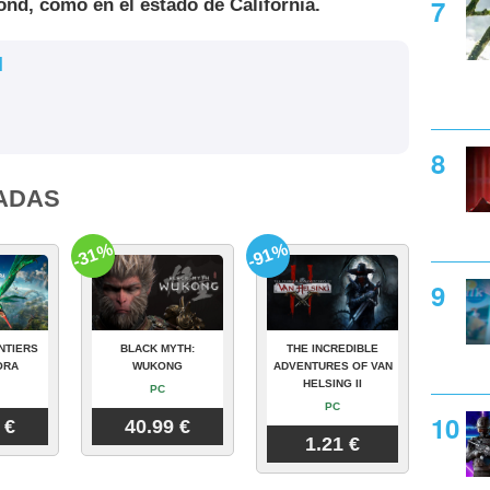
d, como en el estado de California.
l
ADAS
-31%
-91%
NTIERS
BLACK MYTH:
THE INCREDIBLE
ORA
WUKONG
ADVENTURES OF VAN
HELSING II
PC
PC
 €
40.99 €
1.21 €