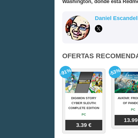
Washington, donde está Redmon
Daniel Escandel
OFERTAS RECOMEND
-91%
-53%
DIGIMON STORY
AVATAR: FRO
CYBER SLEUTH:
OF PAND
COMPLETE EDITION
PC
PC
13.99
3.39 €