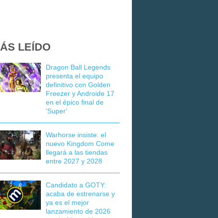
ÁS LEÍDO
Dragon Ball Legends
presenta el equipo
definitivo con Golden
Freezer y Androide 17
en el épico final de
'Super'
Warhorse insiste: el
nuevo Kingdom Come
llegará a las tiendas
entre 2027 y 2028
Candidato a GOTY:
acaba de estrenarse y
ya es el mejor
lanzamiento de 2026