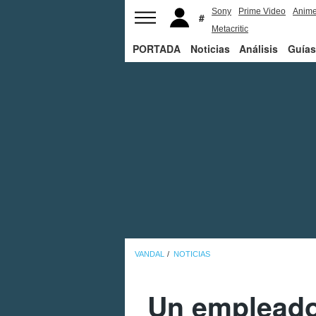
Sony
Prime Video
Anim
Metacritic
PORTADA
Noticias
Análisis
Guías
VANDAL
NOTICIAS
Un empleado