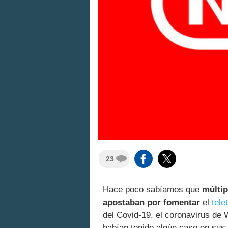
23
Hace poco sabíamos que
múltip
apostaban por fomentar
el
tele
del Covid-19, el coronavirus de
habían tenido algún caso en sus