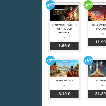
-82%
-38%
STAR WARS: KNIGHTS
HOLLOW KN
OF THE OLD
SILKSO
REPUBLIC
PC
PC
11.99
1.66 €
-67%
-55%
TOWN TO CITY
STARFIE
PC
PC
8.19 €
31.29