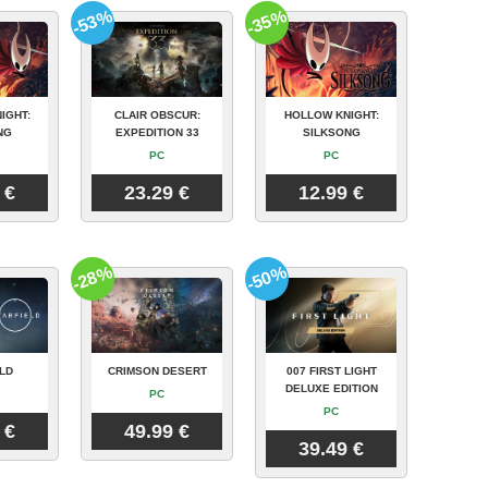
-53%
-35%
IGHT:
CLAIR OBSCUR:
HOLLOW KNIGHT:
NG
EXPEDITION 33
SILKSONG
PC
PC
 €
23.29 €
12.99 €
-28%
-50%
LD
CRIMSON DESERT
007 FIRST LIGHT
DELUXE EDITION
PC
PC
 €
49.99 €
39.49 €