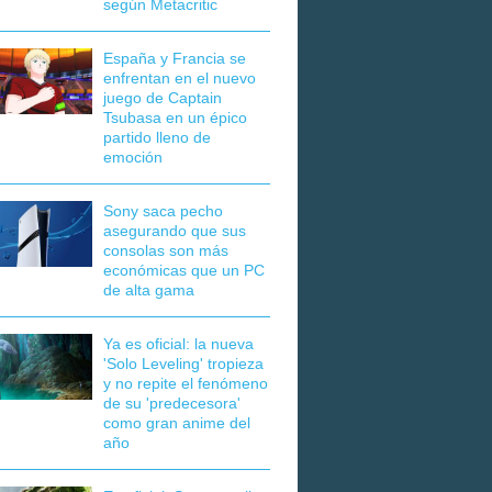
según Metacritic
España y Francia se
enfrentan en el nuevo
juego de Captain
Tsubasa en un épico
partido lleno de
emoción
Sony saca pecho
asegurando que sus
consolas son más
económicas que un PC
de alta gama
Ya es oficial: la nueva
'Solo Leveling' tropieza
y no repite el fenómeno
de su 'predecesora'
como gran anime del
año