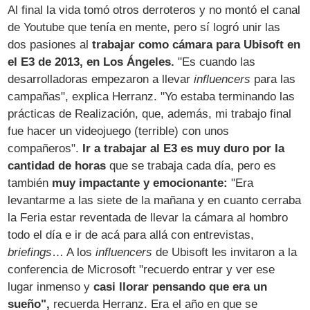
Al final la vida tomó otros derroteros y no montó el canal
de Youtube que tenía en mente, pero sí logró unir las
dos pasiones al
trabajar como cámara para Ubisoft en
el E3 de 2013, en Los Ángeles.
"Es cuando las
desarrolladoras empezaron a llevar
influencers
para las
campañas", explica Herranz. "Yo estaba terminando las
prácticas de Realización, que, además, mi trabajo final
fue hacer un videojuego (terrible) con unos
compañeros".
Ir a trabajar al E3 es muy duro por la
cantidad de horas
que se trabaja cada día, pero es
también
muy impactante y emocionante:
"Era
levantarme a las siete de la mañana y en cuanto cerraba
la Feria estar reventada de llevar la cámara al hombro
todo el día e ir de acá para allá con entrevistas,
briefings
… A los
influencers
de Ubisoft les invitaron a la
conferencia de Microsoft "recuerdo entrar y ver ese
lugar inmenso y
casi llorar pensando que era un
sueño",
recuerda Herranz. Era el año en que se