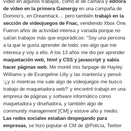
video en algunos trabajos, como el de cámara y
editora
de vídeo en la primera Gamergy
en una campaña de
Domino’s, en Dreamhack… pero también
trabajó en la
sección de videojuegos de Fnac,
vendiendo Xbox One.
Fueron años de actividad intensa y variada porque no
salían trabajos más que esporádicos: "Soy una persona
a la que le gusta aprender de todo; veo algo que me
interesa y voy a ello. A los 13 años me dio por aprender
maquetación web, html y CSS y javascript y sabía
hacer páginas web.
Me monté mis
fanpage
de Hayley
Williams y de Evangeline Lilly y las mantenía y pensé:
‘¿y si mientras me sale algo de videojuegos me busco
trabajo de maquetadora web?’ y encontré trabajo en una
empresa de páginas y
software
informático como
maquetadora y diseñadora, y también algo de
community management
[CM] y estuve año y medio.
Las redes sociales estaban despegando para
empresas,
se hizo popular el CM de @Policia, Twitter