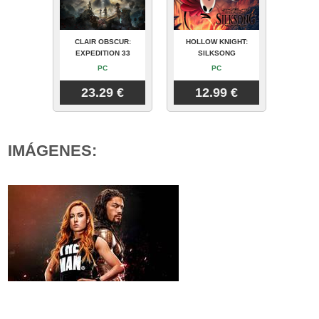
CLAIR OBSCUR:
HOLLOW KNIGHT:
EXPEDITION 33
SILKSONG
PC
PC
23.29 €
12.99 €
IMÁGENES: