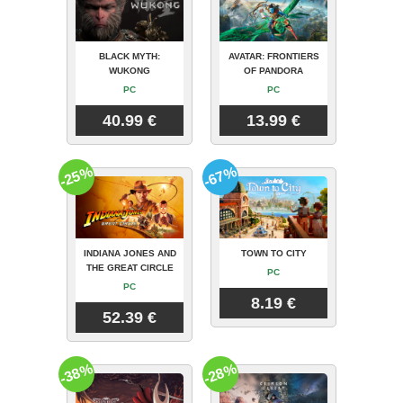
BLACK MYTH:
AVATAR: FRONTIERS
WUKONG
OF PANDORA
PC
PC
40.99 €
13.99 €
-25%
-67%
INDIANA JONES AND
TOWN TO CITY
THE GREAT CIRCLE
PC
PC
8.19 €
52.39 €
-38%
-28%