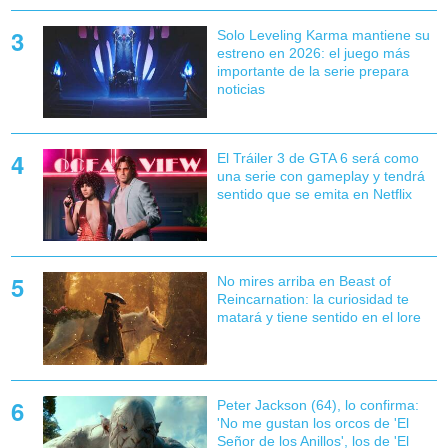
Solo Leveling Karma mantiene su
estreno en 2026: el juego más
importante de la serie prepara
noticias
El Tráiler 3 de GTA 6 será como
una serie con gameplay y tendrá
sentido que se emita en Netflix
No mires arriba en Beast of
Reincarnation: la curiosidad te
matará y tiene sentido en el lore
Peter Jackson (64), lo confirma:
'No me gustan los orcos de 'El
Señor de los Anillos', los de 'El