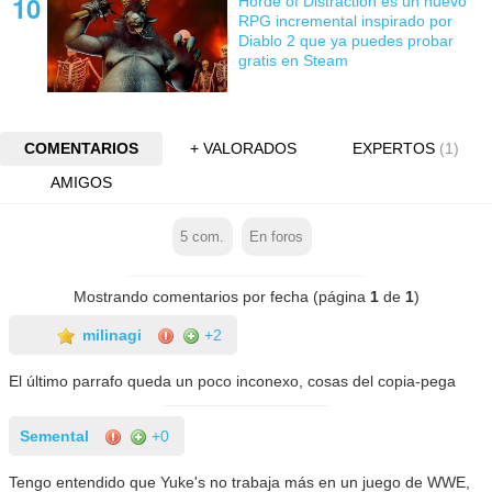
Horde of Distraction es un nuevo
RPG incremental inspirado por
Diablo 2 que ya puedes probar
gratis en Steam
COMENTARIOS
+ VALORADOS
EXPERTOS
(1)
AMIGOS
5
com.
En foros
Mostrando comentarios por fecha (página
1
de
1
)
milinagi
+2
El último parrafo queda un poco inconexo, cosas del copia-pega
Semental
+0
Tengo entendido que Yuke's no trabaja más en un juego de WWE,