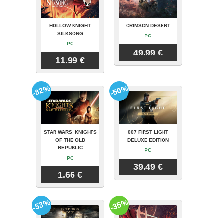
HOLLOW KNIGHT:
CRIMSON DESERT
SILKSONG
PC
PC
49.99 €
11.99 €
-82%
-50%
STAR WARS: KNIGHTS
007 FIRST LIGHT
OF THE OLD
DELUXE EDITION
REPUBLIC
PC
PC
39.49 €
1.66 €
-53%
-35%