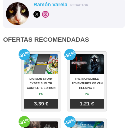
Ramón Varela
REDACTOR
OFERTAS RECOMENDADAS
-91%
-91%
DIGIMON STORY
THE INCREDIBLE
CYBER SLEUTH:
ADVENTURES OF VAN
COMPLETE EDITION
HELSING II
PC
PC
3.39 €
1.21 €
-31%
-53%