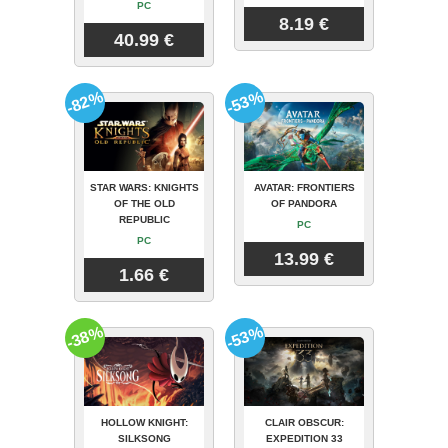
PC
8.19 €
40.99 €
-82%
-53%
STAR WARS: KNIGHTS
AVATAR: FRONTIERS
OF THE OLD
OF PANDORA
REPUBLIC
PC
PC
13.99 €
1.66 €
-38%
-53%
HOLLOW KNIGHT:
CLAIR OBSCUR:
SILKSONG
EXPEDITION 33