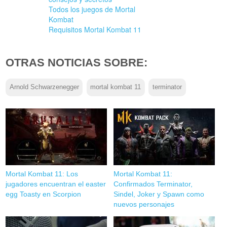
Todos los juegos de Mortal
Kombat
Requisitos Mortal Kombat 11
OTRAS NOTICIAS SOBRE:
Arnold Schwarzenegger
mortal kombat 11
terminator
Mortal Kombat 11: Los
Mortal Kombat 11:
jugadores encuentran el easter
Confirmados Terminator,
egg Toasty en Scorpion
Sindel, Joker y Spawn como
nuevos personajes