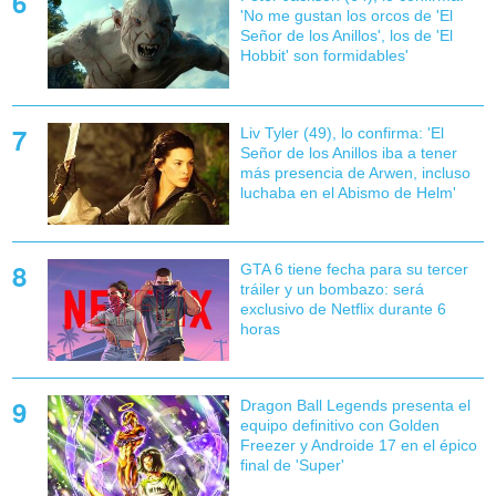
'No me gustan los orcos de 'El
Señor de los Anillos', los de 'El
Hobbit' son formidables'
Liv Tyler (49), lo confirma: 'El
Señor de los Anillos iba a tener
más presencia de Arwen, incluso
luchaba en el Abismo de Helm'
GTA 6 tiene fecha para su tercer
tráiler y un bombazo: será
exclusivo de Netflix durante 6
horas
Dragon Ball Legends presenta el
equipo definitivo con Golden
Freezer y Androide 17 en el épico
final de 'Super'