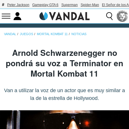
Peter Jackson
Gameplay GTA 6
Superman
Spider-Man
El Señor de los A
VANDAL
JUEGOS
MORTAL KOMBAT 11
NOTICIAS
Arnold Schwarzenegger no
pondrá su voz a Terminator en
Mortal Kombat 11
Van a utilizar la voz de un actor que es muy similar a
la de la estrella de Hollywood.