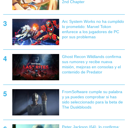
2nd Chapter
Arc System Works no ha cumplido
lo prometido: Marvel Tokon
enfurece a los jugadores de PC
por sus problemas
Ghost Recon Wildlands confirma
sus rumores y recibe nueva
misión, mejoras en consolas y el
contenido de Predator
FromSoftware cumple su palabra
y ya puedes comprobar si has
sido seleccionado para la beta de
The Duskbloods
Peter Jackson (64), lo confirma: