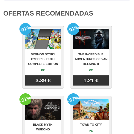
OFERTAS RECOMENDADAS
-91%
-91%
DIGIMON STORY
THE INCREDIBLE
CYBER SLEUTH:
ADVENTURES OF VAN
COMPLETE EDITION
HELSING II
PC
PC
3.39 €
1.21 €
-31%
-67%
BLACK MYTH:
TOWN TO CITY
WUKONG
PC