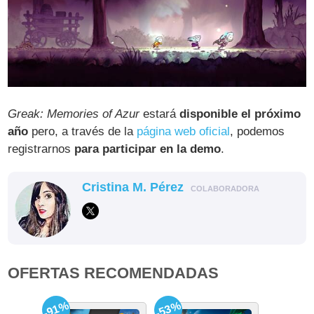
Greak: Memories of Azur
estará
disponible el próximo
año
pero, a través de la
página web oficial
, podemos
registrarnos
para participar en la demo
.
Cristina M. Pérez
COLABORADORA
OFERTAS RECOMENDADAS
-91%
-53%