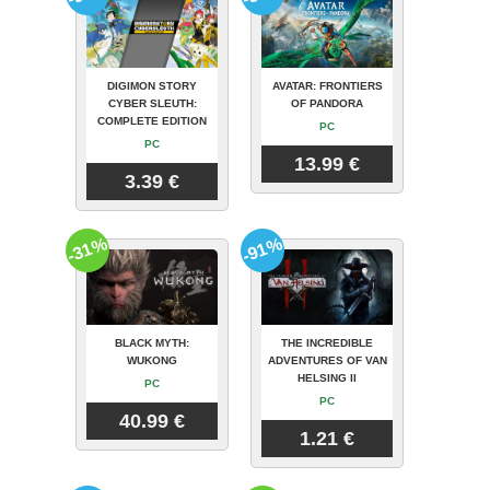
DIGIMON STORY
AVATAR: FRONTIERS
CYBER SLEUTH:
OF PANDORA
COMPLETE EDITION
PC
PC
13.99 €
3.39 €
-31%
-91%
BLACK MYTH:
THE INCREDIBLE
WUKONG
ADVENTURES OF VAN
HELSING II
PC
PC
40.99 €
1.21 €