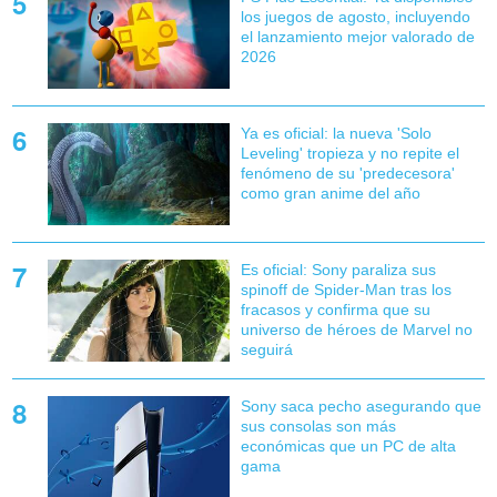
los juegos de agosto, incluyendo
el lanzamiento mejor valorado de
2026
Ya es oficial: la nueva 'Solo
Leveling' tropieza y no repite el
fenómeno de su 'predecesora'
como gran anime del año
Es oficial: Sony paraliza sus
spinoff de Spider-Man tras los
fracasos y confirma que su
universo de héroes de Marvel no
seguirá
Sony saca pecho asegurando que
sus consolas son más
económicas que un PC de alta
gama