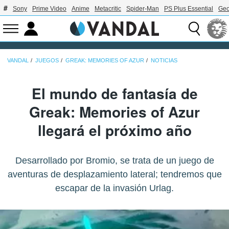
Sony
Prime Video
Anime
Metacritic
Spider-Man
PS Plus Essential
Geo
VANDAL
JUEGOS
GREAK: MEMORIES OF AZUR
NOTICIAS
El mundo de fantasía de
Greak: Memories of Azur
llegará el próximo año
Desarrollado por Bromio, se trata de un juego de
aventuras de desplazamiento lateral; tendremos que
escapar de la invasión Urlag.