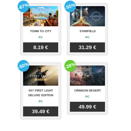
-67%
-55%
TOWN TO CITY
STARFIELD
PC
PC
8.19 €
31.29 €
-50%
-28%
007 FIRST LIGHT
CRIMSON DESERT
DELUXE EDITION
PC
PC
49.99 €
39.49 €