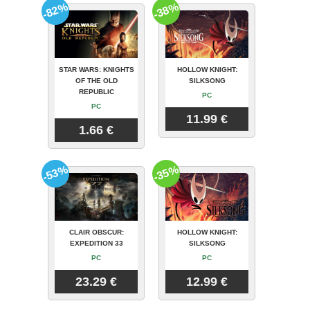
-82%
-38%
STAR WARS: KNIGHTS
HOLLOW KNIGHT:
OF THE OLD
SILKSONG
REPUBLIC
PC
PC
11.99 €
1.66 €
-53%
-35%
CLAIR OBSCUR:
HOLLOW KNIGHT:
EXPEDITION 33
SILKSONG
PC
PC
23.29 €
12.99 €