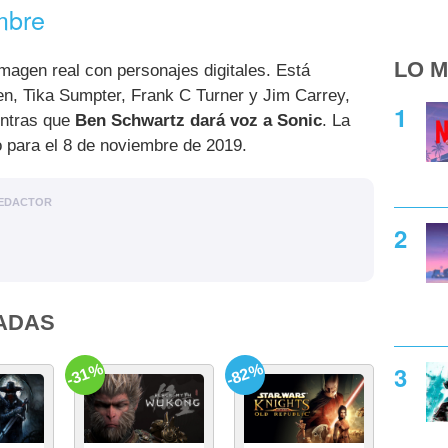
mbre
LO M
magen real con personajes digitales. Está
n, Tika Sumpter, Frank C Turner y Jim Carrey,
entras que
Ben Schwartz dará voz a Sonic
. La
no para el 8 de noviembre de 2019.
EDACTOR
ADAS
-31%
-82%