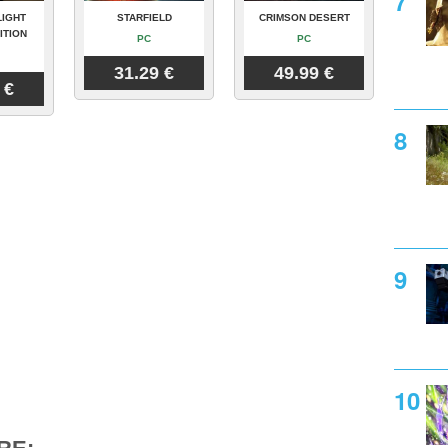
LIGHT
STARFIELD
CRIMSON DESERT
ITION
PC
PC
31.29 €
49.99 €
 €