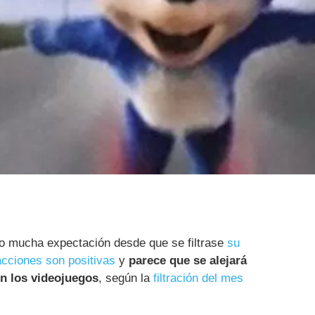
o mucha expectación desde que se filtrase
su
acciones son positivas
y
parece que se alejará
en los videojuegos
, según la
filtración del mes