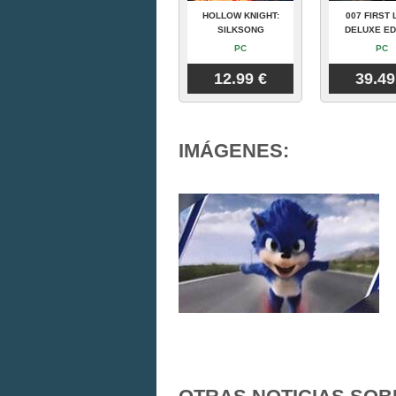
HOLLOW KNIGHT:
007 FIRST 
SILKSONG
DELUXE ED
PC
PC
12.99 €
39.49
IMÁGENES: