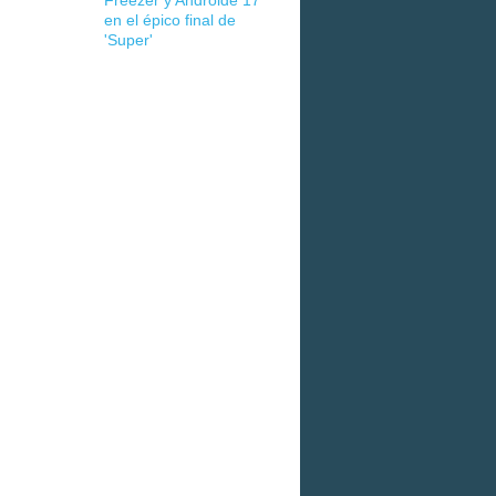
Freezer y Androide 17
en el épico final de
'Super'