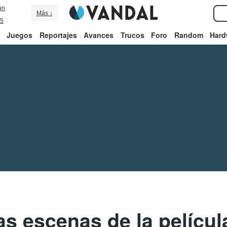
an
Más ↓
5
Juegos
Reportajes
Avances
Trucos
Foro
Random
Hard
as escenas de la películ