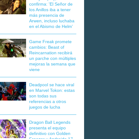
confirma: 'El Señor de
los Anillos iba a tener
más presencia de
Arwen, incluso luchaba
en el Abismo de Helm'
Game Freak promete
cambios: Beast of
Reincarnation recibirá
un parche con múltiples
mejoras la semana que
viene
Deadpool se hace viral
en Marvel Tokon: estas
son todas sus
referencias a otros
juegos de lucha
Dragon Ball Legends
presenta el equipo
definitivo con Golden