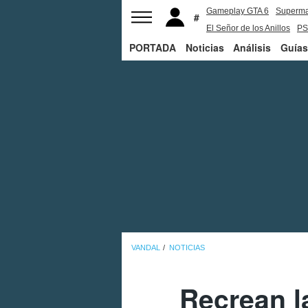
Gameplay GTA 6
Superm
El Señor de los Anillos
PS
PORTADA
Noticias
Análisis
Guías
VANDAL
NOTICIAS
Recrean l