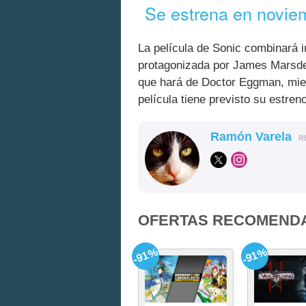
Se estrena en novie
La película de Sonic combinará i
protagonizada por James Marsde
que hará de Doctor Eggman, mi
película tiene previsto su estre
Ramón Varela
R
OFERTAS RECOMEND
-91%
-91%