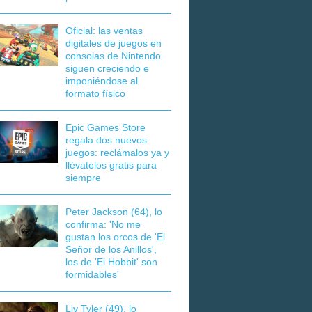
Oficial: las ventas
digitales de juegos en
consolas de Nintendo
siguen creciendo e
imponiéndose al
formato físico
Epic Games Store
regala dos nuevos
juegos: reclámalos ya y
llévatelos gratis para
siempre
Peter Jackson (64), lo
confirma: 'No me
gustan los orcos de 'El
Señor de los Anillos',
los de 'El Hobbit' son
formidables'
Liv Tyler (49), lo