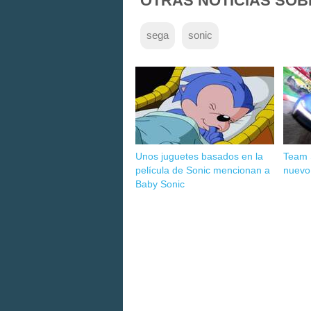
OTRAS NOTICIAS SOB
sega
sonic
Unos juguetes basados en la
Team 
película de Sonic mencionan a
nuevo 
Baby Sonic