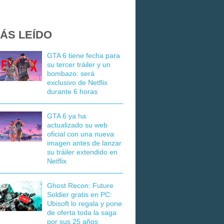
ÁS LEÍDO
GTA 6 tiene fecha para
su tercer tráiler y un
bombazo: será
exclusivo de Netflix
durante 6 horas
GTA 6 ya ha
actualizado su web
oficial con una nueva
imagen antes de lanzar
su tráiler extendido en
Netflix
Ghost Recon: Future
Soldier gratis en PC:
Ubisoft lo regala y pone
de oferta toda la saga
por sus 25 años