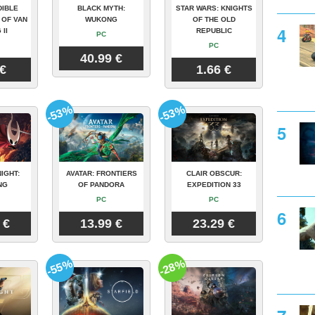
DIBLE
BLACK MYTH:
STAR WARS: KNIGHTS
 OF VAN
WUKONG
OF THE OLD
 II
REPUBLIC
PC
PC
40.99 €
 €
1.66 €
-53%
-53%
IGHT:
AVATAR: FRONTIERS
CLAIR OBSCUR:
NG
OF PANDORA
EXPEDITION 33
PC
PC
 €
13.99 €
23.29 €
-55%
-28%