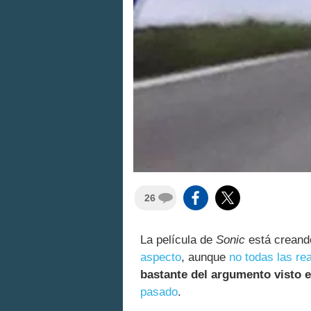
26
La película de
Sonic
está creand
aspecto
, aunque
no todas las re
bastante del argumento visto 
pasado
.