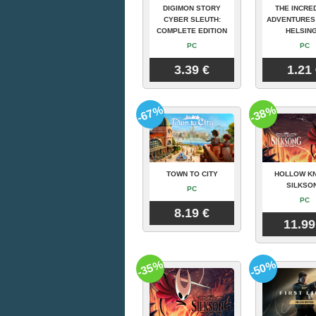
DIGIMON STORY
THE INCRE
CYBER SLEUTH:
ADVENTURES
COMPLETE EDITION
HELSING
PC
PC
3.39 €
1.21
-67%
-38%
TOWN TO CITY
HOLLOW KN
SILKSO
PC
PC
8.19 €
11.99
-35%
-50%