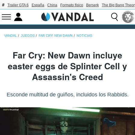
Trailer GTA 6
España
China
Formato físico
Berserk
The Big Bang Theor
VANDAL
JUEGOS
FAR CRY: NEW DAWN
NOTICIAS
Far Cry: New Dawn incluye
easter eggs de Splinter Cell y
Assassin's Creed
Esconde multitud de guiños, incluidos los Rabbids.