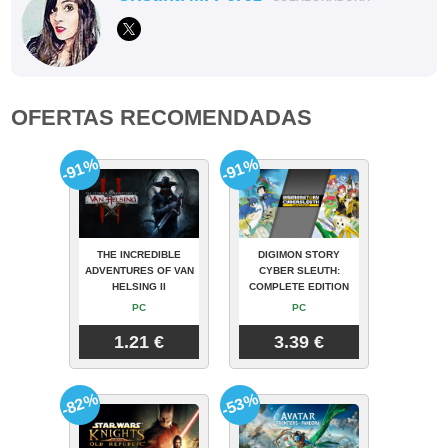
OFERTAS RECOMENDADAS
-91%
-91%
THE INCREDIBLE
DIGIMON STORY
ADVENTURES OF VAN
CYBER SLEUTH:
HELSING II
COMPLETE EDITION
PC
PC
1.21 €
3.39 €
-82%
-53%