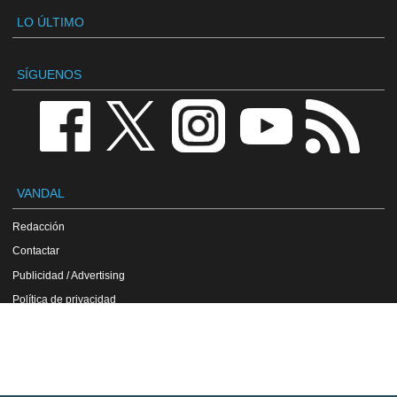
LO ÚLTIMO
SÍGUENOS
VANDAL
Redacción
Contactar
Publicidad / Advertising
Política de privacidad
Aviso legal
Política de cookies
VGChartz