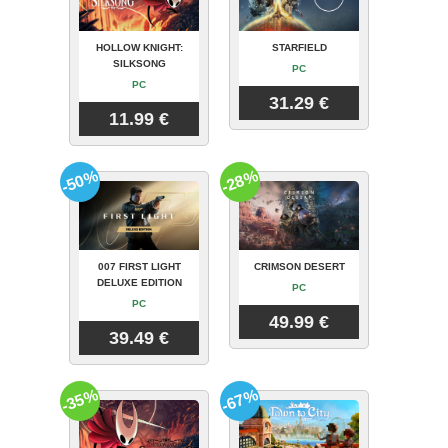
HOLLOW KNIGHT:
STARFIELD
SILKSONG
PC
PC
31.29 €
11.99 €
-50%
-28%
007 FIRST LIGHT
CRIMSON DESERT
DELUXE EDITION
PC
PC
49.99 €
39.49 €
-35%
-67%